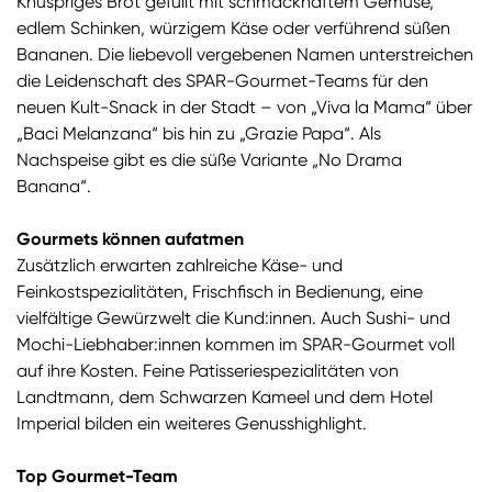
Knuspriges Brot gefüllt mit schmackhaftem Gemüse,
edlem Schinken, würzigem Käse oder verführend süßen
Bananen. Die liebevoll vergebenen Namen unterstreichen
die Leidenschaft des SPAR-Gourmet-Teams für den
neuen Kult-Snack in der Stadt – von „Viva la Mama“ über
„Baci Melanzana“ bis hin zu „Grazie Papa“. Als
Nachspeise gibt es die süße Variante „No Drama
Banana“.
Gourmets können aufatmen
Zusätzlich erwarten zahlreiche Käse- und
Feinkostspezialitäten, Frischfisch in Bedienung, eine
vielfältige Gewürzwelt die Kund:innen. Auch Sushi- und
Mochi-Liebhaber:innen kommen im SPAR-Gourmet voll
auf ihre Kosten. Feine Patisseriespezialitäten von
Landtmann, dem Schwarzen Kameel und dem Hotel
Imperial bilden ein weiteres Genusshighlight.
Top Gourmet-Team