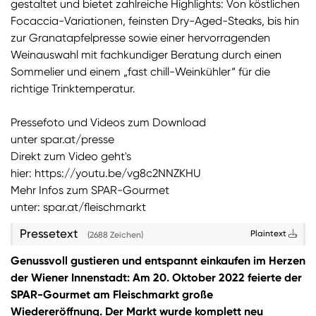
gestaltet und bietet zahlreiche Highlights: Von köstlichen
Focaccia-Variationen, feinsten Dry-Aged-Steaks, bis hin
Sie wollen Informationen über aktuelle Aktionen,
zur Granatapfelpresse sowie einer hervorragenden
Produktneuheiten, attraktive Gewinnspiele uvm.
Weinauswahl mit fachkundiger Beratung durch einen
erhalten? Dann melden Sie sich zum
SPAR
Sommelier und einem „fast chill-Weinkühler“ für die
Newsletter
an:
richtige Trinktemperatur.
Zum SPAR Newsletter
Pressefoto und Videos zum Download
unter
spar.at/presse
Direkt zum Video geht's
hier:
https://youtu.be/vg8c2NNZKHU
Mehr Infos zum SPAR-Gourmet
unter:
spar.at/fleischmarkt
Pressetext
Plaintext
(2688 Zeichen)
Genussvoll gustieren und entspannt einkaufen im Herzen
der Wiener Innenstadt: Am 20. Oktober 2022 feierte der
SPAR-Gourmet am Fleischmarkt große
Wiedereröffnung. Der Markt wurde komplett neu