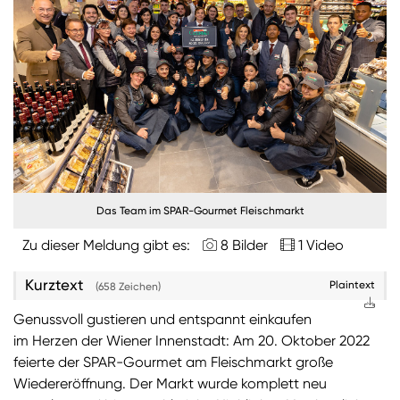
Burgenland
Steiermark
Kärnten
Unternehmen
Nachhaltigkeit
Das Team im SPAR-Gourmet Fleischmarkt
ANMELDEN
Sie wollen unsere aktuellen Medienmitteilungen
Zu dieser Meldung gibt es:
8 Bilder
1 Video
automatisch per E-Mail erhalten? Dann tragen Sie
einfach Ihre Daten in unseren
Presseverteiler
ein
Kurztext
Plaintext
(658 Zeichen)
(Bitte beachten Sie, dass der Presseverteiler
Genussvoll gustieren und entspannt einkaufen
ausschließlich für Medienkontakte und nicht für
im Herzen der Wiener Innenstadt: Am 20. Oktober 2022
Privatpersonen gedacht ist)
:
feierte der SPAR-Gourmet am Fleischmarkt große
Zum Presseverteiler
Wiedereröffnung. Der Markt wurde komplett neu