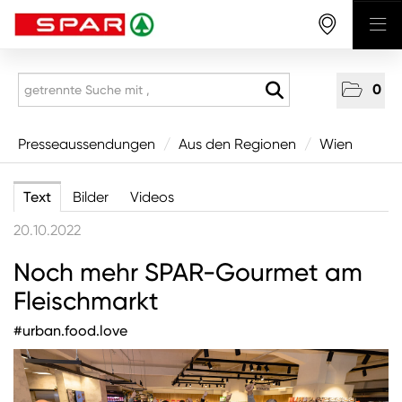
0
Presseaussendungen
Presseaussendungen
/
Aus den Regionen
/
Wien
National
Text
Bilder
Videos
Aus den Regionen
20.10.2022
Vorarlberg
Noch mehr SPAR-Gourmet am
Tirol
Fleischmarkt
Salzburg
#urban.food.love
Oberösterreich
Niederösterreich
Wien