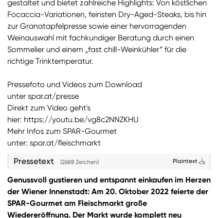
gestaltet und bietet zahlreiche Highlights: Von köstlichen
Focaccia-Variationen, feinsten Dry-Aged-Steaks, bis hin
Sie wollen Informationen über aktuelle Aktionen,
zur Granatapfelpresse sowie einer hervorragenden
Produktneuheiten, attraktive Gewinnspiele uvm.
Weinauswahl mit fachkundiger Beratung durch einen
erhalten? Dann melden Sie sich zum
SPAR
Sommelier und einem „fast chill-Weinkühler“ für die
Newsletter
an:
richtige Trinktemperatur.
Zum SPAR Newsletter
Pressefoto und Videos zum Download
unter
spar.at/presse
Direkt zum Video geht's
hier:
https://youtu.be/vg8c2NNZKHU
Mehr Infos zum SPAR-Gourmet
unter:
spar.at/fleischmarkt
Pressetext
Plaintext
(2688 Zeichen)
Genussvoll gustieren und entspannt einkaufen im Herzen
der Wiener Innenstadt: Am 20. Oktober 2022 feierte der
SPAR-Gourmet am Fleischmarkt große
Wiedereröffnung. Der Markt wurde komplett neu