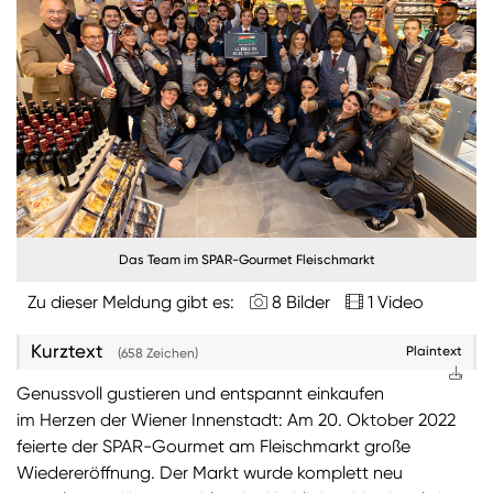
Burgenland
Steiermark
Kärnten
Unternehmen
Nachhaltigkeit
Das Team im SPAR-Gourmet Fleischmarkt
ANMELDEN
Sie wollen unsere aktuellen Medienmitteilungen
Zu dieser Meldung gibt es:
8 Bilder
1 Video
automatisch per E-Mail erhalten? Dann tragen Sie
einfach Ihre Daten in unseren
Presseverteiler
ein
Kurztext
Plaintext
(658 Zeichen)
(Bitte beachten Sie, dass der Presseverteiler
Genussvoll gustieren und entspannt einkaufen
ausschließlich für Medienkontakte und nicht für
im Herzen der Wiener Innenstadt: Am 20. Oktober 2022
Privatpersonen gedacht ist)
:
feierte der SPAR-Gourmet am Fleischmarkt große
Zum Presseverteiler
Wiedereröffnung. Der Markt wurde komplett neu