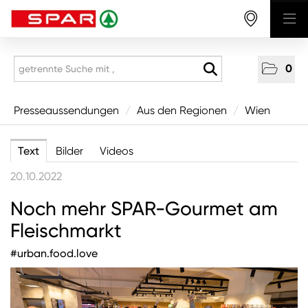
0
Presseaussendungen
Presseaussendungen
/
Aus den Regionen
/
Wien
National
Text
Bilder
Videos
Aus den Regionen
20.10.2022
Vorarlberg
Noch mehr SPAR-Gourmet am
Tirol
Fleischmarkt
Salzburg
#urban.food.love
Oberösterreich
Niederösterreich
Wien