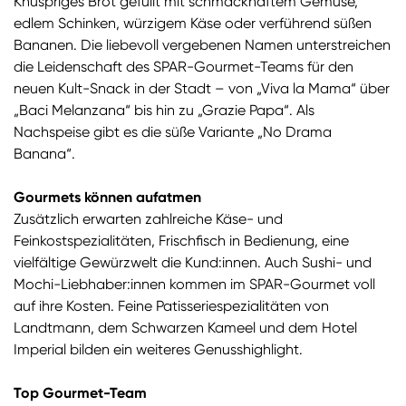
Knuspriges Brot gefüllt mit schmackhaftem Gemüse,
edlem Schinken, würzigem Käse oder verführend süßen
Bananen. Die liebevoll vergebenen Namen unterstreichen
die Leidenschaft des SPAR-Gourmet-Teams für den
neuen Kult-Snack in der Stadt – von „Viva la Mama“ über
„Baci Melanzana“ bis hin zu „Grazie Papa“. Als
Nachspeise gibt es die süße Variante „No Drama
Banana“.
Gourmets können aufatmen
Zusätzlich erwarten zahlreiche Käse- und
Feinkostspezialitäten, Frischfisch in Bedienung, eine
vielfältige Gewürzwelt die Kund:innen. Auch Sushi- und
Mochi-Liebhaber:innen kommen im SPAR-Gourmet voll
auf ihre Kosten. Feine Patisseriespezialitäten von
Landtmann, dem Schwarzen Kameel und dem Hotel
Imperial bilden ein weiteres Genusshighlight.
Top Gourmet-Team