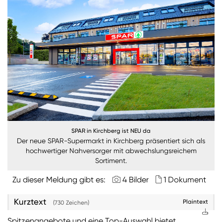
Burgenland
Steiermark
Kärnten
Unternehmen
Nachhaltigkeit
ANMELDEN
SPAR in Kirchberg ist NEU da
Sie wollen unsere aktuellen Medienmitteilungen
Der neue SPAR-Supermarkt in Kirchberg präsentiert sich als
automatisch per E-Mail erhalten? Dann tragen Sie
hochwertiger Nahversorger mit abwechslungsreichem
einfach Ihre Daten in unseren
Presseverteiler
ein
Sortiment.
(Bitte beachten Sie, dass der Presseverteiler
ausschließlich für Medienkontakte und nicht für
Zu dieser Meldung gibt es:
4 Bilder
1 Dokument
Privatpersonen gedacht ist)
:
Kurztext
Plaintext
(730 Zeichen)
Zum Presseverteiler
Spitzenangebote und eine Top-Auswahl bietet