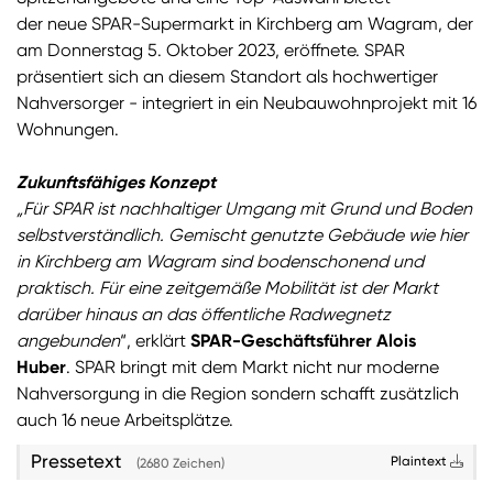
der neue SPAR-Supermarkt in Kirchberg am Wagram, der
Sie wollen Informationen über aktuelle Aktionen,
am Donnerstag 5. Oktober 2023, eröffnete. SPAR
Produktneuheiten, attraktive Gewinnspiele uvm.
präsentiert sich an diesem Standort als hochwertiger
erhalten? Dann melden Sie sich zum
SPAR
Nahversorger - integriert in ein Neubauwohnprojekt mit 16
Newsletter
an:
Wohnungen.
Zum SPAR Newsletter
Zukunftsfähiges Konzept
„Für SPAR ist nachhaltiger Umgang mit Grund und Boden
selbstverständlich. Gemischt genutzte Gebäude wie hier
in Kirchberg am Wagram sind bodenschonend und
praktisch. Für eine zeitgemäße Mobilität ist der Markt
darüber hinaus an das öffentliche Radwegnetz
angebunden
“, erklärt
SPAR-Geschäftsführer Alois
Huber
. SPAR bringt mit dem Markt nicht nur moderne
Nahversorgung in die Region sondern schafft zusätzlich
auch 16 neue Arbeitsplätze.
Pressetext
Plaintext
(2680 Zeichen)