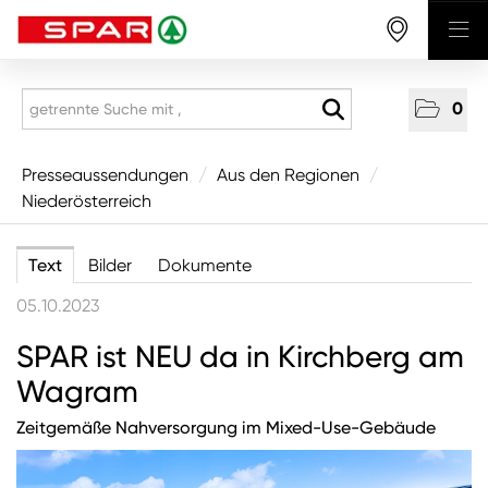
0
Presseaussendungen
Presseaussendungen
/
Aus den Regionen
/
Niederösterreich
National
Aus den Regionen
Text
Bilder
Dokumente
Vorarlberg
05.10.2023
Tirol
SPAR ist NEU da in Kirchberg am
Salzburg
Wagram
Oberösterreich
Zeitgemäße Nahversorgung im Mixed-Use-Gebäude
Niederösterreich
Wien