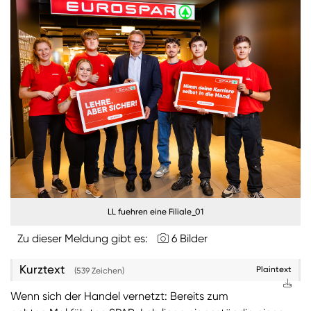
Burgenland
Steiermark
Kärnten
Unternehmen
Nachhaltigkeit
ANMELDEN
Sie wollen unsere aktuellen Medienmitteilungen
automatisch per E-Mail erhalten? Dann tragen Sie
LL fuehren eine Filiale_01
einfach Ihre Daten in unseren
Presseverteiler
ein
(Bitte beachten Sie, dass der Presseverteiler
Zu dieser Meldung gibt es:
6 Bilder
ausschließlich für Medienkontakte und nicht für
Privatpersonen gedacht ist)
:
Kurztext
Plaintext
(539 Zeichen)
Zum Presseverteiler
Wenn sich der Handel vernetzt: Bereits zum