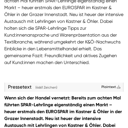
achten Mal führten SPAR-Lehrlinge eigenständig einen
Markt – heuer erstmals den EUROSPAR im Kastner &
Sie wollen Informationen über aktuelle Aktionen,
Öhler in der Grazer Innenstadt. Neu ist heuer der intensive
Produktneuheiten, attraktive Gewinnspiele uvm.
Austausch mit Lehrlingen von Kastner & Öhler. Dabei
erhalten? Dann melden Sie sich zum
SPAR
holten sich die SPAR-Lehrlinge Tipps zur
Newsletter
an:
Kund:innenansprache und Warenpräsentation aus der
Zum SPAR Newsletter
Textilbranche, während umgekehrt der K&Ö-Nachwuchs
Einblicke in den Lebensmittelhandel erhielt. Das
gemeinsame Fazit: Freundlichkeit und aktives Zugehen
auf Kund:innen machen den Unterschied.
Pressetext
Plaintext
(4661 Zeichen)
Wenn sich der Handel vernetzt: Bereits zum achten Mal
führten SPAR-Lehrlinge eigenständig einen Markt –
heuer erstmals den EUROSPAR im Kastner & Öhler in der
Grazer Innenstadt. Neu ist heuer der intensive
Austausch mit Lehrlingen von Kastner & Öhler. Dabei