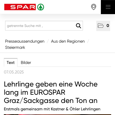
0
Presseaussendungen
Presseaussendungen
/
Aus den Regionen
/
Steiermark
National
Aus den Regionen
Text
Bilder
Vorarlberg
07.05.2025
Tirol
Lehrlinge geben eine Woche
Salzburg
lang im EUROSPAR
Oberösterreich
Graz/Sackgasse den Ton an
Niederösterreich
Erstmals gemeinsam mit Kastner & Öhler Lehrlingen
Wien