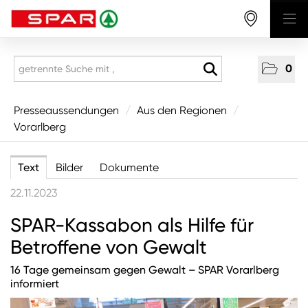
0
Presseaussendungen
Presseaussendungen
/
Aus den Regionen
/
Vorarlberg
National
Aus den Regionen
Text
Bilder
Dokumente
Vorarlberg
22.11.2023
Tirol
SPAR-Kassabon als Hilfe für
Salzburg
Betroffene von Gewalt
Oberösterreich
16 Tage gemeinsam gegen Gewalt – SPAR Vorarlberg
Niederösterreich
informiert
Wien