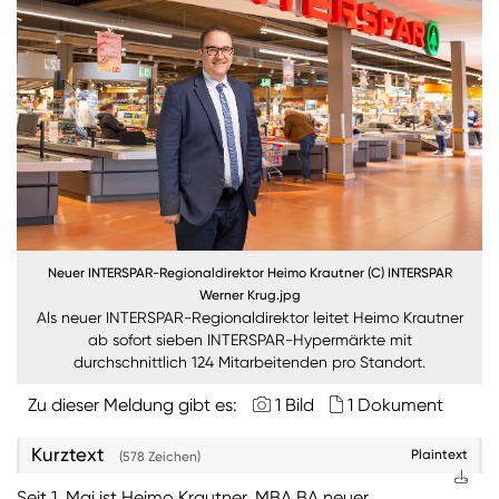
Burgenland
Steiermark
Kärnten
Unternehmen
Nachhaltigkeit
Neuer INTERSPAR-Regionaldirektor Heimo Krautner (C) INTERSPAR
ANMELDEN
Werner Krug.jpg
Sie wollen unsere aktuellen Medienmitteilungen
Als neuer INTERSPAR-Regionaldirektor leitet Heimo Krautner
automatisch per E-Mail erhalten? Dann tragen Sie
ab sofort sieben INTERSPAR-Hypermärkte mit
einfach Ihre Daten in unseren
Presseverteiler
ein
durchschnittlich 124 Mitarbeitenden pro Standort.
(Bitte beachten Sie, dass der Presseverteiler
ausschließlich für Medienkontakte und nicht für
Zu dieser Meldung gibt es:
1 Bild
1 Dokument
Privatpersonen gedacht ist)
:
Kurztext
Plaintext
(578 Zeichen)
Zum Presseverteiler
Seit 1. Mai ist Heimo Krautner, MBA BA neuer