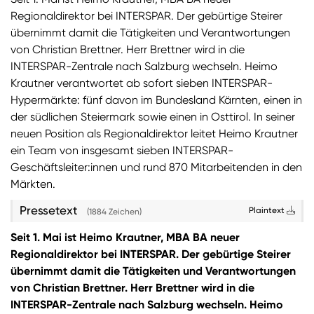
Regionaldirektor bei INTERSPAR. Der gebürtige Steirer
Sie wollen Informationen über aktuelle Aktionen,
übernimmt damit die Tätigkeiten und Verantwortungen
Produktneuheiten, attraktive Gewinnspiele uvm.
von Christian Brettner. Herr Brettner wird in die
erhalten? Dann melden Sie sich zum
SPAR
INTERSPAR-Zentrale nach Salzburg wechseln. Heimo
Newsletter
an:
Krautner verantwortet ab sofort sieben INTERSPAR-
Hypermärkte: fünf davon im Bundesland Kärnten, einen in
Zum SPAR Newsletter
der südlichen Steiermark sowie einen in Osttirol. In seiner
neuen Position als Regionaldirektor leitet Heimo Krautner
ein Team von insgesamt sieben INTERSPAR-
Geschäftsleiter:innen und rund 870 Mitarbeitenden in den
Märkten.
Pressetext
Plaintext
(1884 Zeichen)
Seit 1. Mai ist Heimo Krautner, MBA BA neuer
Regionaldirektor bei INTERSPAR. Der gebürtige Steirer
übernimmt damit die Tätigkeiten und Verantwortungen
von Christian Brettner. Herr Brettner wird in die
INTERSPAR-Zentrale nach Salzburg wechseln. Heimo