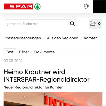
0
Presseaussendungen
Presseaussendungen
/
Aus den Regionen
/
Kärnten
National
Text
Bilder
Dokumente
Aus den Regionen
03.05.2024
Vorarlberg
Heimo Krautner wird
Tirol
INTERSPAR-Regionaldirektor
Salzburg
Neuer Regionaldirektor für Kärnten
Oberösterreich
Niederösterreich
Wien