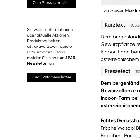
Zum Presseverteiler
Zu dieser Meldu
Kurztext
(303 Z
Sie wollen Informationen
über aktuelle Aktionen,
Dem burgenländis
Produktneuheiten,
Gewürzpflanze res
attraktive Gewinnspiele
Indoor-Farm bei 
uvm. erhalten? Dann
melden Sie sich zum
SPAR
österreichischem 
Newsletter
an:
Pressetext
(13
Zum SPAR Newsletter
Dem burgenländis
Gewürzpflanze re
Indoor-Farm bei 
österreichischem
Echtes Genusshig
Frische Wasabi Bl
Brötchen, Burger,