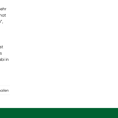
sehr
hat
“,
st
s
bi in
mailen