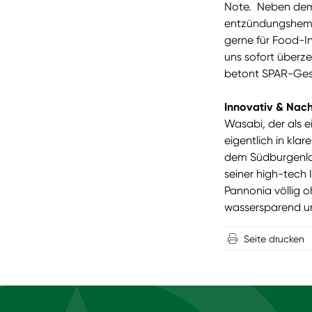
Note. Neben dem 
entzündungshemme
gerne für Food-I
uns sofort überze
betont SPAR-Gesc
Innovativ & Nach
Wasabi, der als e
eigentlich in kl
dem Südburgenlan
seiner high-tech
Pannonia völlig o
wassersparend un
Seite drucken