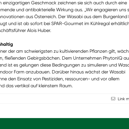
einzigartigen Geschmack zeichnen sie sich auch durch eine
nde und antibakterielle Wirkung aus. „Wir engagieren uns 
nnovationen aus Österreich. Der Wasabi aus dem Burgenland 
ugt und ist ab sofort bei SPAR-Gourmet im Kühlregal erhältlich
häftsführer Alois Huber.
haltig
iner der am schwierigsten zu kultivierenden Pflanzen gilt, wäch
aren, fließenden Gebirgsbächen. Dem Unternehmen PhytonIQ au
d ist es gelungen diese Bedingungen zu simulieren und Wasa
 Indoor Farm anzubauen. Darüber hinaus wächst der Wasabi
hne den Einsatz von Pestiziden, ressourcen- und vor allem
d das vertikal auf kleinstem Raum.
Link 