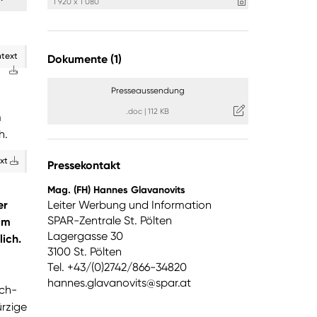
1 920 x 1 080
ntext
Dokumente (1)
Presseaussendung
.doc
|
112 KB
m
h.
ext
Pressekontakt
Mag. (FH) Hannes Glavanovits
er
Leiter Werbung und Information
SPAR-Zentrale St. Pölten
im
Lagergasse 30
ich.
3100 St. Pölten
Tel. +43/(0)2742/866-34820
hannes.glavanovits@spar.at
ich-
ürzige