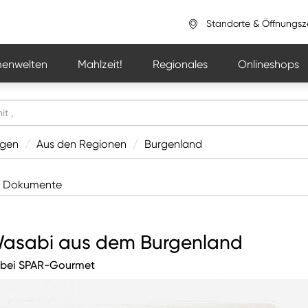
Standorte & Öffnungsz
enwelten
Mahlzeit!
Regionales
Onlineshops
ngen
/
Aus den Regionen
/
Burgenland
Dokumente
 Wasabi aus dem Burgenland
v bei SPAR-Gourmet