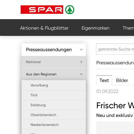
Aktionen & Flugblätter
Eigenmarken
Them
Presseaussendungen
National
Presseaussendu
Aus den Regionen
Text
Bilder
Vorarlberg
01.09.2022
Tirol
Frischer
Salzburg
Neu und exklusi
Oberösterreich
Niederösterreich