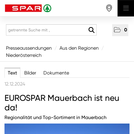
0
Presseaussendungen
Presseaussendungen
/
Aus den Regionen
/
Niederösterreich
National
Aus den Regionen
Text
Bilder
Dokumente
Vorarlberg
12.12.2024
Tirol
EUROSPAR Mauerbach ist neu
Salzburg
da!
Oberösterreich
Regionalität und Top-Sortiment in Mauerbach
Niederösterreich
Wien