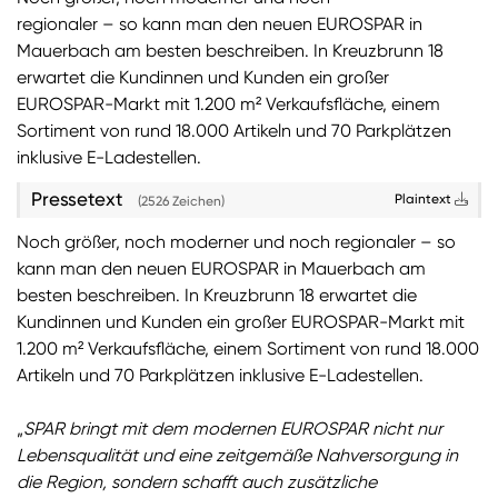
regionaler – so kann man den neuen EUROSPAR in
Sie wollen Informationen über aktuelle Aktionen,
Mauerbach am besten beschreiben. In Kreuzbrunn 18
Produktneuheiten, attraktive Gewinnspiele uvm.
erwartet die Kundinnen und Kunden ein großer
erhalten? Dann melden Sie sich zum
SPAR
EUROSPAR-Markt mit 1.200 m² Verkaufsfläche, einem
Newsletter
an:
Sortiment von rund 18.000 Artikeln und 70 Parkplätzen
inklusive E-Ladestellen.
Zum SPAR Newsletter
Pressetext
Plaintext
(2526 Zeichen)
Noch größer, noch moderner und noch regionaler – so
kann man den neuen EUROSPAR in Mauerbach am
besten beschreiben. In Kreuzbrunn 18 erwartet die
Kundinnen und Kunden ein großer EUROSPAR-Markt mit
1.200 m² Verkaufsfläche, einem Sortiment von rund 18.000
Artikeln und 70 Parkplätzen inklusive E-Ladestellen.
„
SPAR bringt mit dem modernen EUROSPAR nicht nur
Lebensqualität und eine zeitgemäße Nahversorgung in
die Region, sondern schafft auch zusätzliche