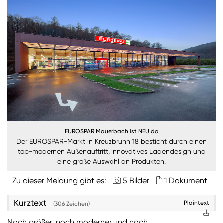
Burgenland
Steiermark
Kärnten
Unternehmen
Nachhaltigkeit
ANMELDEN
EUROSPAR Mauerbach ist NEU da
Sie wollen unsere aktuellen Medienmitteilungen
Der EUROSPAR-Markt in Kreuzbrunn 18 besticht durch einen
automatisch per E-Mail erhalten? Dann tragen Sie
top-modernen Außenauftritt, innovatives Ladendesign und
einfach Ihre Daten in unseren
Presseverteiler
ein
eine große Auswahl an Produkten.
(Bitte beachten Sie, dass der Presseverteiler
ausschließlich für Medienkontakte und nicht für
Zu dieser Meldung gibt es:
5 Bilder
1 Dokument
Privatpersonen gedacht ist)
:
Kurztext
Plaintext
(306 Zeichen)
Zum Presseverteiler
Noch größer, noch moderner und noch