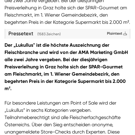
alle zwei Jahre vergeben. Bei der diesjährigen
Preisverleihung in Graz holte sich der SPAR-Gourmet am
Sie wollen Informationen über aktuelle Aktionen,
Fleischmarkt, im 1. Wiener Gemeindebezirk, den
Produktneuheiten, attraktive Gewinnspiele uvm.
begehrten Preis in der Kategorie Supermarkt bis 2.000 m².
erhalten? Dann melden Sie sich zum
SPAR
Newsletter
an:
Pressetext
Plaintext
(1583 Zeichen)
Zum SPAR Newsletter
Der „Lukullus" ist die höchste Auszeichnung der
Fleischbranche und wird von der AMA Marketing GmbH
alle zwei Jahre vergeben. Bei der diesjährigen
Preisverleihung in Graz holte sich der SPAR-Gourmet
am Fleischmarkt, im 1. Wiener Gemeindebezirk, den
begehrten Preis in der Kategorie Supermarkt bis 2.000
m².
Für besondere Leistungen am Point of Sale wird der
„Lukullus“ in sechs Kategorien vergeben.
Teilnahmeberechtigt sind alle Fleischerfachgeschäfte
Österreichs. Über den Sieg entscheiden anonyme,
unangemeldete Store-Checks durch Experten. Diese