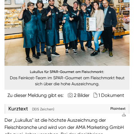
Burgenland
Steiermark
Kärnten
Unternehmen
Nachhaltigkeit
Lukullus für SPAR-Gourmet am Fleischmarkt:
ANMELDEN
Das Feinkost-Team im SPAR-Gourmet am Fleischmarkt freut
Sie wollen unsere aktuellen Medienmitteilungen
sich über die hohe Auszeichnung.
automatisch per E-Mail erhalten? Dann tragen Sie
einfach Ihre Daten in unseren
Presseverteiler
ein
Zu dieser Meldung gibt es:
2 Bilder
1 Dokument
(Bitte beachten Sie, dass der Presseverteiler
ausschließlich für Medienkontakte und nicht für
Kurztext
Plaintext
(305 Zeichen)
Privatpersonen gedacht ist)
:
Der „Lukullus" ist die höchste Auszeichnung der
Zum Presseverteiler
Fleischbranche und wird von der AMA Marketing GmbH