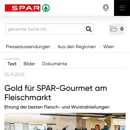
0
Presseaussendungen
Presseaussendungen
/
Aus den Regionen
/
Wien
National
Text
Bilder
Dokumente
Aus den Regionen
24.11.2023
Vorarlberg
Gold für SPAR-Gourmet am
Tirol
Fleischmarkt
Salzburg
Ehrung der besten Fleisch- und Wurstabteilungen
Oberösterreich
Niederösterreich
Wien