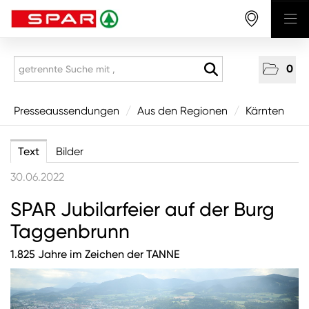
0
Presseaussendungen
Presseaussendungen
/
Aus den Regionen
/
Kärnten
National
Text
Bilder
Aus den Regionen
30.06.2022
Vorarlberg
SPAR Jubilarfeier auf der Burg
Tirol
Taggenbrunn
Salzburg
1.825 Jahre im Zeichen der TANNE
Oberösterreich
Niederösterreich
Wien