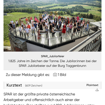
Burgenland
Steiermark
Kärnten
Unternehmen
Nachhaltigkeit
SPAR_Jubilarfeier
ANMELDEN
1.825 Jahre im Zeichen der Tanne. Die Jubilar:innen bei der
Sie wollen unsere aktuellen Medienmitteilungen
SPAR Jubilarbeier auf der Burg Taggenbrunn
automatisch per E-Mail erhalten? Dann tragen Sie
einfach Ihre Daten in unseren
Presseverteiler
ein
Zu dieser Meldung gibt es:
1 Bild
(Bitte beachten Sie, dass der Presseverteiler
ausschließlich für Medienkontakte und nicht für
Kurztext
Plaintext
(609 Zeichen)
Privatpersonen gedacht ist)
:
SPAR ist der größte private österreichische
Zum Presseverteiler
Arbeitgeber und offensichtlich auch einer der