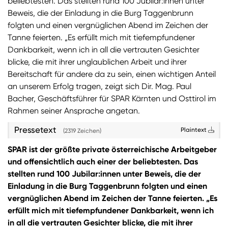
beliebtesten. Das stellten rund 100 Jubilar:innen unter
Beweis, die der Einladung in die Burg Taggenbrunn
Sie wollen Informationen über aktuelle Aktionen,
folgten und einen vergnüglichen Abend im Zeichen der
Produktneuheiten, attraktive Gewinnspiele uvm.
Tanne feierten. „Es erfüllt mich mit tiefempfundener
erhalten? Dann melden Sie sich zum
SPAR
Dankbarkeit, wenn ich in all die vertrauten Gesichter
Newsletter
an:
blicke, die mit ihrer unglaublichen Arbeit und ihrer
Bereitschaft für andere da zu sein, einen wichtigen Anteil
Zum SPAR Newsletter
an unserem Erfolg tragen, zeigt sich Dir. Mag. Paul
Bacher, Geschäftsführer für SPAR Kärnten und Osttirol im
Rahmen seiner Ansprache angetan.
Pressetext
Plaintext
(2319 Zeichen)
SPAR ist der größte private österreichische Arbeitgeber
und offensichtlich auch einer der beliebtesten. Das
stellten rund 100 Jubilar:innen unter Beweis, die der
Einladung in die Burg Taggenbrunn folgten und einen
vergnüglichen Abend im Zeichen der Tanne feierten. „Es
erfüllt mich mit tiefempfundener Dankbarkeit, wenn ich
in all die vertrauten Gesichter blicke, die mit ihrer