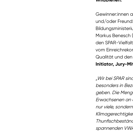
Gewinner:innen a
und/oder Freund:
Bildungsminister
Markus Benesch 
den SPAR-Vielfalt
vom Einreichrekor
Qualität und den
Initiator, Jury-
„Wir bei SPAR sin
besonders in Bezu
geben. Die Menge
Erwachsenen an 
nur viele, sonder
Klimagerechtigke
Thunfischbestände
spannenden VWA-