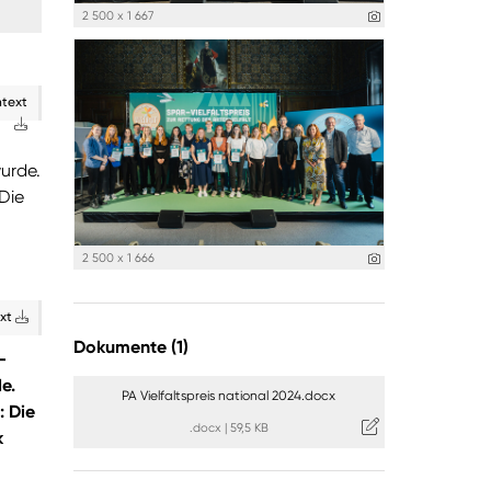
2 500 x 1 667
ntext
wurde.
Die
2 500 x 1 666
ext
Dokumente (1)
-
e.
PA Vielfaltspreis national 2024.docx
: Die
.docx
|
59,5 KB
k