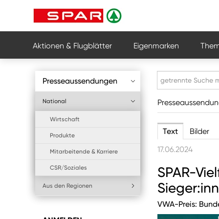
Aktionen & Flugblätter
Eigenmarken
Them
Presseaussendungen
National
Presseaussendu
Wirtschaft
Text
Bilder
Produkte
17.06.2024
Mitarbeitende & Karriere
CSR/Soziales
SPAR-Vielf
Sieger:in
Aus den Regionen
VWA-Preis: Bunde