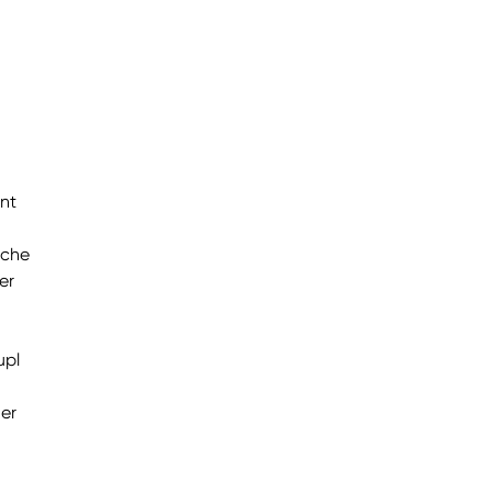
ent
iche
er
upl
her
,