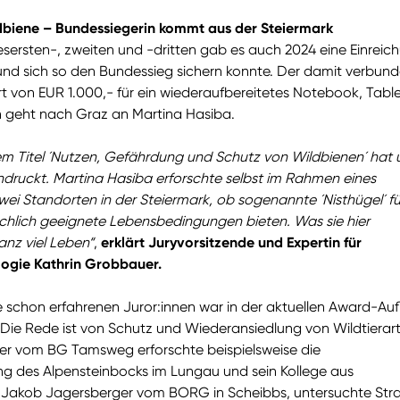
dbiene – Bundessiegerin kommt aus der Steiermark
ersten-, zweiten und -dritten gab es auch 2024 eine Einreic
und sich so den Bundessieg sichern konnte. Der damit verbun
t von EUR 1.000,- für ein wiederaufbereitetes Notebook, Tabl
n geht nach Graz an Martina Hasiba.
dem Titel ´Nutzen, Gefährdung und Schutz von Wildbienen´ hat 
indruckt. Martina Hasiba erforschte selbst im Rahmen eines
ei Standorten in der Steiermark, ob sogenannte ´Nisthügel´ fü
chlich geeignete Lebensbedingungen bieten. Was sie hier
anz viel Leben“
,
erklärt Juryvorsitzende und Expertin für
ogie Kathrin Grobbauer.
ie schon erfahrenen Juror:innen war in der aktuellen Award-Au
 Die Rede ist von Schutz und Wiederansiedlung von Wildtierar
er vom BG Tamsweg erforschte beispielsweise die
g des Alpensteinbocks im Lungau und sein Kollege aus
, Jakob Jagersberger vom BORG in Scheibbs, untersuchte Str