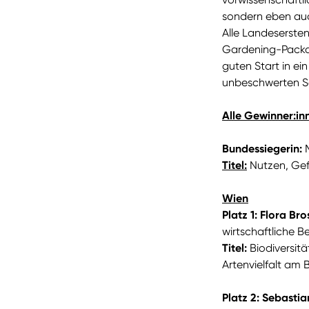
sondern eben auc
Alle Landeserste
Gardening-Packa
guten Start in ei
unbeschwerten S
Alle Gewinner:in
Bundessiegerin:
M
Titel:
Nutzen, Gef
Wien
Platz 1: Flora B
wirtschaftliche 
Titel:
Biodiversit
Artenvielfalt am 
Platz 2: Sebastia