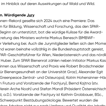
im Hinblick auf deren Auswirkungen auf Wald und Wild.
n. Würdigende
Jury
nnen-Rekord gesellte sich 2024 auch eine Premiere: Das
m für Bildung, Wissenschaft und Forschung, das den SPAR-
t Beginn an unterstützt, bot die würdige Kulisse für die Award-
ertretung des Ministers wohnte Markus Benesch (BMBWF-
r Verleihung bei. Auch die Jurymitglieder ließen sich den Mom
nd waren beinahe vollzählig in die Bundeshauptstadt gereist,
PAR-Geschäftsführer für Wien, Niederösterreich und das nördl
s Huber. Zum SPAR Bienenrat zählen neben Initiator Markus Kas
innen aus Wissenschaft und Praxis wie Robert Brodschneider
für Bienengesundheit an der Universität Graz), Alexander Egit
 Greenpeace Zentral- und Osteuropa), Katrin Hohensinner-Hä
n Frutura und Vorsitzende der Fachjury), Bernd Kajtna (stv.
Verein Arche Noah) und Stefan Mandl (Präsident Österreichisc
 a.D.). Vorsitzende der Fachjury ist Kathrin Grobbauer, BSc.,
 Schwerpunkt Bestäubungsökologie. Bewertet wurden die
chen Arbeiten nicht nur nach Umfang und Qualität des Inhalts