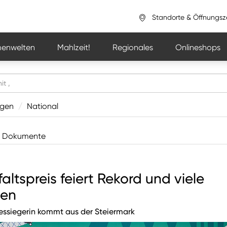
Standorte & Öffnungsz
enwelten
Mahlzeit!
Regionales
Onlineshops
ngen
/
National
Dokumente
altspreis feiert Rekord und viele
nen
ssiegerin kommt aus der Steiermark