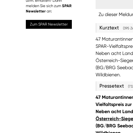
uvm. erhalten? Dann
melden Sie sich zum
SPAR
Newsletter
an:
Zu dieser Meldu
Zum SPAR Newsletter
Kurztext
(395 Z
47 Maturantinnen
SPAR-Vielfaltspre
Neben acht Lande
Österreich-Siege
(BG/BRG Seebache
Wildbienen.
Pressetext
(73
47 Maturantinnen
Vielfaltspreis zu
Neben acht Lande
Österreich-Siege
(BG/BRG Seebach
Wildbienen.