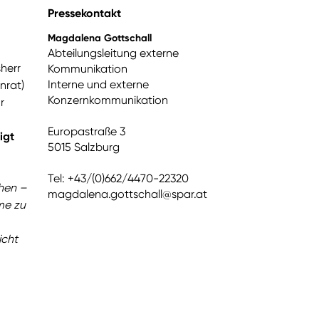
Pressekontakt
Magdalena Gottschall
Abteilungsleitung externe
herr
Kommunikation
Interne und externe
nrat)
Konzernkommunikation
r
Europastraße 3
igt
5015 Salzburg
Tel: +43/(0)662/4470-22320
chen –
magdalena.gottschall@spar.at
me zu
icht