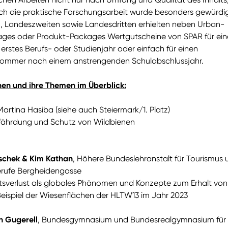
h die praktische Forschungsarbeit wurde besonders gewürdig
n, Landeszweiten sowie Landesdritten erhielten neben Urban-
ges oder Produkt-Packages Wertgutscheine von SPAR für ei
n erstes Berufs- oder Studienjahr oder einfach für einen
ommer nach einem anstrengenden Schulabschlussjahr.
nen und ihre Themen im Überblick:
artina Hasiba (siehe auch Steiermark/1. Platz)
ährdung und Schutz von Wildbienen
roschek & Kim Kathan
, Höhere Bundeslehranstalt für Tourismus 
Berufe Bergheidengasse
ätsverlust als globales Phänomen und Konzepte zum Erhalt von
Beispiel der Wiesenflächen der HLTW13 im Jahr 2023
n Gugerell
, Bundesgymnasium und Bundesrealgymnasium für