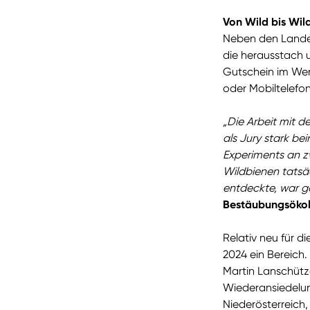
Von Wild bis Wil
Neben den Landes
die herausstach 
Gutschein im Wer
oder Mobiltelefo
„Die Arbeit mit 
als Jury stark be
Experiments an zw
Wildbienen tatsä
entdeckte, war g
Bestäubungsökol
Relativ neu für d
2024 ein Bereich.
Martin Lanschütz
Wiederansiedelun
Niederösterreich