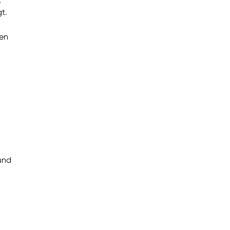
t.
nen
und