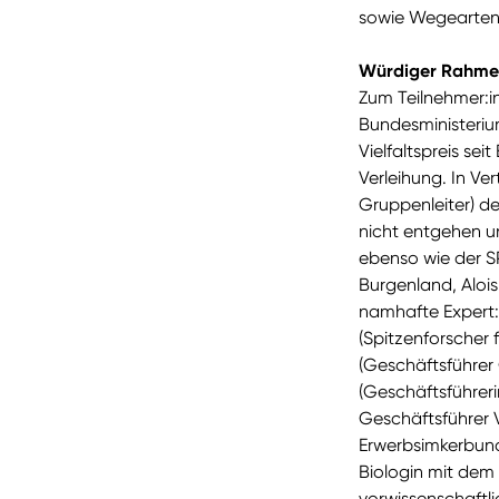
sowie Wegearten 
Würdiger Rahme
Zum Teilnehmer:i
Bundesministeriu
Vielfaltspreis sei
Verleihung. In V
Gruppenleiter) de
nicht entgehen u
ebenso wie der S
Burgenland, Aloi
namhafte Expert:
(Spitzenforscher 
(Geschäftsführer
(Geschäftsführeri
Geschäftsführer 
Erwerbsimkerbund,
Biologin mit dem
vorwissenschaftli