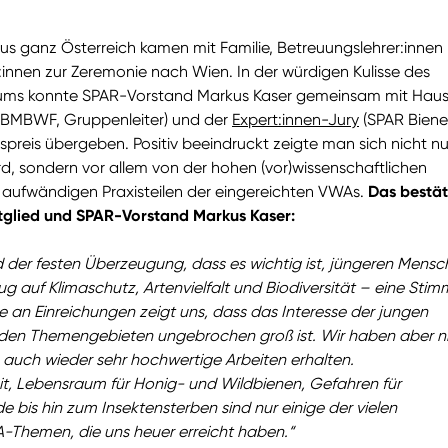
us ganz Österreich kamen mit Familie, Betreuungslehrer:innen
innen zur Zeremonie nach Wien. In der würdigen Kulisse des
iums konnte SPAR-Vorstand Markus Kaser gemeinsam mit Haus
(BMBWF, Gruppenleiter) und der
Expert:innen-Jury
(SPAR Biene
spreis übergeben. Positiv beeindruckt zeigte man sich nicht nu
d, sondern vor allem von der hohen (vor)wissenschaftlichen
 aufwändigen Praxisteilen der eingereichten VWAs.
Das bestät
Mitglied und SPAR-Vorstand Markus Kaser:
d der festen Überzeugung, dass es wichtig ist, jüngeren Mens
g auf Klimaschutz, Artenvielfalt und Biodiversität – eine Stim
 an Einreichungen zeigt uns, dass das Interesse der jungen
den Themengebieten ungebrochen groß ist. Wir haben aber n
n auch wieder sehr hochwertige Arbeiten erhalten.
it, Lebensraum für Honig- und Wildbienen, Gefahren für
 bis hin zum Insektensterben sind nur einige der vielen
Themen, die uns heuer erreicht haben.“