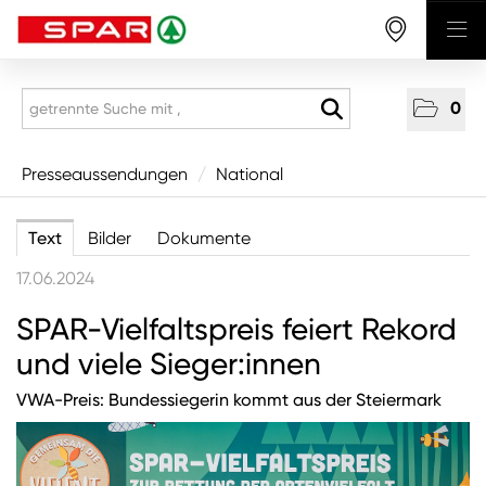
0
Presseaussendungen
Presseaussendungen
/
National
National
Text
Bilder
Dokumente
Wirtschaft
17.06.2024
Produkte
SPAR-Vielfaltspreis feiert Rekord
Mitarbeitende & Karriere
und viele Sieger:innen
CSR/Soziales
Aus den Regionen
VWA-Preis: Bundessiegerin kommt aus der Steiermark
Unternehmen