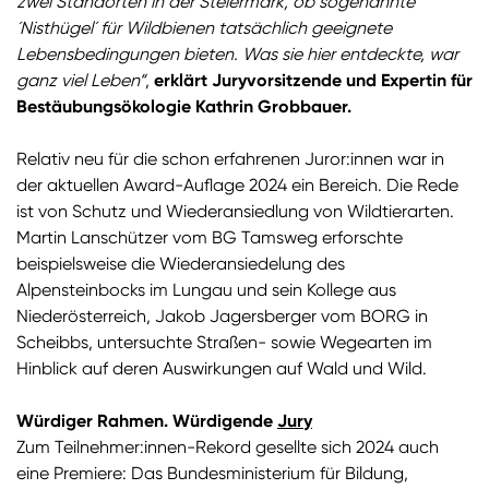
zwei Standorten in der Steiermark, ob sogenannte
´Nisthügel´ für Wildbienen tatsächlich geeignete
Lebensbedingungen bieten. Was sie hier entdeckte, war
ganz viel Leben“
,
erklärt Juryvorsitzende und Expertin für
Bestäubungsökologie Kathrin Grobbauer.
Relativ neu für die schon erfahrenen Juror:innen war in
der aktuellen Award-Auflage 2024 ein Bereich. Die Rede
ist von Schutz und Wiederansiedlung von Wildtierarten.
Martin Lanschützer vom BG Tamsweg erforschte
beispielsweise die Wiederansiedelung des
Alpensteinbocks im Lungau und sein Kollege aus
Niederösterreich, Jakob Jagersberger vom BORG in
Scheibbs, untersuchte Straßen- sowie Wegearten im
Hinblick auf deren Auswirkungen auf Wald und Wild.
Würdiger Rahmen. Würdigende
Jury
Zum Teilnehmer:innen-Rekord gesellte sich 2024 auch
eine Premiere: Das Bundesministerium für Bildung,