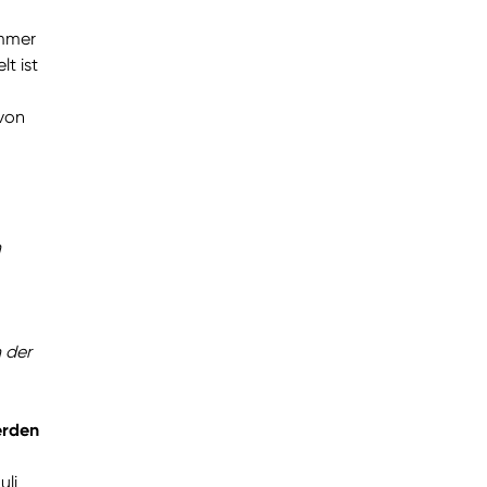
immer
t ist
 von
n
 der
erden
uli