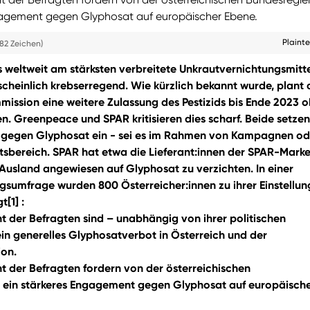
gagement gegen Glyphosat auf europäischer Ebene.
Plaint
82 Zeichen)
s weltweit am stärksten verbreitete Unkrautvernichtungsmitt
scheinlich krebserregend. Wie kürzlich bekannt wurde, plant 
ission eine weitere Zulassung des Pestizids bis Ende 2023 
n. Greenpeace und SPAR kritisieren dies scharf. Beide setzen
v gegen Glyphosat ein - sei es im Rahmen von Kampagnen od
sbereich. SPAR hat etwa die Lieferant:innen der SPAR-Mark
Ausland angewiesen auf Glyphosat zu verzichten. In einer
gsumfrage wurden 800 Österreicher:innen zu ihrer Einstellun
[1] :
t der Befragten sind – unabhängig von ihrer politischen
 ein generelles Glyphosatverbot in Österreich und der
ion.
t der Befragten fordern von der österreichischen
 ein stärkeres Engagement gegen Glyphosat auf europäisch