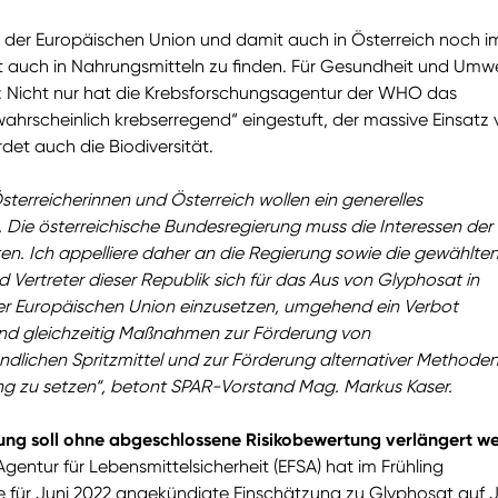
n der Europäischen Union und damit auch in Österreich noch 
t auch in Nahrungsmitteln zu finden. Für Gesundheit und Umwel
: Nicht nur hat die Krebsforschungsagentur der WHO das
„wahrscheinlich krebserregend“ eingestuft, der massive Einsatz
et auch die Biodiversität.
sterreicherinnen und Österreich wollen ein generelles
 Die österreichische Bundesregierung muss die Interessen der
en. Ich appelliere daher an die Regierung sowie die gewählte
d Vertreter dieser Republik sich für das Aus von Glyphosat in
er Europäischen Union einzusetzen, umgehend ein Verbot
nd gleichzeitig Maßnahmen zur Förderung von
undlichen Spritzmittel und zur Förderung alternativer Methoden
ng zu setzen“, betont SPAR-Vorstand Mag. Markus Kaser.
ung soll ohne abgeschlossene Risikobewertung verlängert w
gentur für Lebensmittelsicherheit (EFSA) hat im Frühling
e für Juni 2022 angekündigte Einschätzung zu Glyphosat auf J