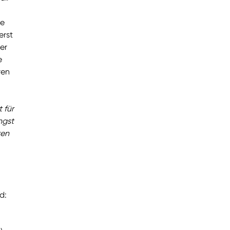
ne
erst
er
e
ren
 für
ngst
ren
d: