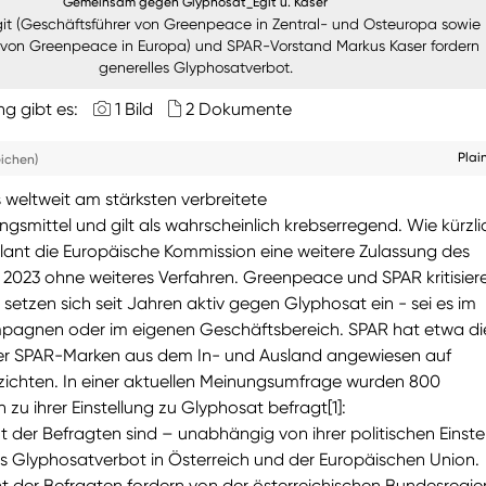
Gemeinsam gegen Glyphosat_Egit u. Kaser
it (Geschäftsführer von Greenpeace in Zentral- und Osteuropa sowie
 von Greenpeace in Europa) und SPAR-Vorstand Markus Kaser fordern
generelles Glyphosatverbot.
ng gibt es:
1 Bild
2 Dokumente
Plai
eichen)
 weltweit am stärksten verbreitete
gsmittel und gilt als wahrscheinlich krebserregend. Wie kürzli
lant die Europäische Kommission eine weitere Zulassung des
e 2023 ohne weiteres Verfahren. Greenpeace und SPAR kritisier
e setzen sich seit Jahren aktiv gegen Glyphosat ein - sei es im
agnen oder im eigenen Geschäftsbereich. SPAR hat etwa di
der SPAR-Marken aus dem In- und Ausland angewiesen auf
zichten. In einer aktuellen Meinungsumfrage wurden 800
 zu ihrer Einstellung zu Glyphosat befragt[1]:
 der Befragten sind – unabhängig von ihrer politischen Einste
les Glyphosatverbot in Österreich und der Europäischen Union.
t der Befragten fordern von der österreichischen Bundesregie