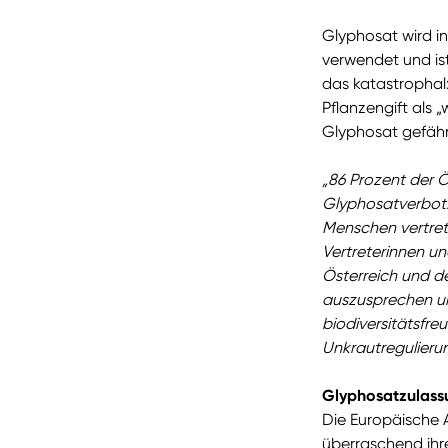
Glyphosat wird i
verwendet und is
das katastrophal
Pflanzengift als 
Glyphosat gefährd
„86 Prozent der Ö
Glyphosatverbot.
Menschen vertret
Vertreterinnen un
Österreich und d
auszusprechen u
biodiversitätsfre
Unkrautregulieru
Glyphosatzulass
Die Europäische A
überraschend ihr