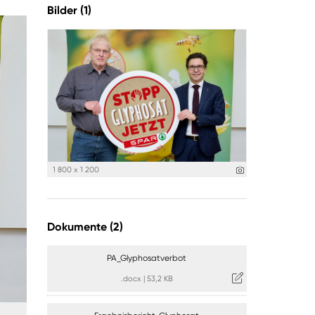
Bilder (1)
1 800 x 1 200
Dokumente (2)
PA_Glyphosatverbot
.docx
|
53,2 KB