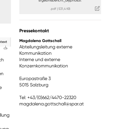
Ergebnisbericht_Glyphosat
.pdf
|
531,4 KB
Pressekontakt
Magdalena Gottschall
ntext
Abteilungsleitung externe
Kommunikation
Interne und externe
ch
Konzernkommunikation
en
Europastraße 3
5015 Salzburg
e
Tel: +43/(0)662/4470-22320
magdalena.gottschall@spar.at
llung
rung