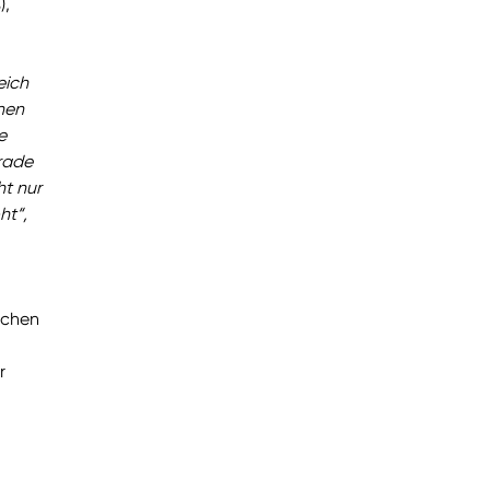
),
eich
hen
e
erade
ht nur
ht“,
lächen
r