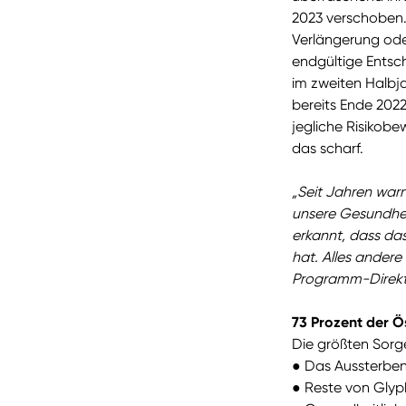
2023 verschoben.
Verlängerung ode
endgültige Entsc
im zweiten Halbj
bereits Ende 2022
jegliche Risikob
das scharf.
„Seit Jahren war
unsere Gesundhei
erkannt, dass das
hat. Alles andere
Programm-Direkto
73 Prozent der Ö
Die größten Sorg
●
Das Aussterben 
●
Reste von Glyph