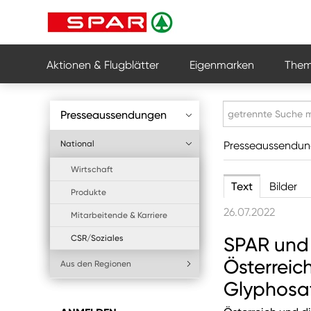
Aktionen & Flugblätter
Eigenmarken
Them
Presseaussendungen
National
Presseaussendu
Wirtschaft
Text
Bilder
Produkte
26.07.2022
Mitarbeitende & Karriere
CSR/Soziales
SPAR und
Österreic
Aus den Regionen
Glyphosa