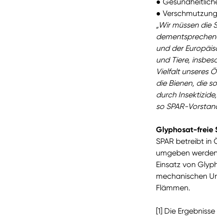
●
Gesundheitliche
●
Verschmutzung 
„Wir müssen die
dementsprechend 
und der Europäis
und Tiere, insbes
Vielfalt unseres 
die Bienen, die so
durch Insektizid
so SPAR-Vorstand
Glyphosat-freie
SPAR betreibt in 
umgeben werden. 
Einsatz von Glyp
mechanischen Unk
Flämmen.
[1] Die Ergebniss