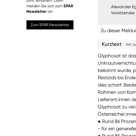
uvm. erhalten? Dann
melden Sie sich zum
SPAR
Alexander Eg
Newsletter
an:
Vorsitzender
Zum SPAR Newsletter
Zu dieser Meldu
Kurztext
(961 Z
Glyphosat ist das
Unkrautvernichtun
bekannt wurde, p
Pestizids bis End
dies scharf. Beid
Rahmen von Kamp
Lieferant:innen 
Glyphosat zu ver
Österreicher:innen
● Rund 86 Prozent
- für ein generel
● Rund 85 Prozen