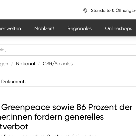
Standorte & Öffnungsz
enwelten
Mahlzeit!
Regionales
Onlineshops
ngen
/
National
/
CSR/Soziales
Dokumente
 Greenpeace sowie 86 Prozent der
her:innen fordern generelles
tverbot