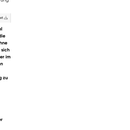
ext
el
die
ohne
 sich
er im
en
g zu
er