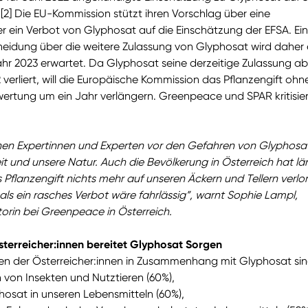
[2] Die EU-Kommission stützt ihren Vorschlag über eine
r ein Verbot von Glyphosat auf die Einschätzung der EFSA. Ei
heidung über die weitere Zulassung von Glyphosat wird daher 
ahr 2023 erwartet. Da Glyphosat seine derzeitige Zulassung ab
 verliert, will die Europäische Kommission das Pflanzengift ohn
ewertung um ein Jahr verlängern. Greenpeace und SPAR kritisie
nen Expertinnen und Experten vor den Gefahren von Glyphosat
t und unsere Natur. Auch die Bevölkerung in Österreich hat lä
 Pflanzengift nichts mehr auf unseren Äckern und Tellern verlo
 als ein rasches Verbot wäre fahrlässig”, warnt Sophie Lampl,
rin bei Greenpeace in Österreich.
sterreicher:innen bereitet Glyphosat Sorgen
en der Österreicher:innen in Zusammenhang mit Glyphosat sin
von Insekten und Nutztieren (60%),
osat in unseren Lebensmitteln (60%),