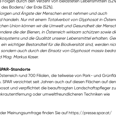
 Folgen durch den Verzehr von belasteten Lebensmitteln (52%
des Bodens/ der Erde (52%).
 Sorgen und Ängste der Menschen ernst nehmen und auch
handeln. Nur mit einem Totalverbot von Glyphosat in Österr
chen Union können wir die Umwelt und Gesundheit der Mensc
ondere die der Bienen, in Österreich wirksam schützen sowie di
Ökosystems und die Qualität unserer Lebensmittel erhalten. G
 ein wichtiger Bestandteil für die Biodiversität sind, werden nic
e, sondern auch durch den Einsatz von Glyphosat massiv bedro
 Mag. Markus Kaser.
 SPAR-Standorte
Österreich rund 700 Filialen, die teilweise von Park- und Grünf
SPAR verzichtet seit Jahren auch auf diesen Flächen auf den
hosat und verpflichtet die beauftragten Landschaftspfleger zu
rautentfernung oder umweltfreundlicheren Techniken wie
e der Meinungsumfrage finden Sie auf
https://presse.spar.at/