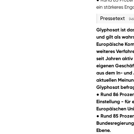
ein stärkeres En
Pressetext
(46
Glyphosat ist da
und gilt als wahr
Europäische Komm
weiteres Verfahre
seit Jahren akti
eigenen Geschäft
aus dem In- und 
aktuellen Meinun
Glyphosat befragt
● Rund 86 Prozen
Einstellung - für
Europäischen Un
● Rund 85 Prozen
Bundesregierung
Ebene.