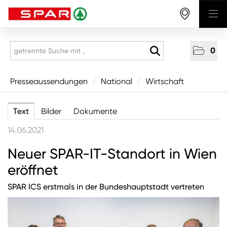
0
Presseaussendungen
Presseaussendungen
/
National
/
Wirtschaft
National
Text
Bilder
Dokumente
Wirtschaft
14.06.2021
Produkte
Neuer SPAR-IT-Standort in Wien
Mitarbeitende & Karriere
eröffnet
CSR/Soziales
Aus den Regionen
SPAR ICS erstmals in der Bundeshauptstadt vertreten
Unternehmen