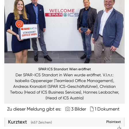
Nachhaltigkeit
ANMELDEN
Sie wollen unsere aktuellen Medienmitteilungen
automatisch per E-Mail erhalten? Dann tragen Sie
einfach Ihre Daten in unseren
Presseverteiler
ein
(Bitte beachten Sie, dass der Presseverteiler
ausschließlich für Medienkontakte und nicht für
Privatpersonen gedacht ist)
:
SPAR ICS Standort Wien eröffnet
Zum Presseverteiler
Der SPAR-ICS Standort in Wien wurde eröffnet. V.l.n.r.:
Isabella Oppeneiger (Teamlead Office Management),
Andreas Kranabitl (SPAR ICS-Geschäftsführer), Christian
Terbou (Head of ICS Business Services), Hannes Leobacher,
Sie wollen Informationen über aktuelle Aktionen,
(Head of ICS Austria)
Produktneuheiten, attraktive Gewinnspiele uvm.
erhalten? Dann melden Sie sich zum
SPAR
Zu dieser Meldung gibt es:
3 Bilder
1 Dokument
Newsletter
an:
Kurztext
Plaintext
(457 Zeichen)
Zum SPAR Newsletter