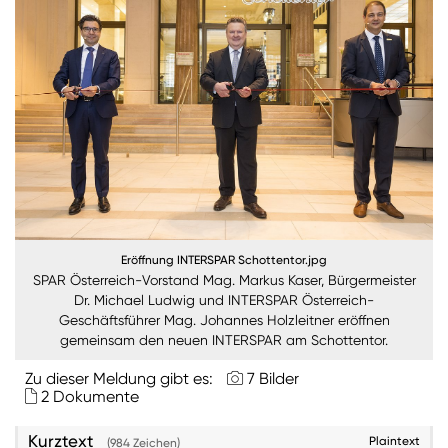
Nachhaltigkeit
ANMELDEN
Sie wollen unsere aktuellen Medienmitteilungen
automatisch per E-Mail erhalten? Dann tragen Sie
einfach Ihre Daten in unseren
Presseverteiler
ein
(Bitte beachten Sie, dass der Presseverteiler
ausschließlich für Medienkontakte und nicht für
Privatpersonen gedacht ist)
:
Zum Presseverteiler
Eröffnung INTERSPAR Schottentor.jpg
SPAR Österreich-Vorstand Mag. Markus Kaser, Bürgermeister
Dr. Michael Ludwig und INTERSPAR Österreich-
Geschäftsführer Mag. Johannes Holzleitner eröffnen
Sie wollen Informationen über aktuelle Aktionen,
gemeinsam den neuen INTERSPAR am Schottentor.
Produktneuheiten, attraktive Gewinnspiele uvm.
erhalten? Dann melden Sie sich zum
SPAR
Zu dieser Meldung gibt es:
7 Bilder
Newsletter
an:
2 Dokumente
Zum SPAR Newsletter
Kurztext
Plaintext
(984 Zeichen)