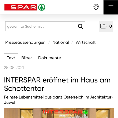
0
Presseaussendungen
Presseaussendungen
/
National
/
Wirtschaft
National
Text
Bilder
Dokumente
Wirtschaft
25.05.2021
Produkte
INTERSPAR eröffnet im Haus am
Mitarbeitende & Karriere
Schottentor
CSR/Soziales
Aus den Regionen
Feinste Lebensmittel aus ganz Österreich im Architektur-
Juwel
Unternehmen