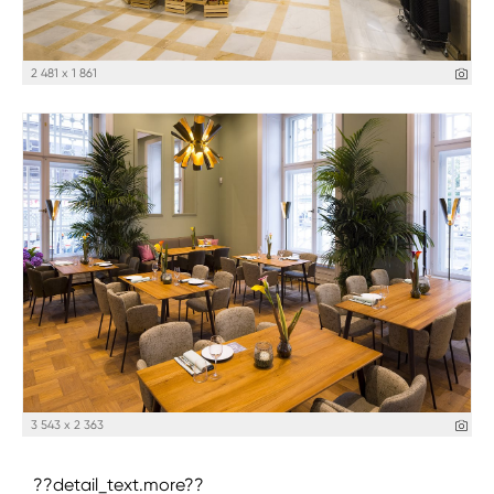
2 481 x 1 861
3 543 x 2 363
??detail_text.more??