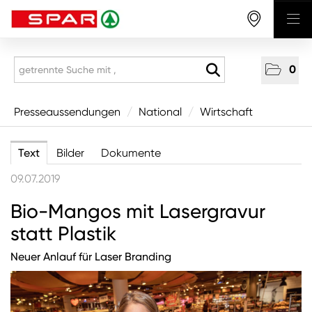
0
Presseaussendungen
Presseaussendungen
/
National
/
Wirtschaft
National
Text
Bilder
Dokumente
Wirtschaft
09.07.2019
Produkte
Bio-Mangos mit Lasergravur
Mitarbeitende & Karriere
statt Plastik
CSR/Soziales
Aus den Regionen
Neuer Anlauf für Laser Branding
Unternehmen