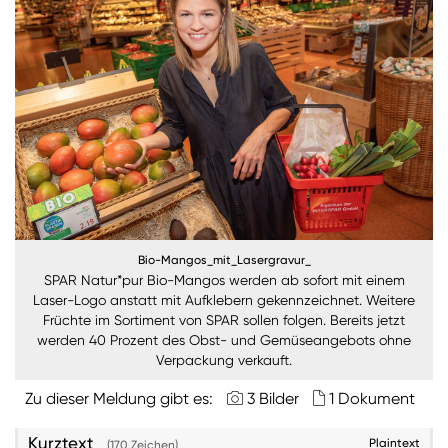
Nachhaltigkeit
ANMELDEN
Sie wollen unsere aktuellen Medienmitteilungen
automatisch per E-Mail erhalten? Dann tragen Sie
einfach Ihre Daten in unseren
Presseverteiler
ein
(Bitte beachten Sie, dass der Presseverteiler
ausschließlich für Medienkontakte und nicht für
Privatpersonen gedacht ist)
:
Zum Presseverteiler
Bio-Mangos_mit_Lasergravur_
SPAR Natur*pur Bio-Mangos werden ab sofort mit einem
Laser-Logo anstatt mit Aufklebern gekennzeichnet. Weitere
Früchte im Sortiment von SPAR sollen folgen. Bereits jetzt
Sie wollen Informationen über aktuelle Aktionen,
werden 40 Prozent des Obst- und Gemüseangebots ohne
Produktneuheiten, attraktive Gewinnspiele uvm.
Verpackung verkauft.
erhalten? Dann melden Sie sich zum
SPAR
Newsletter
an:
Zu dieser Meldung gibt es:
3 Bilder
1 Dokument
Zum SPAR Newsletter
Kurztext
Plaintext
(170 Zeichen)