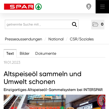
0
Presseaussendungen
Presseaussendungen
/
National
/
CSR/Soziales
National
Text
Bilder
Dokumente
Wirtschaft
19.01.2023
Produkte
Altspeiseöl sammeln und
Mitarbeitende & Karriere
Umwelt schonen
CSR/Soziales
Aus den Regionen
Einzigartiges Altspeiseöl-Sammelsystem bei INTERSPAR
Unternehmen