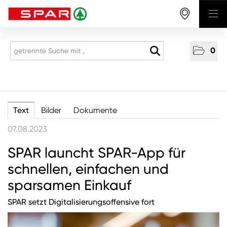
0
Presseaussendungen
National
Text
Bilder
Dokumente
Aus den Regionen
07.08.2023
Unternehmen
SPAR launcht SPAR-App für
Nachhaltigkeit
schnellen, einfachen und
sparsamen Einkauf
SPAR setzt Digitalisierungsoffensive fort
ANMELDEN
Sie wollen unsere aktuellen Medienmitteilungen
automatisch per E-Mail erhalten? Dann tragen Sie