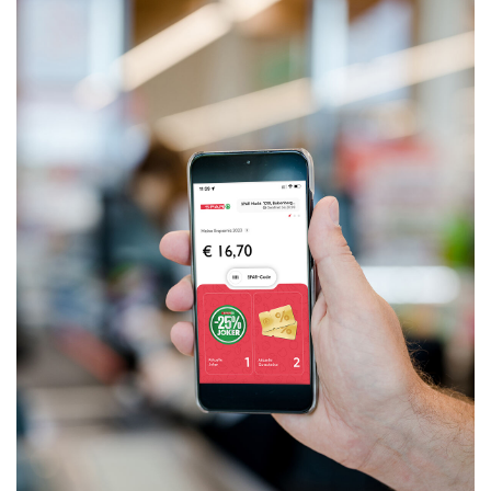
einfach Ihre Daten in unseren
Presseverteiler
ein
(Bitte beachten Sie, dass der Presseverteiler
ausschließlich für Medienkontakte und nicht für
Privatpersonen gedacht ist)
:
Zum Presseverteiler
Sie wollen Informationen über aktuelle Aktionen,
Produktneuheiten, attraktive Gewinnspiele uvm.
erhalten? Dann melden Sie sich zum
SPAR
Newsletter
an:
Zum SPAR Newsletter