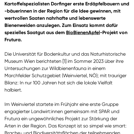
Kartoffelspezialisten Dorfinger erste Erdäpfelbauern und
-bäuerinnen in der Region für die Idee gewinnen, mit
wertvollen Saaten nahrhafte und lebenswerte
Bienenweiden anzulegen. Zum Einsatz kommt dafür
spezielles Saatgut aus dem
BioBienenApfel
-Projekt von
Frutura.
Die Universität für Bodenkultur und das Naturhistorische
Museum Wien berichteten
[1]
im Sommer 2023 über ihre
Untersuchungen zur Wildbienenfauna in einem
Marchfelder Schutzgebiet (Weinviertel, NÖ); mit trauriger
Bilanz: In nur 100 Jahren hat sich die lokale Vielfalt
halbiert.
Im Weinviertel startete im Frühjahr eine erste Gruppe
engagierter Landwirt:innen gemeinsam mit SPAR und
Frutura ein ungewöhnliches Projekt zur Stärkung der
Arten in der Region. Das Konzept ist so simpel wie smart:
Brache- und Biodiversitätsflächen der teilnehmenden