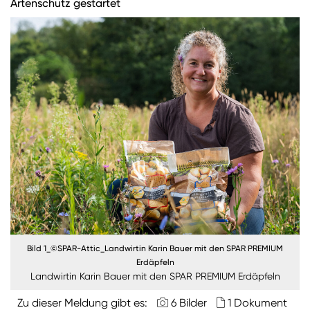
Nachhaltigkeit
Artenschutz gestartet
ANMELDEN
Sie wollen unsere aktuellen Medienmitteilungen
automatisch per E-Mail erhalten? Dann tragen Sie
einfach Ihre Daten in unseren
Presseverteiler
ein
(Bitte beachten Sie, dass der Presseverteiler
ausschließlich für Medienkontakte und nicht für
Privatpersonen gedacht ist)
:
Zum Presseverteiler
Sie wollen Informationen über aktuelle Aktionen,
Produktneuheiten, attraktive Gewinnspiele uvm.
Bild 1_©SPAR-Attic_Landwirtin Karin Bauer mit den SPAR PREMIUM
erhalten? Dann melden Sie sich zum
SPAR
Erdäpfeln
Newsletter
an:
Landwirtin Karin Bauer mit den SPAR PREMIUM Erdäpfeln
Zum SPAR Newsletter
Zu dieser Meldung gibt es:
6 Bilder
1 Dokument