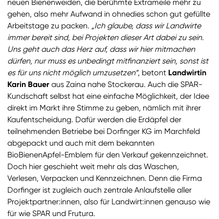
neuen Bienenweiden, die berühmte Extrameile mehr zu
gehen, also mehr Aufwand in ohnedies schon gut gefüllte
Arbeitstage zu packen.
„Ich glaube, dass wir Landwirte
immer bereit sind, bei Projekten dieser Art dabei zu sein.
Uns geht auch das Herz auf, dass wir hier mitmachen
dürfen, nur muss es unbedingt mitfinanziert sein, sonst ist
es für uns nicht möglich umzusetzen“
, betont
Landwirtin
Karin Bauer
aus Zaina nahe Stockerau. Auch die SPAR-
Kundschaft selbst hat eine einfache Möglichkeit, der Idee
direkt im Markt ihre Stimme zu geben, nämlich mit ihrer
Kaufentscheidung. Dafür werden die Erdäpfel der
teilnehmenden Betriebe bei Dorfinger KG im Marchfeld
abgepackt und auch mit dem bekannten
BioBienenApfel-Emblem für den Verkauf gekennzeichnet.
Doch hier geschieht weit mehr als das Waschen,
Verlesen, Verpacken und Kennzeichnen. Denn die Firma
Dorfinger ist zugleich auch zentrale Anlaufstelle aller
Projektpartner:innen, also für Landwirt:innen genauso wie
für wie SPAR und Frutura.