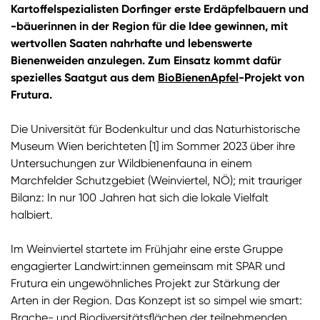
Kartoffelspezialisten Dorfinger erste Erdäpfelbauern und
-bäuerinnen in der Region für die Idee gewinnen, mit
wertvollen Saaten nahrhafte und lebenswerte
Bienenweiden anzulegen. Zum Einsatz kommt dafür
spezielles Saatgut aus dem
BioBienenApfel
-Projekt von
Frutura.
Die Universität für Bodenkultur und das Naturhistorische
Museum Wien berichteten
[1]
im Sommer 2023 über ihre
Untersuchungen zur Wildbienenfauna in einem
Marchfelder Schutzgebiet (Weinviertel, NÖ); mit trauriger
Bilanz: In nur 100 Jahren hat sich die lokale Vielfalt
halbiert.
Im Weinviertel startete im Frühjahr eine erste Gruppe
engagierter Landwirt:innen gemeinsam mit SPAR und
Frutura ein ungewöhnliches Projekt zur Stärkung der
Arten in der Region. Das Konzept ist so simpel wie smart:
Brache- und Biodiversitätsflächen der teilnehmenden