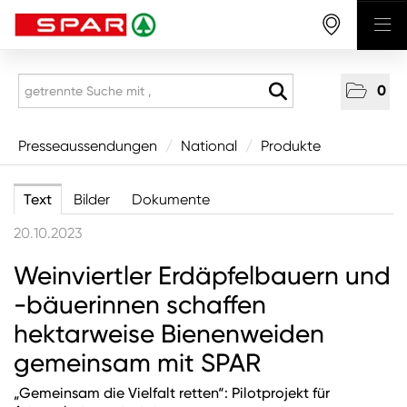
0
Presseaussendungen
Presseaussendungen
/
National
/
Produkte
National
Text
Bilder
Dokumente
Wirtschaft
20.10.2023
Produkte
Weinviertler Erdäpfelbauern und
Mitarbeitende & Karriere
-bäuerinnen schaffen
CSR/Soziales
hektarweise Bienenweiden
Aus den Regionen
gemeinsam mit SPAR
Unternehmen
„Gemeinsam die Vielfalt retten“: Pilotprojekt für