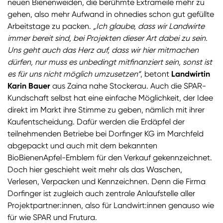
neuen Bienenweiden, die berühmte Extrameile mehr zu
gehen, also mehr Aufwand in ohnedies schon gut gefüllte
Arbeitstage zu packen.
„Ich glaube, dass wir Landwirte
immer bereit sind, bei Projekten dieser Art dabei zu sein.
Uns geht auch das Herz auf, dass wir hier mitmachen
dürfen, nur muss es unbedingt mitfinanziert sein, sonst ist
es für uns nicht möglich umzusetzen“
, betont
Landwirtin
Karin Bauer
aus Zaina nahe Stockerau. Auch die SPAR-
Kundschaft selbst hat eine einfache Möglichkeit, der Idee
direkt im Markt ihre Stimme zu geben, nämlich mit ihrer
Kaufentscheidung. Dafür werden die Erdäpfel der
teilnehmenden Betriebe bei Dorfinger KG im Marchfeld
abgepackt und auch mit dem bekannten
BioBienenApfel-Emblem für den Verkauf gekennzeichnet.
Doch hier geschieht weit mehr als das Waschen,
Verlesen, Verpacken und Kennzeichnen. Denn die Firma
Dorfinger ist zugleich auch zentrale Anlaufstelle aller
Projektpartner:innen, also für Landwirt:innen genauso wie
für wie SPAR und Frutura.