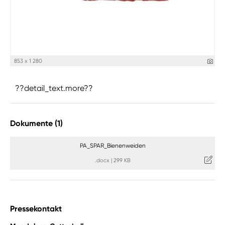
853 x 1 280
??detail_text.more??
Dokumente (1)
PA_SPAR_Bienenweiden
.docx
|
299 KB
Pressekontakt