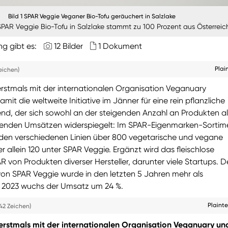
Bild 1 SPAR Veggie Veganer Bio-Tofu geräuchert in Salzlake
PAR Veggie Bio-Tofu in Salzlake stammt zu 100 Prozent aus Österreic
ng gibt es:
12 Bilder
1 Dokument
Plai
eichen)
erstmals mit der internationalen Organisation Veganuary
mit die weltweite Initiative im Jänner für eine rein pflanzliche
end, der sich sowohl an der steigenden Anzahl an Produkten al
genden Umsätzen widerspiegelt: Im SPAR-Eigenmarken-Sortim
r den verschiedenen Linien über 800 vegetarische und vegane
r allein 120 unter SPAR Veggie. Ergänzt wird das fleischlose
R von Produkten diverser Hersteller, darunter viele Startups. D
on SPAR Veggie wurde in den letzten 5 Jahren mehr als
in 2023 wuchs der Umsatz um 24 %.
Plaint
42 Zeichen)
erstmals mit der internationalen Organisation Veganuary un