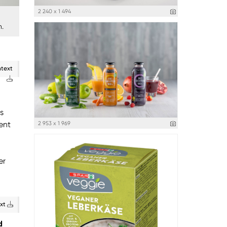
2 240 x 1 494
h.
ntext
s
ent
2 953 x 1 969
er
ext
d