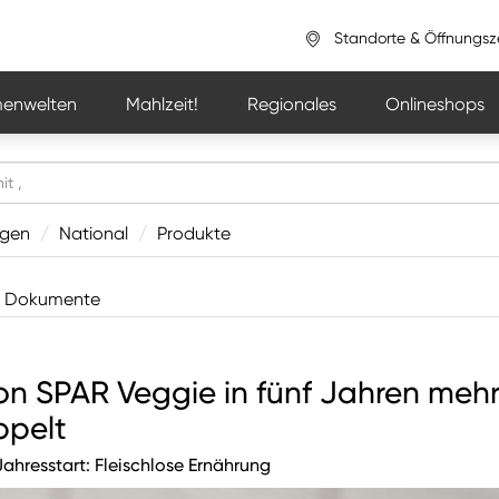
Standorte & Öffnungsz
enwelten
Mahlzeit!
Regionales
Onlineshops
ngen
/
National
/
Produkte
Dokumente
n SPAR Veggie in fünf Jahren meh
ppelt
hresstart: Fleischlose Ernährung