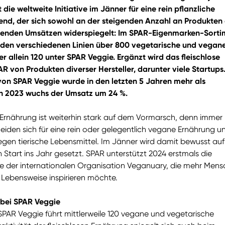
 die weltweite Initiative im Jänner für eine rein pflanzliche
rend, der sich sowohl an der steigenden Anzahl an Produkten 
igenden Umsätzen widerspiegelt: Im SPAR-Eigenmarken-Sorti
r den verschiedenen Linien über 800 vegetarische und vegan
r allein 120 unter SPAR Veggie. Ergänzt wird das fleischlose
R von Produkten diverser Hersteller, darunter viele Startups
on SPAR Veggie wurde in den letzten 5 Jahren mehr als
in 2023 wuchs der Umsatz um 24 %.
 Ernährung ist weiterhin stark auf dem Vormarsch, denn immer
iden sich für eine rein oder gelegentlich vegane Ernährung u
gen tierische Lebensmittel. Im Jänner wird damit bewusst auf
n Start ins Jahr gesetzt. SPAR unterstützt 2024 erstmals die
ive der internationalen Organisation Veganuary, die mehr Men
 Lebensweise inspirieren möchte.
bei SPAR Veggie
PAR Veggie führt mittlerweile 120 vegane und vegetarische