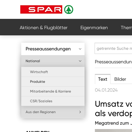
Aktionen & Flugblätter
Eigenmarken
Them
Presseaussendungen
National
Presseaussendu
Wirtschaft
Text
Bilder
Produkte
04.01.2024
Mitarbeitende & Karriere
CSR/Soziales
Umsatz vo
als verdo
Aus den Regionen
Megatrend zum Ja