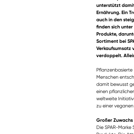
unterstützt damit
Ernährung. Ein T
auch in den ste
finden sich unte
Produkte, darunte
Sortiment bei SPA
Verkaufsumsatz v
verdoppelt. Alle
Pflanzenbasierte
Menschen entsche
damit bewusst ge
einen pflanzliche
weltweite Initiat
zu einer veganen
Großer Zuwachs 
Die SPAR-Marke S