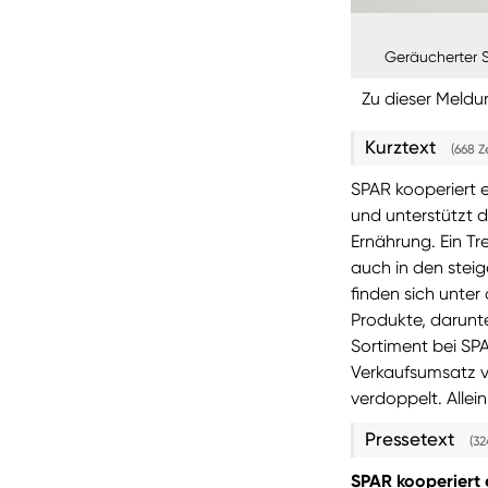
Geräucherter S
Zu dieser Meldu
Kurztext
(668 Z
SPAR kooperiert 
und unterstützt da
Ernährung. Ein Tr
auch in den stei
finden sich unte
Produkte, darunte
Sortiment bei SPA
Verkaufsumsatz v
verdoppelt. Alle
Pressetext
(32
SPAR kooperiert 