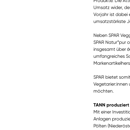
Produkte. Die Att
Umsatz wider, der
Vorjahr ist dabei
umsatzstärkste Ja
Neben SPAR Veggi
SPAR Natur*pur od
insgesamt über 6
umfangreiches So
Markenartikelherst
SPAR bietet somi
Vegetarier:innen 
möchten.
TANN produziert 
Mit einer Investi
Anlagen produzie
Pölten (Niederöst