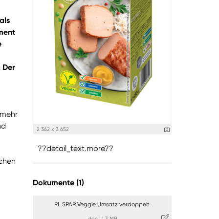
als
ment
e
. Der
 mehr
nd
2 362 x 3 652
??detail_text.more??
schen
Dokumente (1)
PI_SPAR Veggie Umsatz verdoppelt
.doc
|
1,3 MB