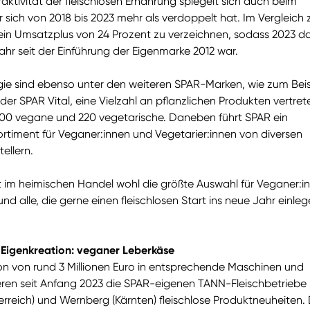
raktivität der fleischlosen Ernährung spiegelt sich auch beim
 sich von 2018 bis 2023 mehr als verdoppelt hat. Im Vergleich
 ein Umsatzplus von 24 Prozent zu verzeichnen, sodass 2023 d
hr seit der Einführung der Eigenmarke 2012 war.
e sind ebenso unter den weiteren SPAR-Marken, wie zum Beis
er SPAR Vital, eine Vielzahl an pflanzlichen Produkten vertret
00 vegane und 220 vegetarische. Daneben führt SPAR ein
rtiment für Veganer:innen und Vegetarier:innen von diversen
ellern.
t im heimischen Handel wohl die größte Auswahl für Veganer:i
und alle, die gerne einen fleischlosen Start ins neue Jahr einle
Eigenkreation: veganer Leberkäse
tion von rund 3 Millionen Euro in entsprechende Maschinen und
ren seit Anfang 2023 die SPAR-eigenen TANN-Fleischbetriebe i
erreich) und Wernberg (Kärnten) fleischlose Produktneuheiten. 