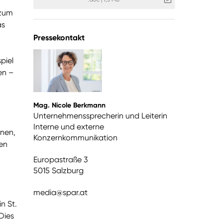
 zum
as
Pressekontakt
piel
en –
Mag. Nicole Berkmann
Unternehmenssprecherin und Leiterin
Interne und externe
nnen,
Konzernkommunikation
gen
Europastraße 3
5015 Salzburg
media@spar.at
n St.
Dies