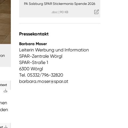
PA Salzburg SPAR Stickermania Spende 2026
.doc
|
90 KB
Pressekontakt
Barbara Moser
Leiterin Werbung und Information
von
SPAR-Zentrale Wörgl
SPAR-Straße 1
6300 Wörgl
Tel. 05332/796-32820
barbara.moser@spar.at
ntext
mmen
 den
ext