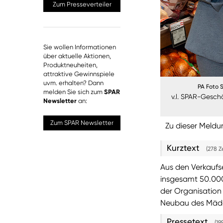
Zum Presseverteiler
Sie wollen Informationen
über aktuelle Aktionen,
Produktneuheiten,
attraktive Gewinnspiele
uvm. erhalten? Dann
PA Foto 
melden Sie sich zum
SPAR
v.l. SPAR-Gesch
Newsletter
an:
Zum SPAR Newsletter
Zu dieser Meldu
Kurztext
(278 Z
Aus den Verkaufs
insgesamt 50.000
der Organisation 
Neubau des Mädch
Pressetext
(19