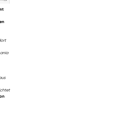
mt
den
dort
mania
aus
ichtet
von