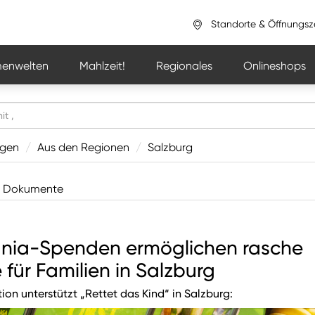
Standorte & Öffnungsz
enwelten
Mahlzeit!
Regionales
Onlineshops
ngen
/
Aus den Regionen
/
Salzburg
Dokumente
ania-Spenden ermöglichen rasche
e für Familien in Salzburg
n unterstützt „Rettet das Kind“ in Salzburg: