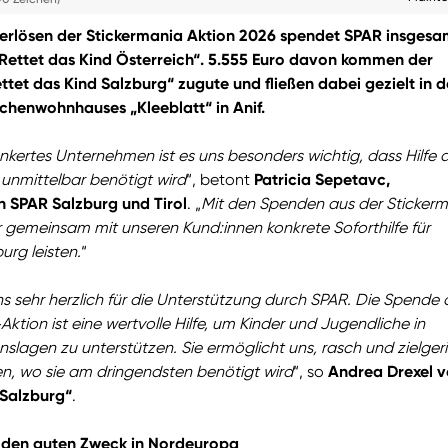
erlösen der Stickermania Aktion 2026 spendet SPAR insgesa
Rettet das Kind Österreich“. 5.555 Euro davon kommen der
ttet das Kind Salzburg“ zugute und fließen dabei gezielt in 
henwohnhauses „Kleeblatt“ in Anif.
ankertes Unternehmen ist es uns besonders wichtig, dass Hilfe 
unmittelbar benötigt wird
“, betont
Patricia Sepetavc,
n SPAR Salzburg und Tirol
. „
Mit den Spenden aus der Sticker
r gemeinsam mit unseren Kund:innen konkrete Soforthilfe für
rg leisten.
“
 sehr herzlich für die Unterstützung durch SPAR. Die Spende 
Aktion ist eine wertvolle Hilfe, um Kinder und Jugendliche in
slagen zu unterstützen. Sie ermöglicht uns, rasch und zielger
sten, wo sie am dringendsten benötigt wird
“, so
Andrea Drexel 
 Salzburg“
.
r den guten Zweck in Nordeuropa