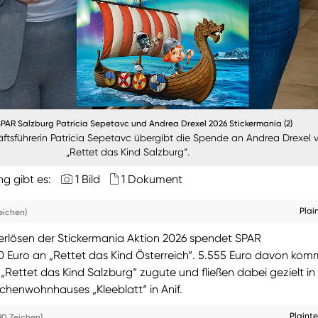
SPAR Salzburg Patricia Sepetavc und Andrea Drexel 2026 Stickermania (2)
äftsführerin Patricia Sepetavc übergibt die Spende an Andrea Drexel 
„Rettet das Kind Salzburg“.
ng gibt es:
1 Bild
1 Dokument
Plai
eichen)
erlösen der Stickermania Aktion 2026 spendet SPAR
 Euro an „Rettet das Kind Österreich“. 5.555 Euro davon ko
„Rettet das Kind Salzburg“ zugute und fließen dabei gezielt in
enwohnhauses „Kleeblatt“ in Anif.
Plaint
90 Zeichen)