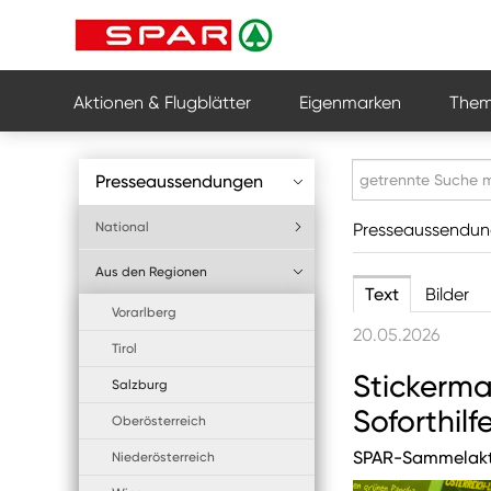
Aktionen & Flugblätter
Eigenmarken
Them
Presseaussendungen
National
Presseaussendu
Aus den Regionen
Text
Bilder
Vorarlberg
20.05.2026
Tirol
Stickerm
Salzburg
Soforthilf
Oberösterreich
SPAR-Sammelaktio
Niederösterreich