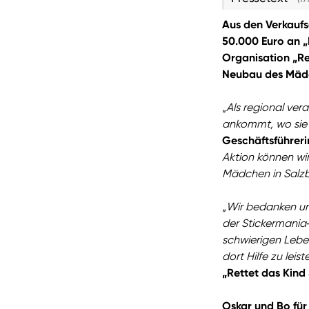
Aus den Verkaufs
50.000 Euro an „
Organisation „Re
Neubau des Mädc
„
Als regional ver
ankommt, wo sie 
Geschäftsführeri
Aktion können wi
Mädchen in Salzbu
„
Wir bedanken uns
der Stickermania‑
schwierigen Leben
dort Hilfe zu lei
„Rettet das Kind
Oskar und Bo fü