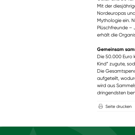
Mit der diesjähr
Nordeuropas und 
Mythologie ein. N
Plüschfreunde – Ja
erhält die Organi
Gemeinsam samme
Die 50.000 Euro 
Kind“ zugute, so
Die Gesamtspend
aufgeteilt, wodur
wird aus Sammels
dringendsten ben
Seite drucken