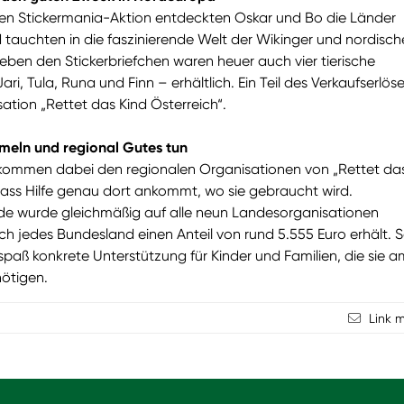
igen Stickermania-Aktion entdeckten Oskar und Bo die Länder
tauchten in die faszinierende Welt der Wikinger und nordisch
eben den Stickerbriefchen waren heuer auch vier tierische
ri, Tula, Runa und Finn – erhältlich. Ein Teil des Verkaufserlös
sation „Rettet das Kind Österreich“.
ln und regional Gutes tun
kommen dabei den regionalen Organisationen von „Rettet da
dass Hilfe genau dort ankommt, wo sie gebraucht wird.
e wurde gleichmäßig auf alle neun Landesorganisationen
ch jedes Bundesland einen Anteil von rund 5.555 Euro erhält. 
paß konkrete Unterstützung für Kinder und Familien, die sie a
ötigen.
Link 