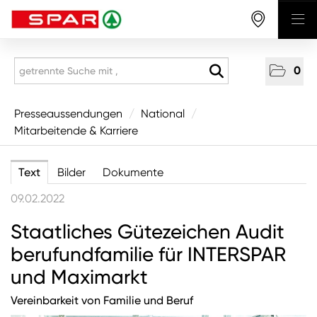
0
Presseaussendungen
Presseaussendungen
/
National
/
Mitarbeitende & Karriere
National
Wirtschaft
Text
Bilder
Dokumente
Produkte
09.02.2022
Mitarbeitende & Karriere
Staatliches Gütezeichen Audit
CSR/Soziales
berufundfamilie für INTERSPAR
Aus den Regionen
und Maximarkt
Unternehmen
Vereinbarkeit von Familie und Beruf