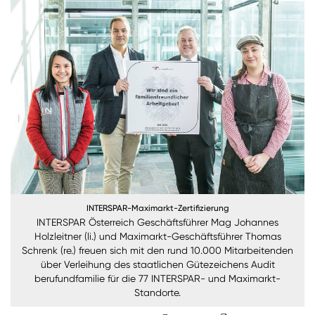
Nachhaltigkeit
ANMELDEN
Sie wollen unsere aktuellen Medienmitteilungen
automatisch per E-Mail erhalten? Dann tragen Sie
einfach Ihre Daten in unseren
Presseverteiler
ein
(Bitte beachten Sie, dass der Presseverteiler
ausschließlich für Medienkontakte und nicht für
Privatpersonen gedacht ist)
:
Zum Presseverteiler
INTERSPAR-Maximarkt-Zertifizierung
INTERSPAR Österreich Geschäftsführer Mag Johannes
Sie wollen Informationen über aktuelle Aktionen,
Holzleitner (li.) und Maximarkt-Geschäftsführer Thomas
Produktneuheiten, attraktive Gewinnspiele uvm.
Schrenk (re.) freuen sich mit den rund 10.000 Mitarbeitenden
erhalten? Dann melden Sie sich zum
SPAR
über Verleihung des staatlichen Gütezeichens Audit
Newsletter
an:
berufundfamilie für die 77 INTERSPAR- und Maximarkt-
Standorte.
Zum SPAR Newsletter