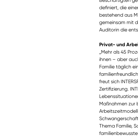
Beschäftigten ge
definiert, die ei
bestehend aus Mi
gemeinsam mit d
Auditorin die e
Privat- und Arbe
„Mehr als 45 Proz
ihnen – aber auch 
Familie täglich ei
familienfreundli
freut sich INTER
Zertifizierung. I
Lebenssituatione
Maßnahmen zur bes
Arbeitszeitmodel
Schwangerschaft 
Thema Familie, Sc
familienbewusst