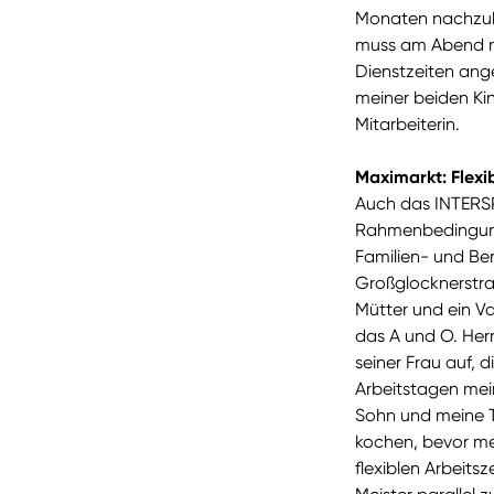
Monaten nachzuho
muss am Abend na
Dienstzeiten ange
meiner beiden Kin
Mitarbeiterin.
Maximarkt: Flexi
Auch das INTERSP
Rahmenbedingung
Familien- und Ber
Großglocknerstraß
Mütter und ein Va
das A und O. Her
seiner Frau auf, 
Arbeitstagen mein
Sohn und meine 
kochen, bevor me
flexiblen Arbeits