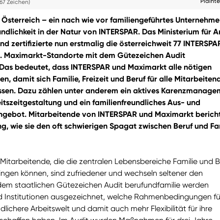
Plaint
67 Zeichen)
R Österreich – ein nach wie vor familiengeführtes Unternehme
undlichkeit in der Natur von INTERSPAR. Das Ministerium für Ar
nd zertifizierte nun erstmalig die österreichweit 77 INTERSPA
l. Maximarkt-Standorte mit dem Gütezeichen Audit
 Das bedeutet, dass INTERSPAR und Maximarkt alle nötigen
, damit sich Familie, Freizeit und Beruf für alle Mitarbeiten
assen. Dazu zählen unter anderem ein aktives Karenzmanage
eitszeitgestaltung und ein familienfreundliches Aus- und
ngebot. Mitarbeitende von INTERSPAR und Maximarkt bericht
g, wie sie den oft schwierigen Spagat zwischen Beruf und Fa
Mitarbeitende, die die zentralen Lebensbereiche Familie und B
ringen können, sind zufriedener und wechseln seltener den
 dem staatlichen Gütezeichen Audit berufundfamilie werden
 Institutionen ausgezeichnet, welche Rahmenbedingungen fü
dlichere Arbeitswelt und damit auch mehr Flexibilität für ihre