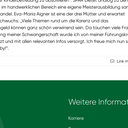
zur Kinderbetreuung zu absolvieren“. SPAR bietet analog zu den
 im handwerklichen Bereich eine eigene Meisterausbildung sa
andel. Eva-Maria Aigner ist eine der drei Mütter und erwartet
achwuchs: „Viele Themen rund um die Karenz und das
geld können ganz schön verwirrend sein. Da tauchen viele Fr
ung meiner Schwangerschaft wurde ich von meiner Führungskr
zt und mit allen relevanten Infos versorgt. Ich freue mich nun
by!“.
Link 
Weitere Informa
Karriere