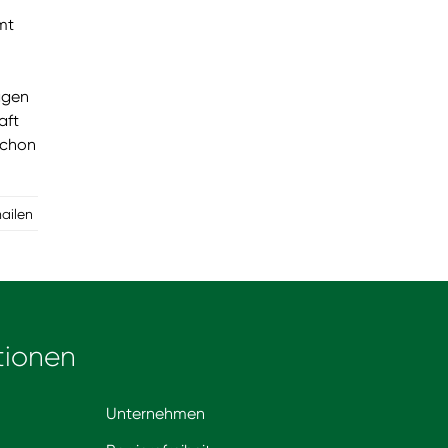
mt
agen
aft
 schon
mailen
tionen
Unternehmen