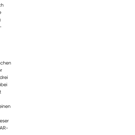
ch
e
g
-
schen
r
drei
abei
t
einen
eser
PAR-