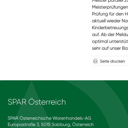
Meister parallel 
Meisterprüfungen
Prüfung für den H
aktuell wieder N
Kinderbetreuungs
auf. Ab der Meld
optimal unterstüt
sehr auf unser Ba
Seite drucken
SPAR Österreich
SPAR Österreichische Warenhandels-AG
Europastraße 3, 5015 Salzburg, Österreich