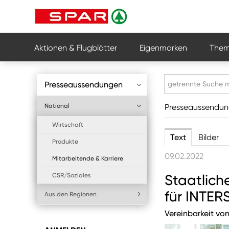
Aktionen & Flugblätter
Eigenmarken
Them
Presseaussendungen
National
Presseaussendu
Wirtschaft
Text
Bilder
Produkte
09.02.2022
Mitarbeitende & Karriere
CSR/Soziales
Staatlich
für INTE
Aus den Regionen
Vereinbarkeit von