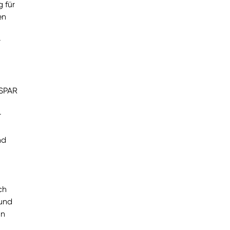
 für
en
r
RSPAR
r
nd
ch
 und
nn