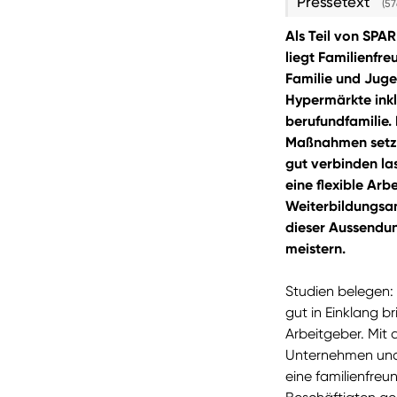
Pressetext
(57
Als Teil von SPA
liegt Familienfre
Familie und Juge
Hypermärkte ink
berufundfamilie.
Maßnahmen setzen
gut verbinden l
eine flexible Arb
Weiterbildungsa
dieser Aussendun
meistern.
Studien belegen: 
gut in Einklang b
Arbeitgeber. Mit
Unternehmen und
eine familienfreun