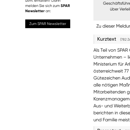
uvm. erhalten? Dann
Geschäftsführe
melden Sie sich zum
SPAR
über Verle
Newsletter
an:
Zum SPAR Newsletter
Zu dieser Meldu
Kurztext
(782 Z
Als Teil von SPAR
Unternehmen – lie
Ministerium für Ar
österreichweit 7
Gütezeichen Audi
alle nötigen Maßn
Mitarbeitenden g
Karenzmanagement,
Aus- und Weiter
berichten in dies
und Familie meist