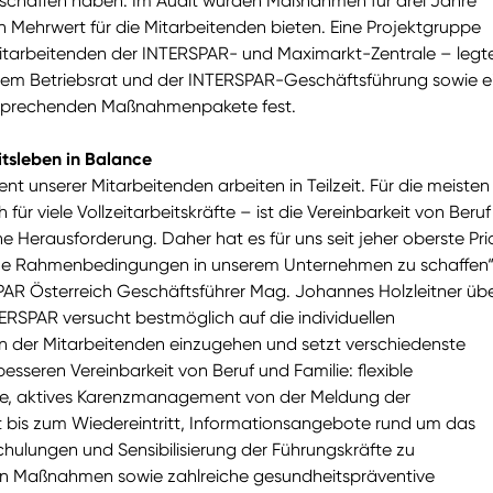
schaffen haben. Im Audit wurden Maßnahmen für drei Jahre
nen Mehrwert für die Mitarbeitenden bieten. Eine Projektgruppe
tarbeitenden der INTERSPAR- und Maximarkt-Zentrale – legt
em Betriebsrat und der INTERSPAR-Geschäftsführung sowie e
ntsprechenden Maßnahmenpakete fest.
itsleben in Balance
ent unserer Mitarbeitenden arbeiten in Teilzeit. Für die meisten
für viele Vollzeitarbeitskräfte – ist die Vereinbarkeit von Beru
ne Herausforderung. Daher hat es für uns seit jeher oberste Prio
che Rahmenbedingungen in unserem Unternehmen zu schaffen“
SPAR Österreich Geschäftsführer Mag. Johannes Holzleitner übe
NTERSPAR versucht bestmöglich auf die individuellen
n der Mitarbeitenden einzugehen und setzt verschiedenste
seren Vereinbarkeit von Beruf und Familie: flexible
le, aktives Karenzmanagement von der Meldung der
bis zum Wiedereintritt, Informationsangebote rund um das
hulungen und Sensibilisierung der Führungskräfte zu
en Maßnahmen sowie zahlreiche gesundheitspräventive