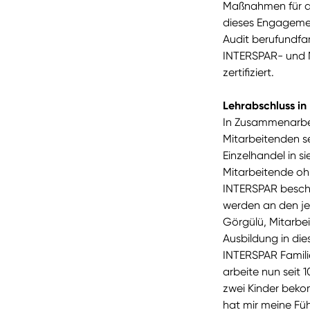
Maßnahmen für die
dieses Engagemen
Audit berufundfam
INTERSPAR- und M
zertifiziert.
Lehrabschluss in
In Zusammenarbei
Mitarbeitenden s
Einzelhandel in 
Mitarbeitende ohn
INTERSPAR beschäf
werden an den je
Görgülü, Mitarbe
Ausbildung in die
INTERSPAR Familie
arbeite nun seit 
zwei Kinder bekom
hat mir meine Fü