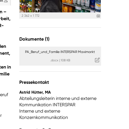
ext
n –
2 362 x 1 772
beit,
R-
Dokumente (1)
den
PA_Beruf_und_Familie INTERSPAR Maximarkt
ment,
.docx
|
108 KB
en in
milie
Pressekontakt
Astrid Hütter, MA
eruf
Abteilungsleiterin interne und externe
Kommunikation INTERSPAR
Interne und externe
r
Konzernkommunikation