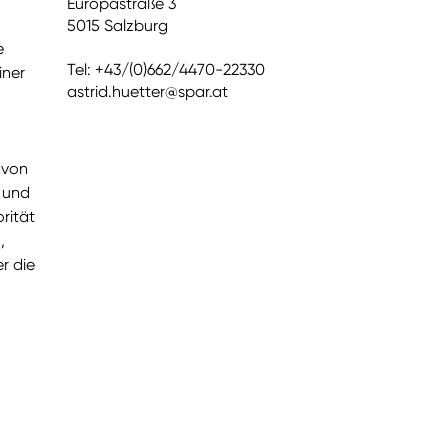
Europastraße 3
5015 Salzburg
e
Tel: +43/(0)662/4470-22330
iner
astrid.huetter@spar.at
 von
f und
rität
,
r die