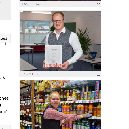
n
3 543 x 2 363
ntext
1 772 x 1 314
arkt
iches
t
eruf