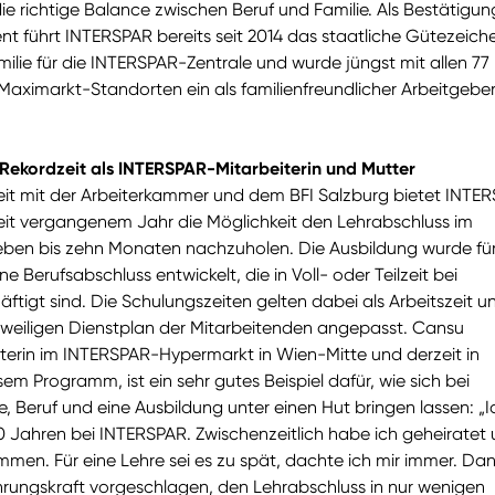
 richtige Balance zwischen Beruf und Familie. Als Bestätigung
t führt INTERSPAR bereits seit 2014 das staatliche Gütezeich
ilie für die INTERSPAR-Zentrale und wurde jüngst mit allen 77
aximarkt-Standorten ein als familienfreundlicher Arbeitgebe
 Rekordzeit als INTERSPAR-Mitarbeiterin und Mutter
t mit der Arbeiterkammer und dem BFI Salzburg bietet INTE
eit vergangenem Jahr die Möglichkeit den Lehrabschluss im
sieben bis zehn Monaten nachzuholen. Die Ausbildung wurde fü
e Berufsabschluss entwickelt, die in Voll- oder Teilzeit bei
tigt sind. Die Schulungszeiten gelten dabei als Arbeitszeit u
weiligen Dienstplan der Mitarbeitenden angepasst. Cansu
iterin im INTERSPAR-Hypermarkt in Wien-Mitte und derzeit in
sem Programm, ist ein sehr gutes Beispiel dafür, wie sich bei
, Beruf und eine Ausbildung unter einen Hut bringen lassen: „I
10 Jahren bei INTERSPAR. Zwischenzeitlich habe ich geheiratet
men. Für eine Lehre sei es zu spät, dachte ich mir immer. Da
hrungskraft vorgeschlagen, den Lehrabschluss in nur wenigen