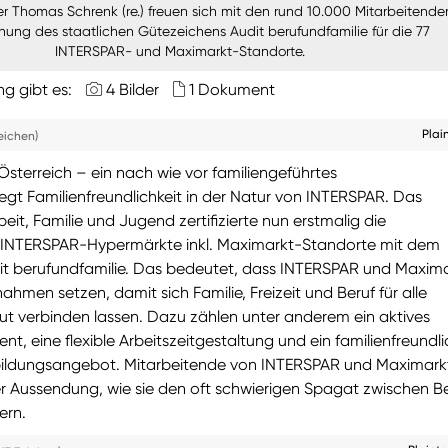
r Thomas Schrenk (re.) freuen sich mit den rund 10.000 Mitarbeitende
ihung des staatlichen Gütezeichens Audit berufundfamilie für die 77
INTERSPAR- und Maximarkt-Standorte.
ng gibt es:
4 Bilder
1 Dokument
Plai
eichen)
 Österreich – ein nach wie vor familiengeführtes
gt Familienfreundlichkeit in der Natur von INTERSPAR. Das
beit, Familie und Jugend zertifizierte nun erstmalig die
7 INTERSPAR-Hypermärkte inkl. Maximarkt-Standorte mit dem
t berufundfamilie. Das bedeutet, dass INTERSPAR und Maxim
ahmen setzen, damit sich Familie, Freizeit und Beruf für alle
ut verbinden lassen. Dazu zählen unter anderem ein aktives
 eine flexible Arbeitszeitgestaltung und ein familienfreundl
bildungsangebot. Mitarbeitende von INTERSPAR und Maximark
er Aussendung, wie sie den oft schwierigen Spagat zwischen B
ern.