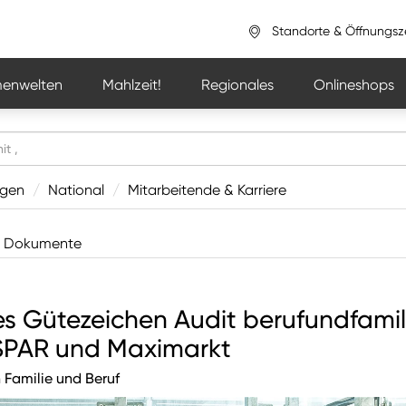
Standorte & Öffnungsz
enwelten
Mahlzeit!
Regionales
Onlineshops
ngen
/
National
/
Mitarbeitende & Karriere
Dokumente
es Gütezeichen Audit berufundfamil
RSPAR und Maximarkt
 Familie und Beruf