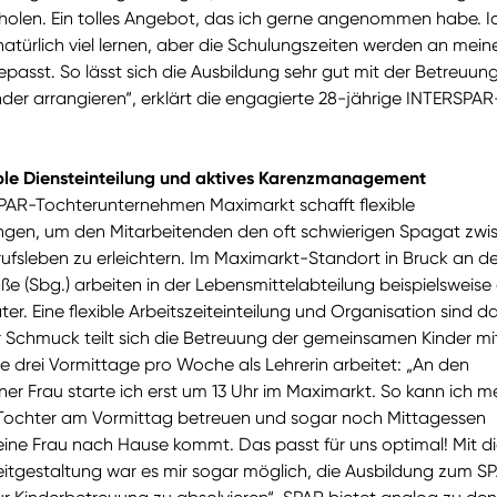
len. Ein tolles Angebot, das ich gerne angenommen habe. I
türlich viel lernen, aber die Schulungszeiten werden an mein
passt. So lässt sich die Ausbildung sehr gut mit der Betreuun
der arrangieren“, erklärt die engagierte 28-jährige INTERSPAR
ble Diensteinteilung und aktives Karenzmanagement
AR-Tochterunternehmen Maximarkt schafft flexible
en, um den Mitarbeitenden den oft schwierigen Spagat zwi
ufsleben zu erleichtern. Im Maximarkt-Standort in Bruck an de
e (Sbg.) arbeiten in der Lebensmittelabteilung beispielsweise 
ter. Eine flexible Arbeitszeiteinteilung und Organisation sind d
r Schmuck teilt sich die Betreuung der gemeinsamen Kinder mi
die drei Vormittage pro Woche als Lehrerin arbeitet: „An den
er Frau starte ich erst um 13 Uhr im Maximarkt. So kann ich m
Tochter am Vormittag betreuen und sogar noch Mittagessen
ine Frau nach Hause kommt. Das passt für uns optimal! Mit di
zeitgestaltung war es mir sogar möglich, die Ausbildung zum S