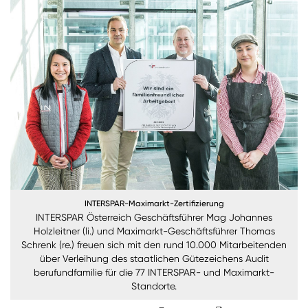
Nachhaltigkeit
ANMELDEN
Sie wollen unsere aktuellen Medienmitteilungen
automatisch per E-Mail erhalten? Dann tragen Sie
einfach Ihre Daten in unseren
Presseverteiler
ein
(Bitte beachten Sie, dass der Presseverteiler
ausschließlich für Medienkontakte und nicht für
Privatpersonen gedacht ist)
:
Zum Presseverteiler
INTERSPAR-Maximarkt-Zertifizierung
INTERSPAR Österreich Geschäftsführer Mag Johannes
Sie wollen Informationen über aktuelle Aktionen,
Holzleitner (li.) und Maximarkt-Geschäftsführer Thomas
Produktneuheiten, attraktive Gewinnspiele uvm.
Schrenk (re.) freuen sich mit den rund 10.000 Mitarbeitenden
erhalten? Dann melden Sie sich zum
SPAR
über Verleihung des staatlichen Gütezeichens Audit
Newsletter
an:
berufundfamilie für die 77 INTERSPAR- und Maximarkt-
Standorte.
Zum SPAR Newsletter