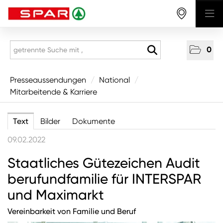
0
Presseaussendungen
Presseaussendungen
/
National
/
Mitarbeitende & Karriere
National
Wirtschaft
Text
Bilder
Dokumente
Produkte
09.02.2022
Mitarbeitende & Karriere
Staatliches Gütezeichen Audit
CSR/Soziales
berufundfamilie für INTERSPAR
Aus den Regionen
und Maximarkt
Unternehmen
Vereinbarkeit von Familie und Beruf