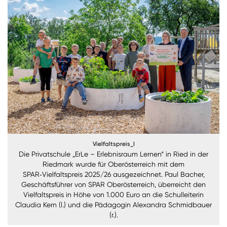
Burgenland
Steiermark
Kärnten
Unternehmen
Nachhaltigkeit
ANMELDEN
Sie wollen unsere aktuellen Medienmitteilungen
Vielfaltspreis_I
automatisch per E-Mail erhalten? Dann tragen Sie
Die Privatschule „ErLe – Erlebnisraum Lernen“ in Ried in der
einfach Ihre Daten in unseren
Presseverteiler
ein
Riedmark wurde für Oberösterreich mit dem
(Bitte beachten Sie, dass der Presseverteiler
SPAR‑Vielfaltspreis 2025/26 ausgezeichnet. Paul Bacher,
ausschließlich für Medienkontakte und nicht für
Geschäftsführer von SPAR Oberösterreich, überreicht den
Privatpersonen gedacht ist)
:
Vielfaltspreis in Höhe von 1.000 Euro an die Schulleiterin
Claudia Kern (l.) und die Pädagogin Alexandra Schmidbauer
Zum Presseverteiler
(r.).