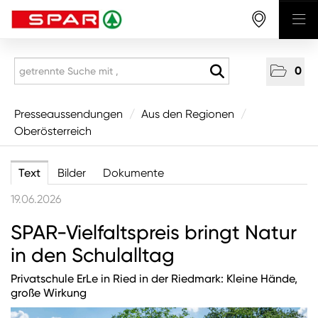
0
Presseaussendungen
Presseaussendungen
/
Aus den Regionen
/
Oberösterreich
National
Aus den Regionen
Text
Bilder
Dokumente
Vorarlberg
19.06.2026
Tirol
SPAR-Vielfaltspreis bringt Natur
Salzburg
in den Schulalltag
Oberösterreich
Privatschule ErLe in Ried in der Riedmark: Kleine Hände,
Niederösterreich
große Wirkung
Wien