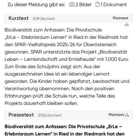
Zu dieser Meldung gibt es:
2 Bilder
1 Dokument
Sie wollen Informationen über aktuelle Aktionen,
Kurztext
Plaintext
Produktneuheiten, attraktive Gewinnspiele uvm.
(539 Zeichen)
erhalten? Dann melden Sie sich zum
SPAR
Biodiversität zum Anfassen: Die Privatschule
Newsletter
an:
„ErLe – Erlebnisraum Lernen“ in Ried in der Riedmark hat
den SPAR-Vielfaltspreis 2025/26 für Oberösterreich
Zum SPAR Newsletter
gewonnen. SPAR unterstützte das Projekt „Biodiversität
Leben – Lernlandschaft und Erntefreude“ mit 1.000 Euro.
Zum Ende des Schuljahrs zeigt sich: Aus der
ausgezeichneten Idee ist ein lebendiger Lernort
geworden. Die Kinder haben gepflanzt, beobachtet und
Verantwortung übernommen. Nach den positiven
Erfahrungen prüft die Schule nun, welche Teile des
Projekts dauerhaft bleiben sollen.
Pressetext
Plaintext
(2762 Zeichen)
Biodiversität zum Anfassen: Die Privatschule „ErLe –
Erlebnisraum Lernen“ in Ried in der Riedmark hat den