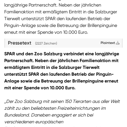
langjährige Partnerschaft. Neben der jährlichen
Sie wollen Informationen über aktuelle Aktionen,
Familienaktion mit ermäßigtem Eintritt in die Salzburger
Produktneuheiten, attraktive Gewinnspiele uvm.
Tierwelt unterstützt SPAR den laufenden Betrieb der
erhalten? Dann melden Sie sich zum
SPAR
Pinguin-Anlage sowie die Betreuung der Brillenpinguine
Newsletter
an:
erneut mit einer Spende von 10.000 Euro.
Zum SPAR Newsletter
Pressetext
Plaintext
(2227 Zeichen)
SPAR und den Zoo Salzburg verbindet eine langjährige
Partnerschaft. Neben der jährlichen Familienaktion mit
ermäßigtem Eintritt in die Salzburger Tierwelt
unterstützt SPAR den laufenden Betrieb der Pinguin-
Anlage sowie die Betreuung der Brillenpinguine erneut
mit einer Spende von 10.000 Euro.
„
Der Zoo Salzburg mit seinen 150 Tierarten aus aller Welt
zählt zu den beliebtesten Freizeiteinrichtungen im
Bundesland. Daneben engagiert er sich bei
verschiedenen europäischen