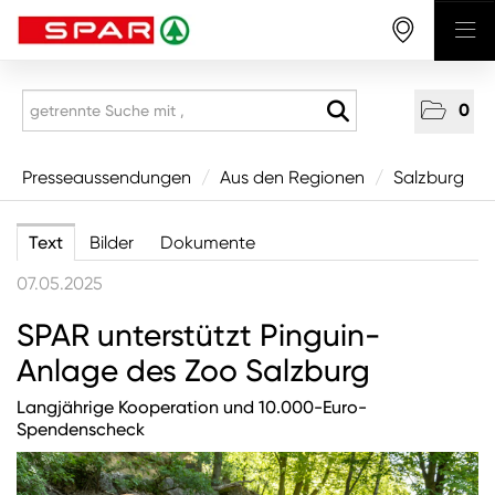
0
Presseaussendungen
Presseaussendungen
/
Aus den Regionen
/
Salzburg
National
Text
Bilder
Dokumente
Aus den Regionen
07.05.2025
Vorarlberg
SPAR unterstützt Pinguin-
Tirol
Anlage des Zoo Salzburg
Salzburg
Langjährige Kooperation und 10.000-Euro-
Oberösterreich
Spendenscheck
Niederösterreich
Wien