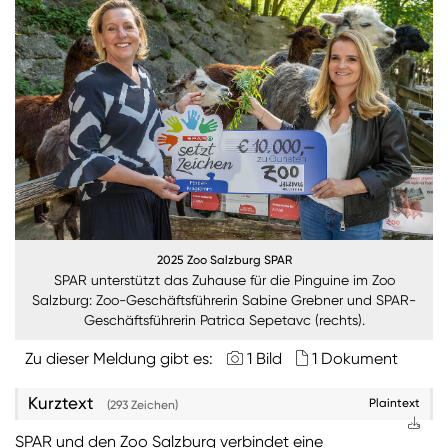
Burgenland
Steiermark
Kärnten
Unternehmen
Nachhaltigkeit
ANMELDEN
2025 Zoo Salzburg SPAR
Sie wollen unsere aktuellen Medienmitteilungen
SPAR unterstützt das Zuhause für die Pinguine im Zoo
automatisch per E-Mail erhalten? Dann tragen Sie
Salzburg: Zoo-Geschäftsführerin Sabine Grebner und SPAR-
einfach Ihre Daten in unseren
Presseverteiler
ein
Geschäftsführerin Patrica Sepetavc (rechts).
(Bitte beachten Sie, dass der Presseverteiler
Zu dieser Meldung gibt es:
1 Bild
1 Dokument
ausschließlich für Medienkontakte und nicht für
Privatpersonen gedacht ist)
:
Kurztext
Plaintext
(293 Zeichen)
Zum Presseverteiler
SPAR und den Zoo Salzburg verbindet eine