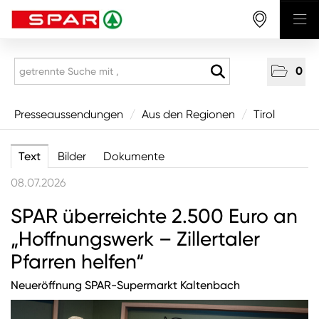
0
Presseaussendungen
Presseaussendungen
/
Aus den Regionen
/
Tirol
National
Text
Bilder
Dokumente
Aus den Regionen
08.07.2026
Vorarlberg
SPAR überreichte 2.500 Euro an
Tirol
„Hoffnungswerk – Zillertaler
Salzburg
Pfarren helfen“
Oberösterreich
Neueröffnung SPAR-Supermarkt Kaltenbach
Niederösterreich
Wien