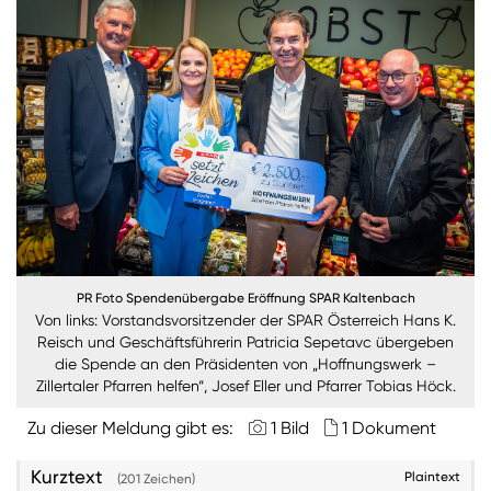
Burgenland
Steiermark
Kärnten
Unternehmen
Nachhaltigkeit
ANMELDEN
Sie wollen unsere aktuellen Medienmitteilungen
PR Foto Spendenübergabe Eröffnung SPAR Kaltenbach
Von links: Vorstandsvorsitzender der SPAR Österreich Hans K.
automatisch per E-Mail erhalten? Dann tragen Sie
Reisch und Geschäftsführerin Patricia Sepetavc übergeben
einfach Ihre Daten in unseren
Presseverteiler
ein
die Spende an den Präsidenten von „Hoffnungswerk –
(Bitte beachten Sie, dass der Presseverteiler
Zillertaler Pfarren helfen“, Josef Eller und Pfarrer Tobias Höck.
ausschließlich für Medienkontakte und nicht für
Privatpersonen gedacht ist)
:
Zu dieser Meldung gibt es:
1 Bild
1 Dokument
Zum Presseverteiler
Kurztext
Plaintext
(201 Zeichen)