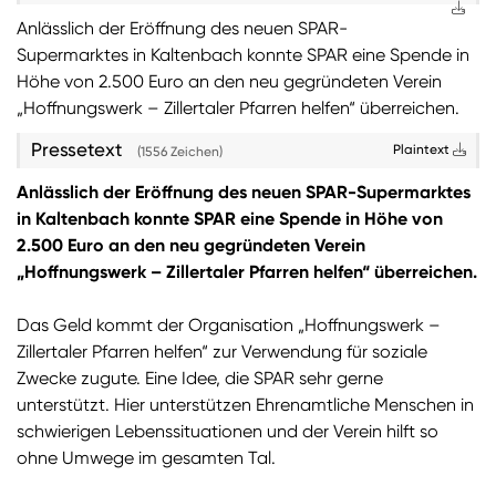
Anlässlich der Eröffnung des neuen SPAR-
Sie wollen Informationen über aktuelle Aktionen,
Supermarktes in Kaltenbach konnte SPAR eine Spende in
Produktneuheiten, attraktive Gewinnspiele uvm.
Höhe von 2.500 Euro an den neu gegründeten Verein
erhalten? Dann melden Sie sich zum
SPAR
„Hoffnungswerk – Zillertaler Pfarren helfen“ überreichen.
Newsletter
an:
Pressetext
Plaintext
(1556 Zeichen)
Zum SPAR Newsletter
Anlässlich der Eröffnung des neuen SPAR-Supermarktes
in Kaltenbach konnte SPAR eine Spende in Höhe von
2.500 Euro an den neu gegründeten Verein
„Hoffnungswerk – Zillertaler Pfarren helfen“ überreichen.
Das Geld kommt der Organisation „Hoffnungswerk –
Zillertaler Pfarren helfen“ zur Verwendung für soziale
Zwecke zugute. Eine Idee, die SPAR sehr gerne
unterstützt. Hier unterstützen Ehrenamtliche Menschen in
schwierigen Lebenssituationen und der Verein hilft so
ohne Umwege im gesamten Tal.