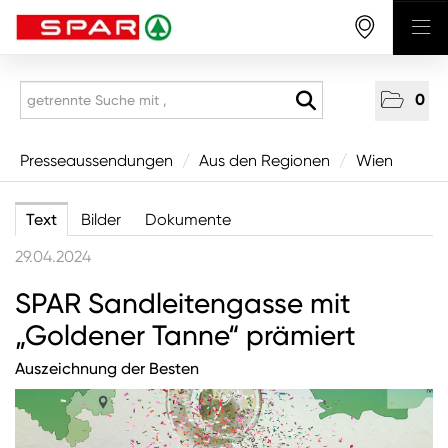
0
Presseaussendungen
Presseaussendungen
/
Aus den Regionen
/
Wien
National
Text
Bilder
Dokumente
Aus den Regionen
29.04.2024
Vorarlberg
SPAR Sandleitengasse mit
Tirol
„Goldener Tanne“ prämiert
Salzburg
Auszeichnung der Besten
Oberösterreich
Niederösterreich
Wien