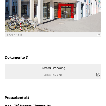
5 702 x 4 833
Dokumente (1)
Presseaussendung
.docx
|
45,6 KB
Pressekontakt
Mag. (FH) Hannes Glavanovits