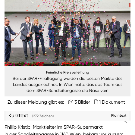
Burgenland
Steiermark
Kärnten
Unternehmen
Nachhaltigkeit
Feierliche Preisverleihung
ANMELDEN
Bei der SPAR-Filialtagung wurden die besten Märkte des
Sie wollen unsere aktuellen Medienmitteilungen
Landes ausgeziechnet. In Wien hatte das das Team aus
automatisch per E-Mail erhalten? Dann tragen Sie
dem SPAR-Sandleitengasse die Nase vorn
einfach Ihre Daten in unseren
Presseverteiler
ein
Zu dieser Meldung gibt es:
3 Bilder
1 Dokument
(Bitte beachten Sie, dass der Presseverteiler
ausschließlich für Medienkontakte und nicht für
Kurztext
Privatpersonen gedacht ist)
:
Plaintext
(272 Zeichen)
Phillip Kristic, Marktleiter im SPAR-Supermarkt
Zum Presseverteiler
in der Sandleitengasse in 1160 Wien, bekam vor kurzem