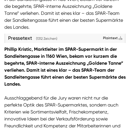
die begehrte, SPAR-interne Auszeichnung „Goldene
Sie wollen Informationen über aktuelle Aktionen,
Tanne“ verliehen. Damit ist eines klar – das SPAR-Team
Produktneuheiten, attraktive Gewinnspiele uvm.
der Sandleitengasse führt einen der besten Supermärkte
erhalten? Dann melden Sie sich zum
SPAR
des Landes.
Newsletter
an:
Pressetext
Plaintext
(1312 Zeichen)
Zum SPAR Newsletter
Phillip Kristic, Marktleiter im SPAR-Supermarkt in der
Sandleitengasse in 1160 Wien, bekam vor kurzem die
begehrte, SPAR-interne Auszeichnung „Goldene Tanne“
verliehen. Damit ist eines klar – das SPAR-Team der
Sandleitengasse führt einen der besten Supermärkte des
Landes.
Ausschlaggebend für die Jury waren nicht nur die
perfekte Optik des SPAR-Supermarktes, sondern auch
Kriterien wie Sortimentsvielfalt, Frischekompetenz,
innovative Ideen bei der Verkaufsförderung sowie
Freundlichkeit und Kompetenz der Mitarbeiterinnen und