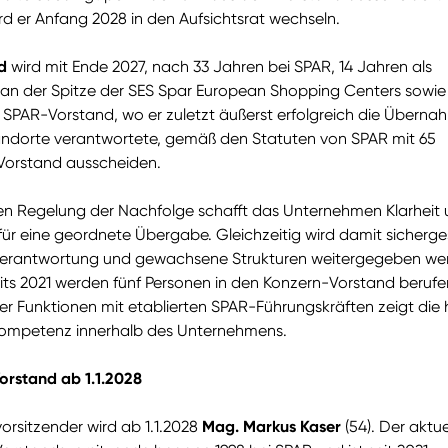
d er Anfang 2028 in den Aufsichtsrat wechseln.
d
wird mit Ende 2027, nach 33 Jahren bei SPAR, 14 Jahren als
n der Spitze der SES Spar European Shopping Centers sowie
 SPAR-Vorstand, wo er zuletzt äußerst erfolgreich die Überna
ndorte verantwortete, gemäß den Statuten von SPAR mit 65
Vorstand ausscheiden.
igen Regelung der Nachfolge schafft das Unternehmen Klarheit
für eine geordnete Übergabe. Gleichzeitig wird damit sicherges
 Verantwortung und gewachsene Strukturen weitergegeben we
its 2021 werden fünf Personen in den Konzern-Vorstand berufe
er Funktionen mit etablierten SPAR-Führungskräften zeigt die
Kompetenz innerhalb des Unternehmens.
orstand ab 1.1.2028
orsitzender wird ab 1.1.2028
Mag. Markus Kaser
(54). Der aktue