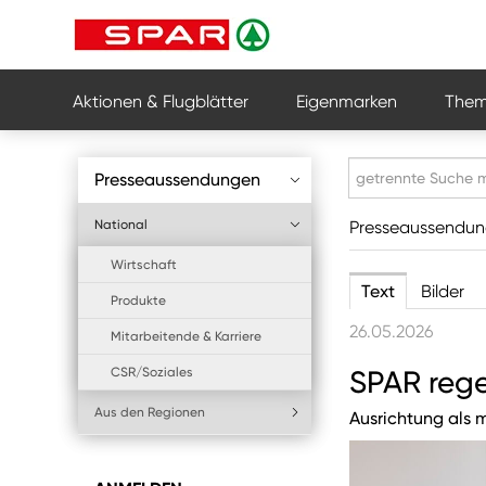
Aktionen & Flugblätter
Eigenmarken
Them
Presseaussendungen
National
Presseaussendu
Wirtschaft
Text
Bilder
Produkte
26.05.2026
Mitarbeitende & Karriere
CSR/Soziales
SPAR rege
Aus den Regionen
Ausrichtung als 