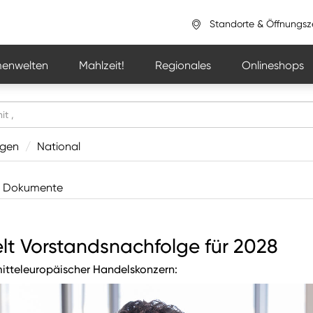
Standorte & Öffnungsz
enwelten
Mahlzeit!
Regionales
Onlineshops
ngen
/
National
Dokumente
lt Vorstandsnachfolge für 2028
mitteleuropäischer Handelskonzern: