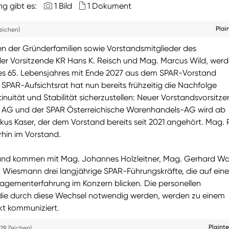
ng gibt es:
1 Bild
1 Dokument
Plai
eichen)
der Gründerfamilien sowie Vorstandsmitglieder des
er Vorsitzende KR Hans K. Reisch und Mag. Marcus Wild, wer
es 65. Lebensjahres mit Ende 2027 aus dem SPAR-Vorstand
SPAR-Aufsichtsrat hat nun bereits frühzeitig die Nachfolge
inuität und Stabilität sicherzustellen: Neuer Vorstandsvorsitz
 AG und der SPAR Österreichische Warenhandels-AG wird ab
kus Kaser, der dem Vorstand bereits seit 2021 angehört. Mag. 
rhin im Vorstand.
and kommen mit Mag. Johannes Holzleitner, Mag. Gerhard W
 Wiesmann drei langjährige SPAR-Führungskräfte, die auf eine
ementerfahrung im Konzern blicken. Die personellen
ie durch diese Wechsel notwendig werden, werden zu einem
kt kommuniziert.
Plaint
29 Zeichen)