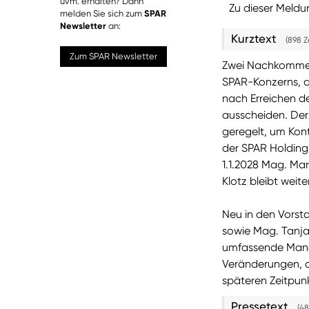
uvm. erhalten? Dann
Zu dieser Meldu
melden Sie sich zum
SPAR
Newsletter
an:
Kurztext
(898 Z
Zum SPAR Newsletter
Zwei Nachkommen 
SPAR-Konzerns, d
nach Erreichen d
ausscheiden. Der 
geregelt, um Kont
der SPAR Holding
1.1.2028 Mag. Mar
Klotz bleibt weite
Neu in den Vorst
sowie Mag. Tanja
umfassende Manag
Veränderungen, d
späteren Zeitpun
Pressetext
(48