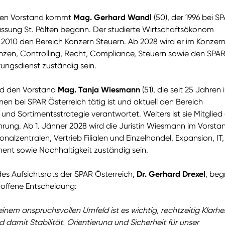
 den Vorstand kommt
Mag. Gerhard Wandl
(50), der 1996 bei SP
assung St. Pölten begann. Der studierte Wirtschaftsökonom
 2010 den Bereich Konzern Steuern. Ab 2028 wird er im Konzer
anzen, Controlling, Recht, Compliance, Steuern sowie den SPA
ungsdienst zuständig sein.
rd den Vorstand
Mag. Tanja Wiesmann
(51), die seit 25 Jahren 
nen bei SPAR Österreich tätig ist und aktuell den Bereich
k und Sortimentsstrategie verantwortet. Weiters ist sie Mitglied
rung. Ab 1. Jänner 2028 wird die Juristin Wiesmann im Vorstan
nalzentralen, Vertrieb Filialen und Einzelhandel, Expansion, IT,
t sowie Nachhaltigkeit zuständig sein.
es Aufsichtsrats der SPAR Österreich,
Dr. Gerhard Drexel
, beg
troffene Entscheidung:
inem anspruchsvollen Umfeld ist es wichtig, rechtzeitig Klarhei
 damit Stabilität, Orientierung und Sicherheit für unser