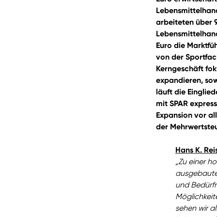
Lebensmittelhan
arbeiteten über 
Lebensmittelhand
Euro die Marktfü
von der Sportfac
Kerngeschäft fok
expandieren, sow
läuft die Eingli
mit SPAR express
Expansion vor al
der Mehrwertsteu
Hans K. Rei
„Zu einer h
ausgebaute,
und Bedürfn
Möglichkeit
sehen wir a