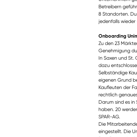
Betreibern gefüh
8 Standorten. Du
jedenfalls wieder
Onboarding Unim
Zu den 23 Märkte
Genehmigung dur
In Saxen und St.
dazu entschlosse
Selbständige Kauf
eigenen Grund bet
Kaufleuten der Fa
rechtlich genaue
Darum sind es in
haben. 20 werden 
SPAR-AG.
Die Mitarbeitend
eingestellt. Die U