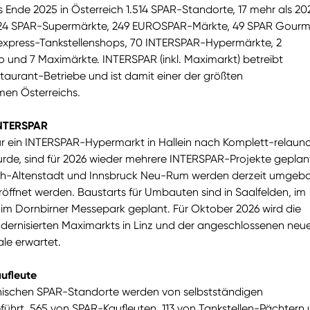
Ende 2025 in Österreich 1.514 SPAR-Standorte, 17 mehr als 20
24 SPAR-Supermärkte, 249 EUROSPAR-Märkte, 49 SPAR Gourm
 express-Tankstellenshops, 70 INTERSPAR-Hypermärkte, 2
 und 7 Maximärkte. INTERSPAR (inkl. Maximarkt) betreibt
aurant-Betriebe und ist damit einer der größten
en Österreichs.
INTERSPAR
 ein INTERSPAR-Hypermarkt in Hallein nach Komplett-relaun
urde, sind für 2026 wieder mehrere INTERSPAR-Projekte geplant
rch-Altenstadt und Innsbruck Neu-Rum werden derzeit umgeb
röffnet werden. Baustarts für Umbauten sind in Saalfelden, im
m Dornbirner Messepark geplant. Für Oktober 2026 wird die
dernisierten Maximarkts in Linz und der angeschlossenen neu
le erwartet.
ufleute
chischen SPAR-Standorte werden von selbstständigen
ührt. 565 von SPAR-Kaufleuten, 113 von Tankstellen-Pächtern 