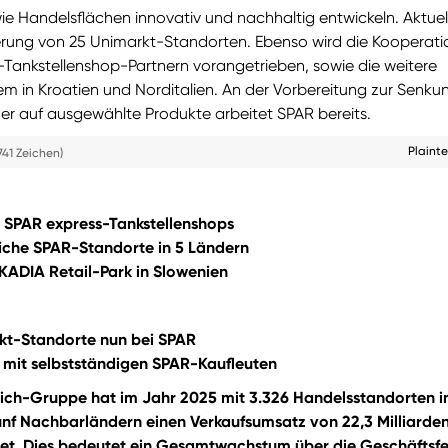
e Handelsflächen innovativ und nachhaltig entwickeln. Aktuel
ederung von 25 Unimarkt-Standorten. Ebenso wird die Kooperati
-Tankstellenshop-Partnern vorangetrieben, sowie die weitere
em in Kroatien und Norditalien. An der Vorbereitung zur Senku
er auf ausgewählte Produkte arbeitet SPAR bereits.
Plaint
741 Zeichen)
3 SPAR express-Tankstellenshops
liche SPAR-Standorte in 5 Ländern
KADIA Retail-Park in Slowenien
kt-Standorte nun bei SPAR
 mit selbstständigen SPAR-Kaufleuten
ich-Gruppe hat im Jahr 2025 mit 3.326 Handelsstandorten i
ünf Nachbarländern einen Verkaufsumsatz von 22,3 Milliarde
tet. Dies bedeutet ein Gesamtwachstum über die Geschäftsfe