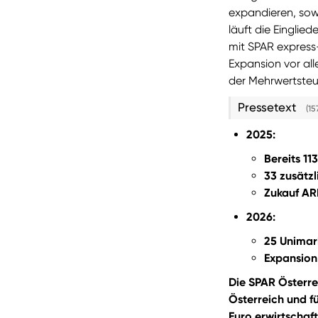
expandieren, sowi
läuft die Eingli
mit SPAR express
Expansion vor all
der Mehrwertsteu
Pressetext
(15
2025:
Bereits 11
33 zusätz
Zukauf AR
2026:
25 Unimar
Expansion
Die SPAR Österre
Österreich und f
Euro erwirtschaf