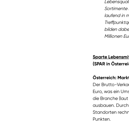
Lebensquali
Sortimente 
laufend in 
Treffpunktq
bilden dabe
Millionen Eu
Sparte Lebensmi
(SPAR in Österre
Österreich: Mark
Der Brutto-Verkau
Euro, was ein Um
die Branche (laut
ausbauen. Durch 
Standorten rechn
Punkten.