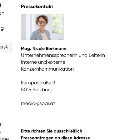
l
Pressekontakt
on
ng
ext
Mag. Nicole Berkmann
Unternehmenssprecherin und Leiterin
Interne und externe
Konzernkommunikation
Europastraße 3
5015 Salzburg
media@spar.at
n
Bitte richten Sie ausschließlich
n
Presseanfragen an diese Adresse.
lder