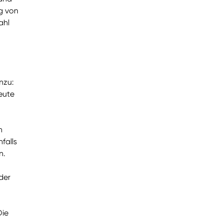
g von
ahl
nzu:
eute
m
n
falls
n.
der
Die