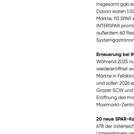
Insgesamt gab es 
Davon waren 1.0
Märkte, 113 SPAR
INTERSPAR pronto
außerdem 60 Rest
Systemgastronom
Erneuerung bei 
Während 2025 nur
wiedereröffnet w
Märkte in Feldki
und sollen 2026 e
Grazer SCW und i
Eröffnung des mo
Maximarkt-Zentra
20 neue SPAR-Ka
678 der österrei
Unternehmern gef