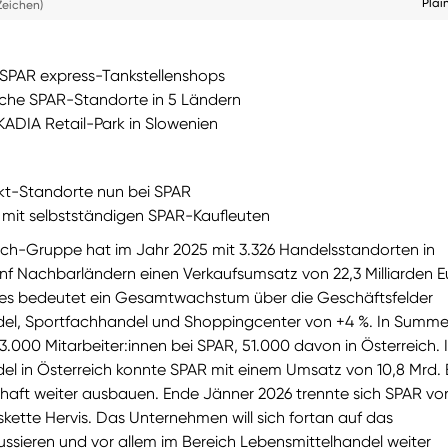
Plai
Zeichen)
3 SPAR express-Tankstellenshops
iche SPAR-Standorte in 5 Ländern
ADIA Retail-Park in Slowenien
kt-Standorte nun bei SPAR
 mit selbstständigen SPAR-Kaufleuten
ich-Gruppe hat im Jahr 2025 mit 3.326 Handelsstandorten in
ünf Nachbarländern einen Verkaufsumsatz von 22,3 Milliarden E
Dies bedeutet ein Gesamtwachstum über die Geschäftsfelder
del, Sportfachhandel und Shoppingcenter von +4 %. In Summ
3.000 Mitarbeiter:innen bei SPAR, 51.000 davon in Österreich. 
el in Österreich konnte SPAR mit einem Umsatz von 10,8 Mrd. 
chaft weiter ausbauen. Ende Jänner 2026 trennte sich SPAR vo
kette Hervis. Das Unternehmen will sich fortan auf das
ussieren und vor allem im Bereich Lebensmittelhandel weiter