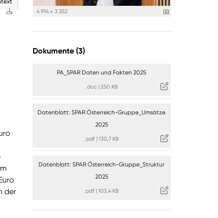
ntext
4 914 x 3 352
Dokumente (3)
PA_SPAR Daten und Fakten 2025
.doc
|
250 KB
Datenblatt: SPAR Österreich-Gruppe_Umsätze
2025
uro
.pdf
|
130,7 KB
e
Datenblatt: SPAR Österreich-Gruppe_Struktur
Im
2025
Euro
n der
.pdf
|
103,4 KB