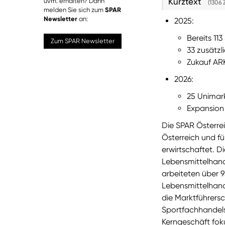
Kurztext
uvm. erhalten? Dann
(1306 
melden Sie sich zum
SPAR
Newsletter
an:
2025:
Bereits 11
Zum SPAR Newsletter
33 zusätzl
Zukauf ARK
2026:
25 Unimar
Expansion
Die SPAR Österre
Österreich und f
erwirtschaftet. 
Lebensmittelhan
arbeiteten über 9
Lebensmittelhand
die Marktführers
Sportfachhandels
Kerngeschäft fok