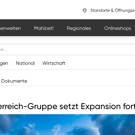
Standorte & Öffnungsz
enwelten
Mahlzeit!
Regionales
Onlineshops
ngen
/
National
/
Wirtschaft
Dokumente
rreich-Gruppe setzt Expansion for