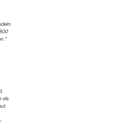
ndeln
 800
n.“
d.
 als
eut
-