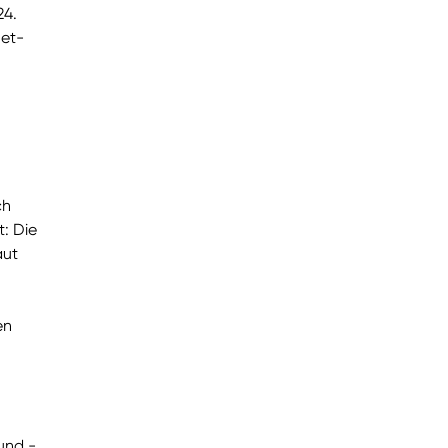
24.
et-
ch
: Die
aut
en
und -