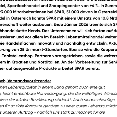
del, Sportfachhandel und Shoppingcenter von +4 %. In Sum
93.000 Mitarbeiter:innen bei SPAR, 51.000 davon in Österreic
el in Österreich konnte SPAR mit einem Umsatz von 10,8 Mrd
hrerschaft weiter ausbauen. Ende Jänner 2026 trennte sich 
hhandelskette Hervis. Das Unternehmen will sich fortan auf d
ussieren und vor allem im Bereich Lebensmittelhandel weiter
ie Handelsflächen innovativ und nachhaltig entwickeln. Aktu
ederung von 25 Unimarkt-Standorten. Ebenso wird die Koopera
-Tankstellenshop-Partnern vorangetrieben, sowie die weiter
lem in Kroatien und Norditalien. An der Vorbereitung zur Se
er auf ausgewählte Produkte arbeitet SPAR bereits.
sch, Vorstandsvorsitzender
ohen Lebensqualität in einem Land gehört auch eine gut
 leicht erreichbare Nahversorgung, die die vielfältigen Wünsc
isse der lokalen Bevölkerung abdeckt. Auch niederschwellige
en für soziale Kontakte gehören zu einer guten Lebensqualität
ls unseren Auftrag - nämlich uns stark zu machen für die