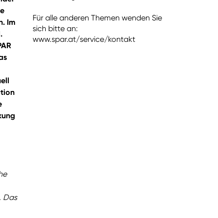
me
Für alle anderen Themen wenden Sie
h. Im
sich bitte an:
.
www.spar.at/service/kontakt
SPAR
as
ell
tion
e
nkung
he
. Das