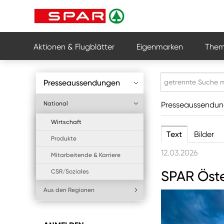
Aktionen & Flugblätter
Eigenmarken
Them
Presseaussendungen
National
Presseaussendu
Wirtschaft
Text
Bilder
Produkte
12.03.2026
Mitarbeitende & Karriere
CSR/Soziales
SPAR Öste
Aus den Regionen