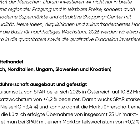
tät der Menschen. Darum investieren wir nicht nur in breite
mit regionaler Prägung und in leistbare Preise, sondern auch
moderne Supermärkte und attraktive Shopping-Center mit
ualität. Neue Ideen, Akquisitionen und zukunftsorientiertes Ha
i die Basis für nachhaltiges Wachstum. 2026 werden wir etwa
ro in die quantitative sowie die qualitative Expansion investiere
ttelhandel
ich, Norditalien, Ungarn, Slowenien und Kroatien)
tführerschaft ausgebaut und gefestigt
fsumsatz von SPAR belief sich 2025 in Österreich auf 10,82 Mr
satzwachstum von +4,2 % bedeutet. Damit wuchs SPAR stärker
 NielsenIQ +3,4 %) und konnte damit die Marktführerschaft ern
die kürzlich erfolgte Übernahme von insgesamt 25 Unimarkt-
et man bei SPAR mit einem Marktanteilswachstum von +0,2 %