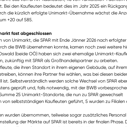
rt. Bei den Kaufleuten bedeutet dies im Jahr 2025 ein Rückgan
rch die kürzlich erfolgte Unimarkt-Übernahme wächst die Anz
 um +20 auf 585.
arkt fast abgeschlossen
n von Unimarkt, die SPAR mit Ende Jänner 2026 nach erfolgter
ch die BWB übernehmen konnte, kamen noch zwei weitere hi
 Oswald (beide OÖ) haben sich zwei ehemalige Unimarkt-Kaufl
n, zukünftig mit SPAR als Großhandelspartner zu arbeiten.
leute, die ihren Standort in ihrem eigenen Gebäude, auf ihre
reiben, können ihre Partner frei wählen, was bei diesen beide
ll ist. Selbstverständlich werden solche Wechsel von SPAR eben
stens geprüft und, falls notwendig, mit der BWB vorbesproche
 Summe 25 Unimarkt-Standorte, die nun zu SPAR gewechselt
von selbstständigen Kaufleuten geführt, 5 wurden zu Filialen 
en wurden übernommen, teilweise sogar zusätzliches Personal
mstellung der Märkte auf SPAR ist bereits in der finalen Phase. 