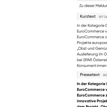
Zu dieser Meldu
Kurztext
(617 Z
In der Kategorie 
EuroCommerce ve
EuroCommerce zei
Projekte europaw
„Obst und Gemüse
Auslieferung im 
bei SPAR Österrei
Konsument:innen
Pressetext
(60
In der Kategorie 
EuroCommerce v
EuroCommerce ze
innovative Proje
dem Projekt „Obs