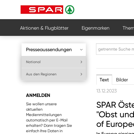
Aktionen & Flugblätter
Eigenmarken
Them
Presseaussendungen
National
Aus den Regionen
Text
Bilder
13.12.2023
ANMELDEN
SPAR Öste
Sie wollen unsere
aktuellen
"Obst und
Medienmitteilungen
automatisch per E-Mail
of Europ
erhalten? Dann tragen Sie
einfach Ihre Daten in
In Europa einzig