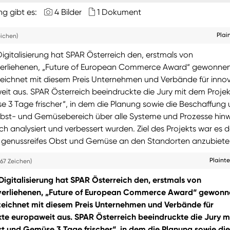
ng gibt es:
4 Bilder
1 Dokument
Plai
eichen)
Digitalisierung hat SPAR Österreich den, erstmals von
rliehenen, „Future of European Commerce Award“ gewonne
chnet mit diesem Preis Unternehmen und Verbände für innov
eit aus. SPAR Österreich beeindruckte die Jury mit dem Projek
 3 Tage frischer“, in dem die Planung sowie die Beschaffung
Obst- und Gemüsebereich über alle Systeme und Prozesse hin
ch analysiert und verbessert wurden. Ziel des Projekts war es 
 genussreifes Obst und Gemüse an den Standorten anzubiete
Plaint
67 Zeichen)
Digitalisierung hat SPAR Österreich den, erstmals von
erliehenen, „Future of European Commerce Award“ gewonn
ichnet mit diesem Preis Unternehmen und Verbände für
kte europaweit aus. SPAR Österreich beeindruckte die Jury m
t und Gemüse 3 Tage frischer“, in dem die Planung sowie die