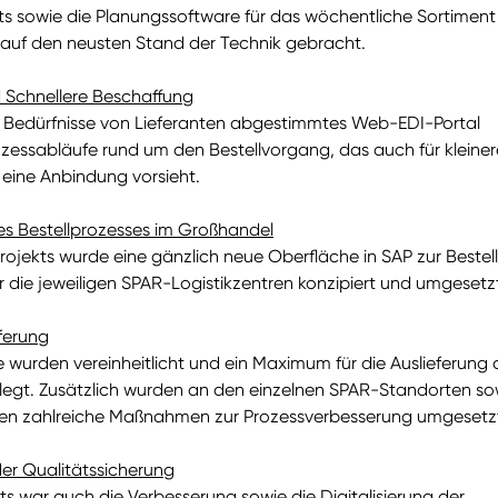
 sowie die Planungssoftware für das wöchentliche Sortiment
 auf den neusten Stand der Technik gebracht.
d Schnellere Beschaffung
ie Bedürfnisse von Lieferanten abgestimmtes Web-EDI-Portal
rozessabläufe rund um den Bestellvorgang, das auch für kleiner
 eine Anbindung vorsieht.
s Bestellprozesses im Großhandel
ojekts wurde eine gänzlich neue Oberfläche in SAP zur Bestel
 die jeweiligen SPAR-Logistikzentren konzipiert und umgesetz
ferung
e wurden vereinheitlicht und ein Maximum für die Auslieferung 
elegt. Zusätzlich wurden an den einzelnen SPAR-Standorten so
ren zahlreiche Maßnahmen zur Prozessverbesserung umgesetz
er Qualitätssicherung
ekts war auch die Verbesserung sowie die Digitalisierung der