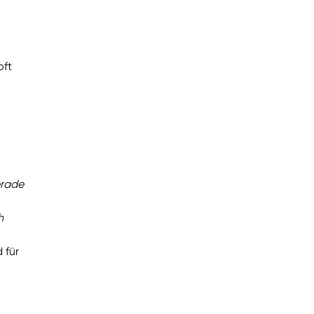
oft
erade
h
 für