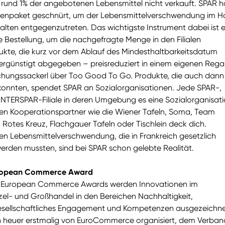
 rund 1% der angebotenen Lebensmittel nicht verkauft. SPAR h
enpaket geschnürt, um der Lebensmittelverschwendung im H
alten entgegenzutreten. Das wichtigste Instrument dabei ist e
 Bestellung, um die nachgefragte Menge in den Filialen
ukte, die kurz vor dem Ablauf des Mindesthaltbarkeitsdatum
ergünstigt abgegeben – preisreduziert in einem eigenen Rega
chungssackerl über Too Good To Go. Produkte, die auch dann 
konnten, spendet SPAR an Sozialorganisationen. Jede SPAR-,
TERSPAR-Filiale in deren Umgebung es eine Sozialorganisat
ixen Kooperationspartner wie die Wiener Tafeln, Soma, Team
, Rotes Kreuz, Flachgauer Tafeln oder Tischlein deck dich.
Lebensmittelverschwendung, die in Frankreich gesetzlich
erden mussten, sind bei SPAR schon gelebte Realität.
European Commerce Award
of European Commerce Awards werden Innovationen im
zel- und Großhandel in den Bereichen Nachhaltigkeit,
 gesellschaftliches Engagement und Kompetenzen ausgezeichne
n heuer erstmalig von EuroCommerce organisiert, dem Verban