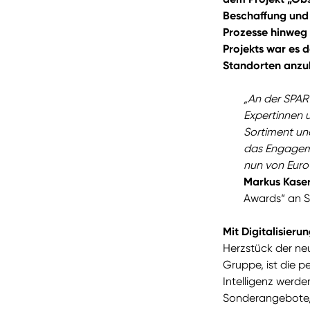
Beschaffung und
Prozesse hinweg 
Projekts war es
Standorten anzu
„An der SPAR
Expertinnen 
Sortiment und
das Engageme
nun von Eur
Markus Kase
Awards“ an S
Mit Digitalisier
Herzstück der ne
Gruppe, ist die p
Intelligenz werd
Sonderangebote, 