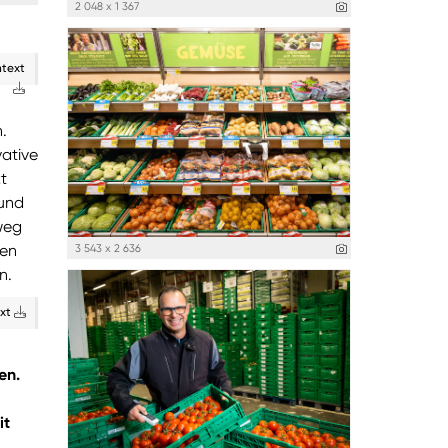
2 048 x 1 367
ntext
n.
ative
t
 und
weg
den
3 543 x 2 636
n.
ext
en.
it