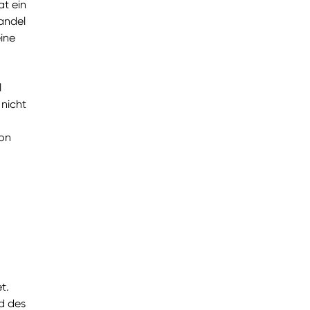
at ein
andel
ine
l
nicht
ion
t.
d des