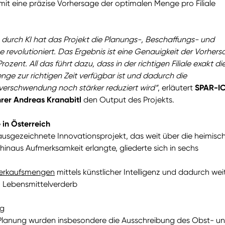
mit eine präzise Vorhersage der optimalen Menge pro Filiale
 durch KI hat das Projekt die Planungs-, Beschaffungs- und
e revolutioniert. Das Ergebnis ist eine Genauigkeit der Vorher
ozent. All das führt dazu, dass in der richtigen Filiale exakt di
ge zur richtigen Zeit verfügbar ist und dadurch die
verschwendung noch stärker reduziert wird“
, erläutert
SPAR-I
rer Andreas Kranabitl
den Output des Projekts.
in Österreich
usgezeichnete Innovationsprojekt, das weit über die heimisc
hinaus Aufmerksamkeit erlangte, gliederte sich in sechs
Verkaufsmengen
mittels künstlicher Intelligenz und dadurch wei
Lebensmittelverderb
ng
 Planung wurden insbesondere die Ausschreibung des Obst- u