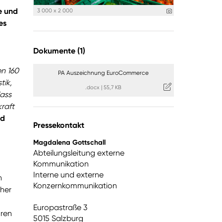
e und
3 000 x 2 000
es
Dokumente (1)
en 160
PA Auszeichnung EuroCommerce
tik,
.docx
|
55,7 KB
dass
raft
nd
Pressekontakt
Magdalena Gottschall
Abteilungsleitung externe
Kommunikation
Interne und externe
h
Konzernkommunikation
cher
Europastraße 3
oren
5015 Salzburg