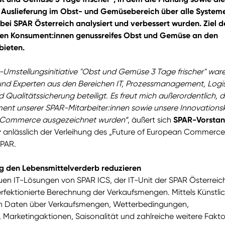
 Auslieferung im Obst- und Gemüsebereich über alle System
bei SPAR Österreich analysiert und verbessert wurden. Ziel d
 den Konsument:innen genussreifes Obst und Gemüse an den
bieten.
-Umstellungsinitiative "Obst und Gemüse 3 Tage frischer" war
und Experten aus den Bereichen IT, Prozessmanagement, Logis
 Qualitätssicherung beteiligt. Es freut mich außerordentlich, 
nt unserer SPAR-Mitarbeiter:innen sowie unsere Innovationsk
oCommerce ausgezeichnet wurden“
, äußert sich
SPAR-Vorsta
r
anlässlich der Verleihung des „Future of European Commerce
PAR.
ung den Lebensmittelverderb reduzieren
uen IT-Lösungen von SPAR ICS, der IT-Unit der SPAR Österreic
erfektionierte Berechnung der Verkaufsmengen. Mittels Künstli
en Daten über Verkaufsmengen, Wetterbedingungen,
Marketingaktionen, Saisonalität und zahlreiche weitere Fakt