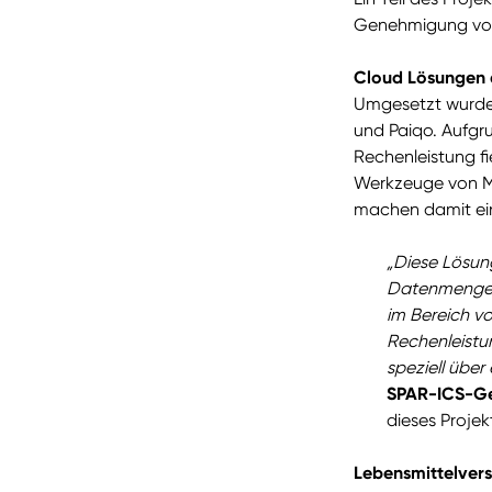
Genehmigung von 
Cloud Lösungen a
Umgesetzt wurde 
und Paiqo. Aufg
Rechenleistung fi
Werkzeuge von Mi
machen damit eine
„Diese Lösun
Datenmenge s
im Bereich vo
Rechenleistun
speziell über
SPAR-ICS-Ge
dieses Projek
Lebensmittelver