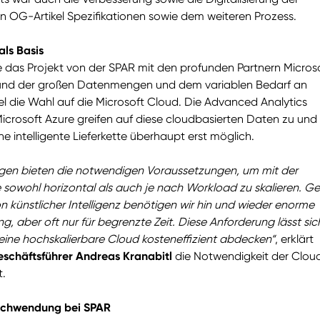
OG-Artikel Spezifikationen sowie dem weiteren Prozess.
ls Basis
das Projekt von der SPAR mit den profunden Partnern Micros
rund der großen Datenmengen und dem variablen Bedarf an
el die Wahl auf die Microsoft Cloud. Die Advanced Analytics
crosoft Azure greifen auf diese cloudbasierten Daten zu und
 intelligente Lieferkette überhaupt erst möglich.
gen bieten die notwendigen Voraussetzungen, um mit der
owohl horizontal als auch je nach Workload zu skalieren. G
n künstlicher Intelligenz benötigen wir hin und wieder enorme
g, aber oft nur für begrenzte Zeit. Diese Anforderung lässt sic
 eine hochskalierbare Cloud kosteneffizient abdecken“
, erklärt
schäftsführer Andreas Kranabitl
die Notwendigkeit der Cloud
t.
schwendung bei SPAR