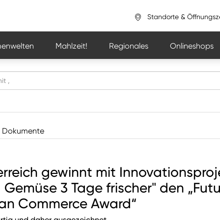
Standorte & Öffnungsz
enwelten
Mahlzeit!
Regionales
Onlineshops
Dokumente
rreich gewinnt mit Innovationsproj
 Gemüse 3 Tage frischer" den „Futu
ean Commerce Award“
artig und daher ausgezeichnet