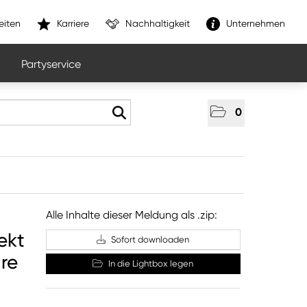
eiten
Karriere
Nachhaltigkeit
Unternehmen
Partyservice
0
Alle Inhalte dieser Meldung als .zip:
ekt
Sofort downloaden
re
In die Lightbox legen