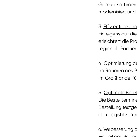
Gemüsesortiments
modernisiert und
3.
Effizientere un
Ein eigens auf d
erleichtert die P
regionale Partner
4.
Optimierung de
Im Rahmen des Pr
im Großhandel für
5.
Optimale Belie
Die Bestelltermin
Bestellung festg
den Logistikzent
6.
Verbesserung d
Ein Teil des Proj