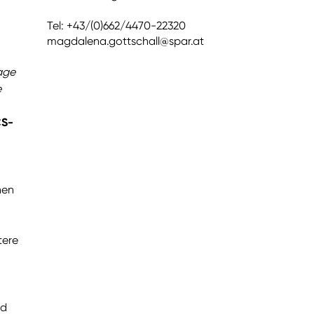
Tel: +43/(0)662/4470-22320
magdalena.gottschall@spar.at
sage
e
CS-
hen
tere
nd