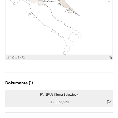
2 443 x 2 492
Dokumente (1)
PA_SPAR_Klinca Sela.docx
.docx
|
53,5 KB