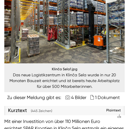
Nachhaltigkeit
ANMELDEN
Sie wollen unsere aktuellen Medienmitteilungen
automatisch per E-Mail erhalten? Dann tragen Sie
einfach Ihre Daten in unseren
Presseverteiler
ein
(Bitte beachten Sie, dass der Presseverteiler
ausschließlich für Medienkontakte und nicht für
Privatpersonen gedacht ist)
:
Klinča Sela1.jpg
Zum Presseverteiler
Das neue Logistikzentrum in Klinča Sela wurde in nur 20
Monaten Bauzeit errichtet und ist bereits heute Arbeitsplatz
für über 500 Mitarbeiter:innen.
Sie wollen Informationen über aktuelle Aktionen,
Zu dieser Meldung gibt es:
4 Bilder
1 Dokument
Produktneuheiten, attraktive Gewinnspiele uvm.
erhalten? Dann melden Sie sich zum
SPAR
Kurztext
Plaintext
(445 Zeichen)
Newsletter
an:
Mit einer Investition von über 110 Millionen Euro
Zum SPAR Newsletter
errichtet SPAR Kroatien in Klinča Sela erstmals ein eigenes