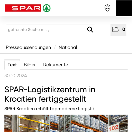
0
Presseaussendungen
Presseaussendungen
/
National
National
Text
Bilder
Dokumente
Wirtschaft
30.10.2024
Produkte
SPAR-Logistikzentrum in
Mitarbeitende & Karriere
Kroatien fertiggestellt
CSR/Soziales
Aus den Regionen
SPAR Kroatien erhält topmoderne Logistik
Unternehmen