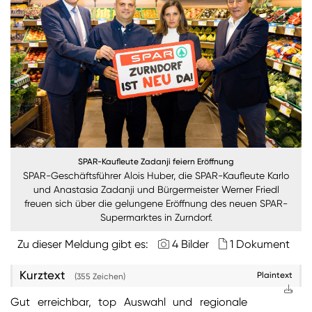
Burgenland
Steiermark
Kärnten
Unternehmen
Nachhaltigkeit
SPAR-Kaufleute Zadanji feiern Eröffnung
ANMELDEN
SPAR-Geschäftsführer Alois Huber, die SPAR-Kaufleute Karlo
Sie wollen unsere aktuellen Medienmitteilungen
und Anastasia Zadanji und Bürgermeister Werner Friedl
freuen sich über die gelungene Eröffnung des neuen SPAR-
automatisch per E-Mail erhalten? Dann tragen Sie
Supermarktes in Zurndorf.
einfach Ihre Daten in unseren
Presseverteiler
ein
(Bitte beachten Sie, dass der Presseverteiler
Zu dieser Meldung gibt es:
4 Bilder
1 Dokument
ausschließlich für Medienkontakte und nicht für
Privatpersonen gedacht ist)
:
Kurztext
Plaintext
(355 Zeichen)
Zum Presseverteiler
Gut erreichbar, top Auswahl und regionale