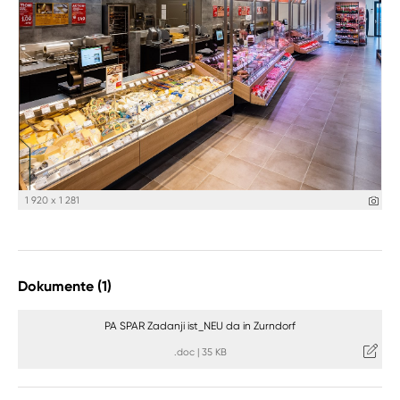
1 920 x 1 281
Dokumente (1)
PA SPAR Zadanji ist_NEU da in Zurndorf
.doc
|
35 KB