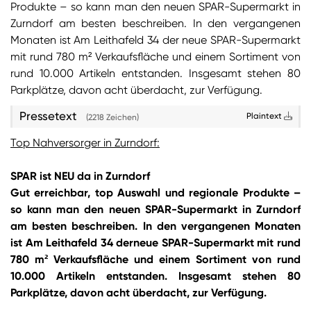
Produkte – so kann man den neuen SPAR-Supermarkt in
Zurndorf am besten beschreiben. In den vergangenen
Sie wollen Informationen über aktuelle Aktionen,
Monaten ist Am Leithafeld 34 der neue SPAR-Supermarkt
Produktneuheiten, attraktive Gewinnspiele uvm.
mit rund 780 m² Verkaufsfläche und einem Sortiment von
erhalten? Dann melden Sie sich zum
SPAR
rund 10.000 Artikeln entstanden. Insgesamt stehen 80
Newsletter
an:
Parkplätze, davon acht überdacht, zur Verfügung.
Zum SPAR Newsletter
Pressetext
Plaintext
(2218 Zeichen)
Top Nahversorger in Zurndorf:
SPAR ist NEU da in Zurndorf
Gut erreichbar, top Auswahl und regionale Produkte –
so kann man den neuen SPAR-Supermarkt in Zurndorf
am besten beschreiben. In den vergangenen Monaten
ist Am Leithafeld 34 derneue SPAR-Supermarkt mit rund
780 m² Verkaufsfläche und einem Sortiment von rund
10.000 Artikeln entstanden. Insgesamt stehen 80
Parkplätze, davon acht überdacht, zur Verfügung.