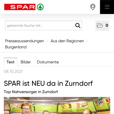
0
Presseaussendungen
Presseaussendungen
/
Aus den Regionen
/
Burgenland
National
Aus den Regionen
Text
Bilder
Dokumente
Vorarlberg
08.10.2021
Tirol
SPAR ist NEU da in Zurndorf
Salzburg
Top Nahversorger in Zurndorf
Oberösterreich
Niederösterreich
Wien