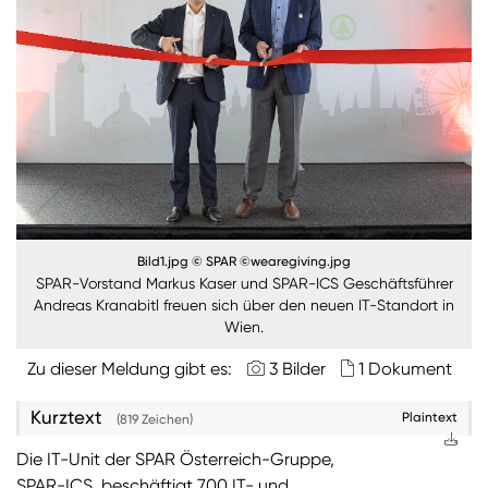
Burgenland
Steiermark
Kärnten
Unternehmen
Nachhaltigkeit
Bild1.jpg © SPAR ©wearegiving.jpg
ANMELDEN
SPAR-Vorstand Markus Kaser und SPAR-ICS Geschäftsführer
Sie wollen unsere aktuellen Medienmitteilungen
Andreas Kranabitl freuen sich über den neuen IT-Standort in
automatisch per E-Mail erhalten? Dann tragen Sie
Wien.
einfach Ihre Daten in unseren
Presseverteiler
ein
Zu dieser Meldung gibt es:
3 Bilder
1 Dokument
(Bitte beachten Sie, dass der Presseverteiler
ausschließlich für Medienkontakte und nicht für
Kurztext
Privatpersonen gedacht ist)
:
Plaintext
(819 Zeichen)
Die IT-Unit der SPAR Österreich-Gruppe,
Zum Presseverteiler
SPAR-ICS, beschäftigt 700 IT- und