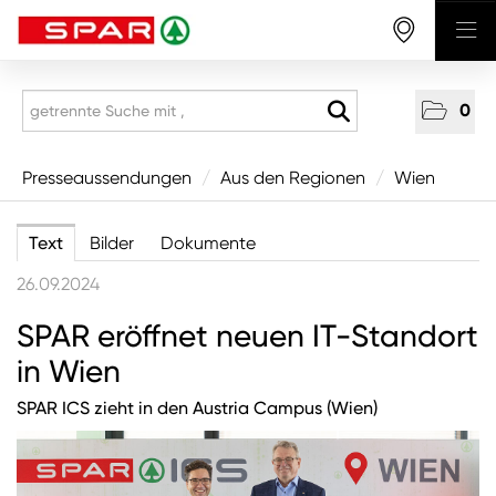
0
Presseaussendungen
Presseaussendungen
/
Aus den Regionen
/
Wien
National
Text
Bilder
Dokumente
Aus den Regionen
26.09.2024
Vorarlberg
SPAR eröffnet neuen IT-Standort
Tirol
in Wien
Salzburg
SPAR ICS zieht in den Austria Campus (Wien)
Oberösterreich
Niederösterreich
Wien