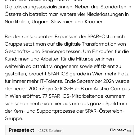
Digitalisierungsspezialist:innen. Neben drei Standorten in
Sie wollen Informationen über aktuelle Aktionen,
Österreich betreibt man weitere vier Niederlassungen in
Produktneuheiten, attraktive Gewinnspiele uvm.
Norditalien, Ungarn, Slowenien und Kroatien.
erhalten? Dann melden Sie sich zum
SPAR
Newsletter
an:
Bei der konsequenten Expansion der SPAR-Österreich
Gruppe setzt man auf die digitale Transformation von
Zum SPAR Newsletter
Geschäfts- und Serviceprozessen. Um Einkaufen für die
Kund:innen und Arbeiten für die Mitarbeiter:innen
weiterhin so attraktiv, angenehm sowie effizizient zu
gestalten, braucht SPAR ICS gerade in Wien mehr Platz
für immer mehr IT-Talente. Ende September 2024 wurde
der neue 1.200 m² große ICS-Hub B am Austria Campus
in Wien eröffnet. 77 SPAR ICS-Mitarbeitende kümmern
sich schon heute von hier aus um das ganze Spektrum
der Kern- und Supportprozesse der SPAR-Österreich-
Gruppe.
Pressetext
Plaintext
(4878 Zeichen)