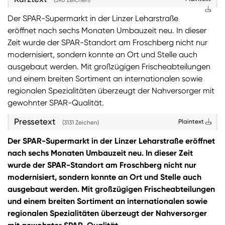
(390 Zeichen)
Der SPAR-Supermarkt in der Linzer Leharstraße
Sie wollen Informationen über aktuelle Aktionen,
eröffnet nach sechs Monaten Umbauzeit neu. In dieser
Produktneuheiten, attraktive Gewinnspiele uvm.
erhalten? Dann melden Sie sich zum
SPAR
Zeit wurde der SPAR-Standort am Froschberg nicht nur
Newsletter
an:
modernisiert, sondern konnte an Ort und Stelle auch
ausgebaut werden. Mit großzügigen Frischeabteilungen
Zum SPAR Newsletter
und einem breiten Sortiment an internationalen sowie
regionalen Spezialitäten überzeugt der Nahversorger mit
gewohnter SPAR-Qualität.
Pressetext
Plaintext
(3131 Zeichen)
Der SPAR-Supermarkt in der Linzer Leharstraße eröffnet
nach sechs Monaten Umbauzeit neu. In dieser Zeit
wurde der SPAR-Standort am Froschberg nicht nur
modernisiert, sondern konnte an Ort und Stelle auch
ausgebaut werden. Mit großzügigen Frischeabteilungen
und einem breiten Sortiment an internationalen sowie
regionalen Spezialitäten überzeugt der Nahversorger