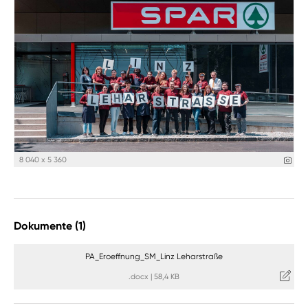
8 040 x 5 360
Dokumente (1)
PA_Eroeffnung_SM_Linz Leharstraße
.docx
|
58,4 KB