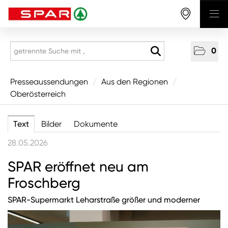
0
Presseaussendungen
Presseaussendungen
/
Aus den Regionen
/
Oberösterreich
National
Aus den Regionen
Text
Bilder
Dokumente
Vorarlberg
28.05.2026
Tirol
SPAR eröffnet neu am
Salzburg
Froschberg
Oberösterreich
SPAR-Supermarkt Leharstraße größer und moderner
Niederösterreich
Wien