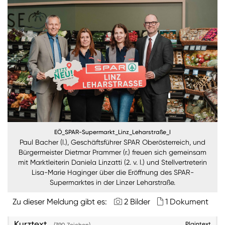
Burgenland
Steiermark
Kärnten
Unternehmen
Nachhaltigkeit
ANMELDEN
EÖ_SPAR-Supermarkt_Linz_Leharstraße_I
Sie wollen unsere aktuellen Medienmitteilungen
Paul Bacher (l.), Geschäftsführer SPAR Oberösterreich, und
automatisch per E-Mail erhalten? Dann tragen Sie
Bürgermeister Dietmar Prammer (r.) freuen sich gemeinsam
einfach Ihre Daten in unseren
Presseverteiler
ein
mit Marktleiterin Daniela Linzatti (2. v. l.) und Stellvertreterin
(Bitte beachten Sie, dass der Presseverteiler
Lisa-Marie Haginger über die Eröffnung des SPAR-
ausschließlich für Medienkontakte und nicht für
Supermarktes in der Linzer Leharstraße.
Privatpersonen gedacht ist)
:
Zu dieser Meldung gibt es:
2 Bilder
1 Dokument
Zum Presseverteiler
Kurztext
Plaintext