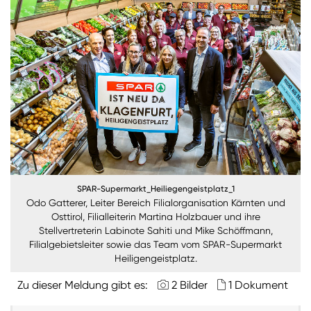
Burgenland
Steiermark
Kärnten
Unternehmen
Nachhaltigkeit
ANMELDEN
Sie wollen unsere aktuellen Medienmitteilungen
SPAR-Supermarkt_Heiliegengeistplatz_1
Odo Gatterer, Leiter Bereich Filialorganisation Kärnten und
automatisch per E-Mail erhalten? Dann tragen Sie
Osttirol, Filialleiterin Martina Holzbauer und ihre
einfach Ihre Daten in unseren
Presseverteiler
ein
Stellvertreterin Labinote Sahiti und Mike Schöffmann,
(Bitte beachten Sie, dass der Presseverteiler
Filialgebietsleiter sowie das Team vom SPAR-Supermarkt
ausschließlich für Medienkontakte und nicht für
Heiligengeistplatz.
Privatpersonen gedacht ist)
:
Zu dieser Meldung gibt es:
2 Bilder
1 Dokument
Zum Presseverteiler