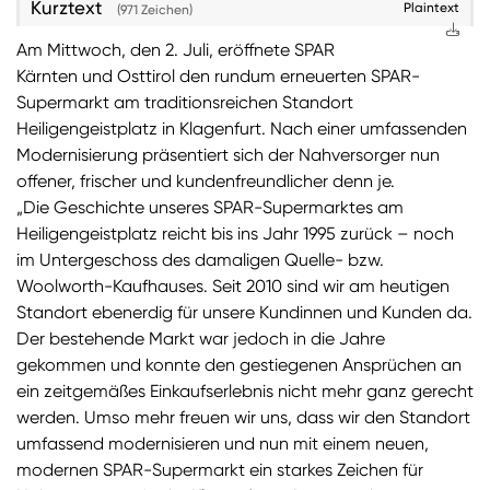
Kurztext
Plaintext
(971 Zeichen)
Sie wollen Informationen über aktuelle Aktionen,
Am Mittwoch, den 2. Juli, eröffnete SPAR
Produktneuheiten, attraktive Gewinnspiele uvm.
Kärnten und Osttirol den rundum erneuerten SPAR-
erhalten? Dann melden Sie sich zum
SPAR
Supermarkt am traditionsreichen Standort
Newsletter
an:
Heiligengeistplatz in Klagenfurt. Nach einer umfassenden
Modernisierung präsentiert sich der Nahversorger nun
Zum SPAR Newsletter
offener, frischer und kundenfreundlicher denn je.
„Die Geschichte unseres SPAR-Supermarktes am
Heiligengeistplatz reicht bis ins Jahr 1995 zurück – noch
im Untergeschoss des damaligen Quelle- bzw.
Woolworth-Kaufhauses. Seit 2010 sind wir am heutigen
Standort ebenerdig für unsere Kundinnen und Kunden da.
Der bestehende Markt war jedoch in die Jahre
gekommen und konnte den gestiegenen Ansprüchen an
ein zeitgemäßes Einkaufserlebnis nicht mehr ganz gerecht
werden. Umso mehr freuen wir uns, dass wir den Standort
umfassend modernisieren und nun mit einem neuen,
modernen SPAR-Supermarkt ein starkes Zeichen für