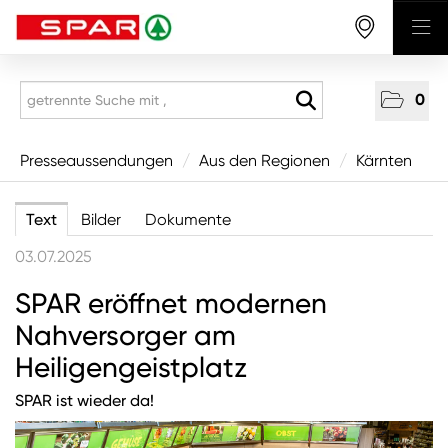
0
Presseaussendungen
Presseaussendungen
/
Aus den Regionen
/
Kärnten
National
Text
Bilder
Dokumente
Aus den Regionen
03.07.2025
Vorarlberg
SPAR eröffnet modernen
Tirol
Nahversorger am
Salzburg
Heiligengeistplatz
Oberösterreich
SPAR ist wieder da!
Niederösterreich
Wien