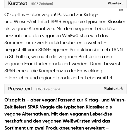
Kurztext
Plaintext
(503 Zeichen)
Sie wollen Informationen über aktuelle Aktionen,
O’zapft is – aber vegan! Passend zur Kirtag-
Produktneuheiten, attraktive Gewinnspiele uvm.
und Wiesn-Zeit liefert SPAR Veggie die typischen Klassiker
erhalten? Dann melden Sie sich zum
SPAR
als vegane Alternativen. Mit dem veganen Leberkäse
Newsletter
an:
herzhaft und den veganen Weißwürsten wird das
Sortiment um zwei Produktneuheiten erweitert –
Zum SPAR Newsletter
hergestellt vom SPAR-eigenen Produktionsbetrieb TANN
in St. Pölten, wo auch die veganen Bratstreifen und
veganen Frankfurter produziert werden. Damit beweist
SPAR erneut die Kompetenz in der Entwicklung
pflanzlicher und regional produzierter Lebensmittel.
Pressetext
Plaintext
(3650 Zeichen)
O’zapft is – aber vegan! Passend zur Kirtag- und Wiesn-
Zeit liefert SPAR Veggie die typischen Klassiker als
vegane Alternativen. Mit dem veganen Leberkäse
herzhaft und den veganen Weißwürsten wird das
Sortiment um zwei Produktneuheiten erweitert –