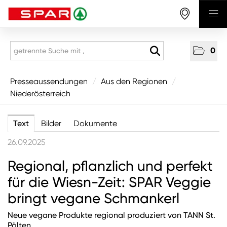
0
Presseaussendungen
Presseaussendungen
/
Aus den Regionen
/
Niederösterreich
National
Aus den Regionen
Text
Bilder
Dokumente
Vorarlberg
26.09.2025
Tirol
Regional, pflanzlich und perfekt
Salzburg
für die Wiesn-Zeit: SPAR Veggie
Oberösterreich
bringt vegane Schmankerl
Niederösterreich
Neue vegane Produkte regional produziert von TANN St.
Wien
Pölten