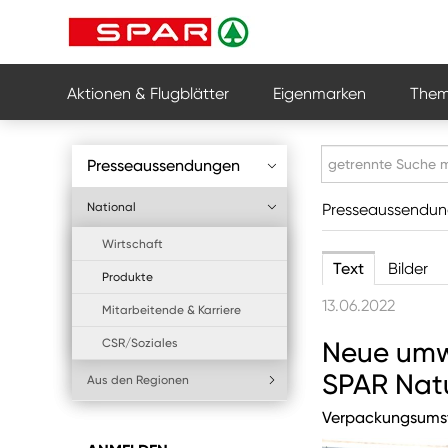
Aktionen & Flugblätter
Eigenmarken
Them
Presseaussendungen
National
Presseaussendu
Wirtschaft
Text
Bilder
Produkte
13.06.2022
Mitarbeitende & Karriere
CSR/Soziales
Neue umwe
SPAR Natu
Aus den Regionen
Verpackungsumste