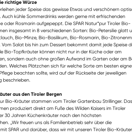
ie richtige Würze
erleihen jeder Speise das gewisse Etwas und verschönern optis
 Auch kühle Sommerdrinks werden gerne mit erfrischenden
ze oder Rosmarin aufgepeppt. Die SPAR Natur*pur Tiroler Bio-
en insgesamt in 8 verschiedenen Sorten: Bio-Petersilie glatt 
tlauch, Bio-Minze, Bio-Basilikum, Bio-Rosmarin, Bio-Zitronenm
 Vom Salat bis hin zum Dessert bekommt damit jede Speise d
lle Bio-Topfkräuter können nicht nur in der Küche oder am
hen, sondern auch ohne großen Aufwand im Garten oder am B
den. Welches Plätzchen sich für welche Sorte am besten eigne
flege beachten sollte, wird auf der Rückseite der jeweiligen
g beschrieben.
äuter aus den Tiroler Bergen
ur Bio-Kräuter stammen vom Tiroler Gartenbau Strillinger. Da
en produziert direkt am Fuße des Wilden Kaisers im Tiroler
ber 30 Jahren Küchenkräuter nach den höchsten
en. „Wir freuen uns als Familienbetrieb sehr über die
t SPAR und darüber, dass wir mit unseren Tiroler Bio-Kräuter