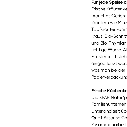
Für jede Speise d
Frische Kräuter v
manches Gericht.
Kräutern wie Min
Topfkräuter komm
kraus, Bio-Schnit
und Bio-Thymian.
richtige Würze. A
Fensterbrett ste
eingepflanzt wer
was man bei der P
Papierverpackun
Frische Küchenkr
Die SPAR Natur*p
Familienunternehm
Unterland seit ü
Qualitätsansprüch
Zusammenarbeit mi