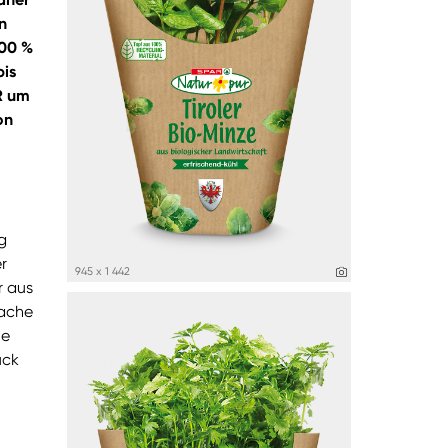
n
100 %
bis
R um
on
g
r
945 x 1 442
r aus
fache
ue
ück