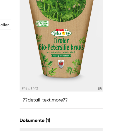
mailen
945 x 1 442
??detail_text.more??
Dokumente (1)