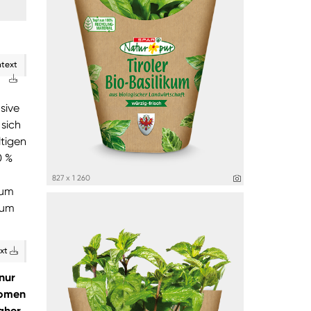
ntext
sive
sich
ltigen
0 %
827 x 1 260
 um
 um
ext
nur
romen
aher