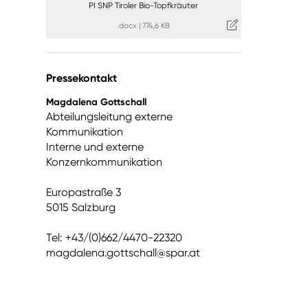
PI SNP Tiroler Bio-Topfkräuter
.docx
|
774,6 KB
Pressekontakt
Magdalena Gottschall
Abteilungsleitung externe
Kommunikation
Interne und externe
Konzernkommunikation
Europastraße 3
5015 Salzburg
Tel: +43/(0)662/4470-22320
magdalena.gottschall@spar.at