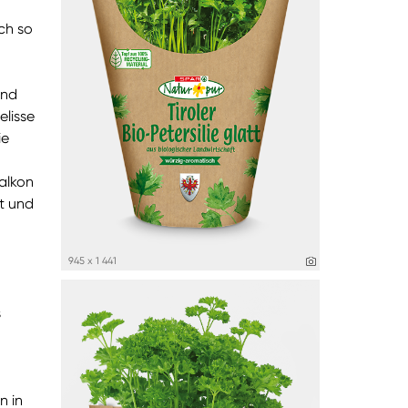
ch so
und
elisse
ie
alkon
t und
945 x 1 441
s
n in