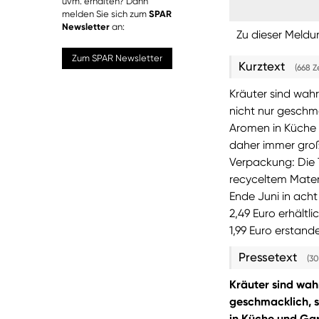
uvm. erhalten? Dann
melden Sie sich zum
SPAR
Newsletter
an:
Zu dieser Meldu
Zum SPAR Newsletter
Kurztext
(668 Z
Kräuter sind wahr
nicht nur geschma
Aromen in Küche 
daher immer groß
Verpackung: Die 
recyceltem Materi
Ende Juni in ach
2,49 Euro erhältl
1,99 Euro erstand
Pressetext
(30
Kräuter sind wah
geschmacklich, s
in Küche und Gar