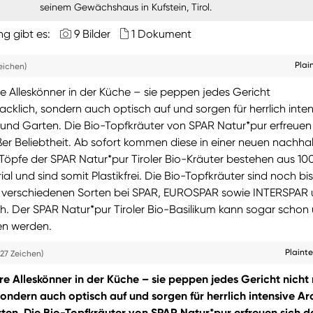
seinem Gewächshaus in Kufstein, Tirol.
ng gibt es:
9 Bilder
1 Dokument
Plai
eichen)
e Alleskönner in der Küche – sie peppen jedes Gericht
cklich, sondern auch optisch auf und sorgen für herrlich inten
und Garten. Die Bio-Topfkräuter von SPAR Natur*pur erfreuen 
er Beliebtheit. Ab sofort kommen diese in einer neuen nachha
Töpfe der SPAR Natur*pur Tiroler Bio-Kräuter bestehen aus 10
al und sind somit Plastikfrei. Die Bio-Topfkräuter sind noch bis
t verschiedenen Sorten bei SPAR, EUROSPAR sowie INTERSPAR
ich. Der SPAR Natur*pur Tiroler Bio-Basilikum kann sogar schon
en werden.
Plaint
27 Zeichen)
re Alleskönner in der Küche – sie peppen jedes Gericht nicht 
ondern auch optisch auf und sorgen für herrlich intensive A
ten. Die Bio-Topfkräuter von SPAR Natur*pur erfreuen sich d