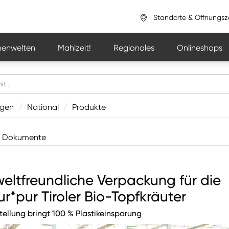
Standorte & Öffnungsz
enwelten
Mahlzeit!
Regionales
Onlineshops
ngen
/
National
/
Produkte
Dokumente
ltfreundliche Verpackung für die
r*pur Tiroler Bio-Topfkräuter
llung bringt 100 % Plastikeinsparung