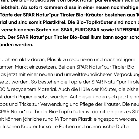
iebtheit. Ab sofort kommen diese in einer neuen nachhaltige
Töpfe der SPAR Natur*pur Tiroler Bio-Kräuter bestehen aus 
al und sind somit Plastikfrei. Die Bio-Topfkräuter sind noch 
ht verschiedenen Sorten bei SPAR, EUROSPAR sowie INTERSPA
lich. Der SPAR Natur*pur Tiroler Bio-Basilikum kann sogar sch
tanden werden.
t Jahren aktiv daran, Plastik zu reduzieren und nachhaltigere
mten Markt einzusetzen. Bei den SPAR Natur*pur Tiroler Bio-
 das jetzt mit einer neuen und umweltfreundlicheren Verpackun
setzt worden. So bestehen die Töpfe der SPAR Natur*pur Tirole
00 % recyceltem Material. Auch die Hülle der Kräuter, die bishe
st durch Papier ersetzt worden. Auf dieser finden sich jetzt ein
pps und Tricks zur Verwendung und Pflege der Kräuter. Die ne
PAR Natur*pur Tiroler Bio-Topfkräuter ist damit ein ganzes St
it können jährliche rund 14 Tonnen Plastik eingespart werden.
 frischen Kräuter für satte Farben und aromatische Düfte.