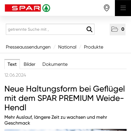
0
Presseaussendungen
Presseaussendungen
/
National
/
Produkte
National
Text
Bilder
Dokumente
Wirtschaft
12.06.2024
Produkte
Neue Haltungsform bei Geflügel
Mitarbeitende & Karriere
mit dem SPAR PREMIUM Weide-
CSR/Soziales
Hendl
Aus den Regionen
Mehr Auslauf, längere Zeit zu wachsen und mehr
Unternehmen
Geschmack