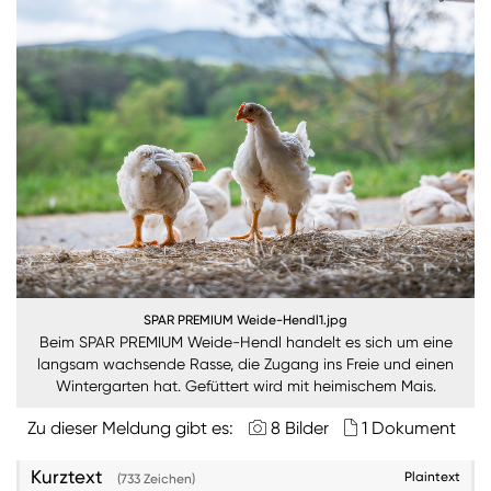
Nachhaltigkeit
ANMELDEN
Sie wollen unsere aktuellen Medienmitteilungen
automatisch per E-Mail erhalten? Dann tragen Sie
einfach Ihre Daten in unseren
Presseverteiler
ein
(Bitte beachten Sie, dass der Presseverteiler
ausschließlich für Medienkontakte und nicht für
Privatpersonen gedacht ist)
:
Zum Presseverteiler
SPAR PREMIUM Weide-Hendl1.jpg
Beim SPAR PREMIUM Weide-Hendl handelt es sich um eine
Sie wollen Informationen über aktuelle Aktionen,
langsam wachsende Rasse, die Zugang ins Freie und einen
Produktneuheiten, attraktive Gewinnspiele uvm.
Wintergarten hat. Gefüttert wird mit heimischem Mais.
erhalten? Dann melden Sie sich zum
SPAR
Newsletter
an:
Zu dieser Meldung gibt es:
8 Bilder
1 Dokument
Zum SPAR Newsletter
Kurztext
Plaintext
(733 Zeichen)