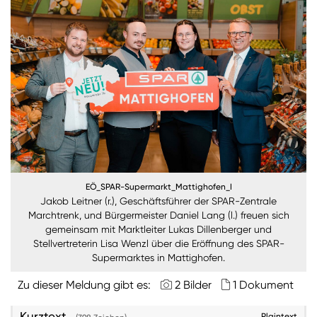
Burgenland
Steiermark
Kärnten
Unternehmen
Nachhaltigkeit
ANMELDEN
EÖ_SPAR-Supermarkt_Mattighofen_I
Sie wollen unsere aktuellen Medienmitteilungen
Jakob Leitner (r.), Geschäftsführer der SPAR-Zentrale
automatisch per E-Mail erhalten? Dann tragen Sie
Marchtrenk, und Bürgermeister Daniel Lang (l.) freuen sich
einfach Ihre Daten in unseren
Presseverteiler
ein
gemeinsam mit Marktleiter Lukas Dillenberger und
(Bitte beachten Sie, dass der Presseverteiler
Stellvertreterin Lisa Wenzl über die Eröffnung des SPAR-
ausschließlich für Medienkontakte und nicht für
Supermarktes in Mattighofen.
Privatpersonen gedacht ist)
:
Zu dieser Meldung gibt es:
2 Bilder
1 Dokument
Zum Presseverteiler
Kurztext
Plaintext