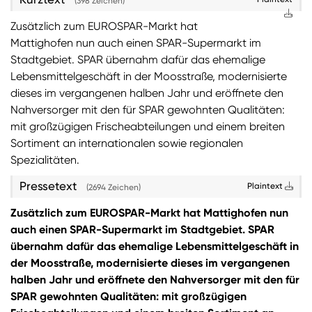
(398 Zeichen)
Zusätzlich zum EUROSPAR-Markt hat
Sie wollen Informationen über aktuelle Aktionen,
Mattighofen nun auch einen SPAR-Supermarkt im
Produktneuheiten, attraktive Gewinnspiele uvm.
erhalten? Dann melden Sie sich zum
SPAR
Stadtgebiet. SPAR übernahm dafür das ehemalige
Newsletter
an:
Lebensmittelgeschäft in der Moosstraße, modernisierte
dieses im vergangenen halben Jahr und eröffnete den
Zum SPAR Newsletter
Nahversorger mit den für SPAR gewohnten Qualitäten:
mit großzügigen Frischeabteilungen und einem breiten
Sortiment an internationalen sowie regionalen
Spezialitäten.
Pressetext
Plaintext
(2694 Zeichen)
Zusätzlich zum EUROSPAR-Markt hat Mattighofen nun
auch einen SPAR-Supermarkt im Stadtgebiet. SPAR
übernahm dafür das ehemalige Lebensmittelgeschäft in
der Moosstraße, modernisierte dieses im vergangenen
halben Jahr und eröffnete den Nahversorger mit den für
SPAR gewohnten Qualitäten: mit großzügigen