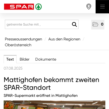
0
Presseaussendungen
Presseaussendungen
/
Aus den Regionen
/
Oberösterreich
National
Aus den Regionen
Text
Bilder
Dokumente
Vorarlberg
07.08.2025
Tirol
Mattighofen bekommt zweiten
Salzburg
SPAR-Standort
Oberösterreich
SPAR-Supermarkt eröffnet in Mattighofen
Niederösterreich
Wien