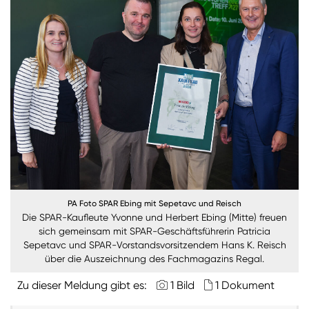
Burgenland
Steiermark
Kärnten
Unternehmen
Nachhaltigkeit
ANMELDEN
Sie wollen unsere aktuellen Medienmitteilungen
automatisch per E-Mail erhalten? Dann tragen Sie
PA Foto SPAR Ebing mit Sepetavc und Reisch
Die SPAR-Kaufleute Yvonne und Herbert Ebing (Mitte) freuen
einfach Ihre Daten in unseren
Presseverteiler
ein
sich gemeinsam mit SPAR-Geschäftsführerin Patricia
(Bitte beachten Sie, dass der Presseverteiler
Sepetavc und SPAR-Vorstandsvorsitzendem Hans K. Reisch
ausschließlich für Medienkontakte und nicht für
über die Auszeichnung des Fachmagazins Regal.
Privatpersonen gedacht ist)
:
Zu dieser Meldung gibt es:
1 Bild
1 Dokument
Zum Presseverteiler