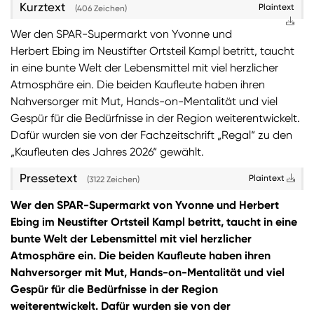
Kurztext
Plaintext
(406 Zeichen)
Sie wollen Informationen über aktuelle Aktionen,
Wer den SPAR-Supermarkt von Yvonne und
Produktneuheiten, attraktive Gewinnspiele uvm.
Herbert Ebing im Neustifter Ortsteil Kampl betritt, taucht
erhalten? Dann melden Sie sich zum
SPAR
in eine bunte Welt der Lebensmittel mit viel herzlicher
Newsletter
an:
Atmosphäre ein. Die beiden Kaufleute haben ihren
Nahversorger mit Mut, Hands-on-Mentalität und viel
Zum SPAR Newsletter
Gespür für die Bedürfnisse in der Region weiterentwickelt.
Dafür wurden sie von der Fachzeitschrift „Regal“ zu den
„Kaufleuten des Jahres 2026“ gewählt.
Pressetext
Plaintext
(3122 Zeichen)
Wer den SPAR-Supermarkt von Yvonne und Herbert
Ebing im Neustifter Ortsteil Kampl betritt, taucht in eine
bunte Welt der Lebensmittel mit viel herzlicher
Atmosphäre ein. Die beiden Kaufleute haben ihren
Nahversorger mit Mut, Hands-on-Mentalität und viel
Gespür für die Bedürfnisse in der Region
weiterentwickelt. Dafür wurden sie von der