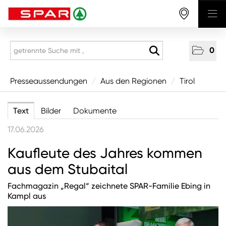
0
Presseaussendungen
Presseaussendungen
/
Aus den Regionen
/
Tirol
National
Text
Bilder
Dokumente
Aus den Regionen
17.06.2026
Vorarlberg
Kaufleute des Jahres kommen
Tirol
aus dem Stubaital
Salzburg
Fachmagazin „Regal“ zeichnete SPAR-Familie Ebing in
Oberösterreich
Kampl aus
Niederösterreich
Wien