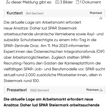
Zu dieser Meldung gibt es:
3 Bilder
1 Dokument
Sie wollen Informationen über aktuelle Aktionen,
Kurztext
Plaintext
(541 Zeichen)
Produktneuheiten, attraktive Gewinnspiele uvm.
erhalten? Dann melden Sie sich zum
SPAR
Die aktuelle Lage am Arbeitsmarkt erfordert
Newsletter
an:
neue Ansätze: Daher lud SPAR Steiermark
arbeitssuchende ukrainische Vertriebene sowie Asyl- und
Zum SPAR Newsletter
subsidiär Schutzberechtigte zu einem Info-Tag in die
SPAR-Zentrale Graz. Am 11. Mai 2023 informierten
Expert:innen des Österreichischen Integrationsfonds (ÖIF)
über Arbeitsmöglichkeiten. Zugleich stellten SPAR-
Recruiting-Teams den Gästen der Karriereplattform die
vielfältigen SPAR-Job- und Berufsmodelle vor. SPAR sucht
aktuell rund 2.000 zusätzliche Mitarbeiter:innen, allein in
Steiermark rund 100.
Pressetext
Plaintext
(3222 Zeichen)
Die aktuelle Lage am Arbeitsmarkt erfordert neue
Ansätze: Daher lud SPAR Steiermark arbeitssuchende