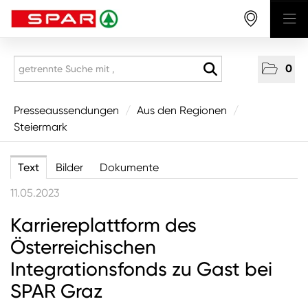
0
Presseaussendungen
Presseaussendungen
/
Aus den Regionen
/
Steiermark
National
Aus den Regionen
Text
Bilder
Dokumente
Vorarlberg
11.05.2023
Tirol
Karriereplattform des
Salzburg
Österreichischen
Oberösterreich
Integrationsfonds zu Gast bei
Niederösterreich
SPAR Graz
Wien