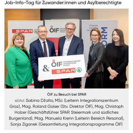
Job-Info-Tag für Zuwander:innen und Asylberechtigte
Burgenland
Steiermark
Kärnten
Unternehmen
Nachhaltigkeit
ANMELDEN
Sie wollen unsere aktuellen Medienmitteilungen
automatisch per E-Mail erhalten? Dann tragen Sie
einfach Ihre Daten in unseren
Presseverteiler
ein
ÖIF zu Besuch bei SPAR
(Bitte beachten Sie, dass der Presseverteiler
v.l.n.r: Sabina Džalto, MSc (Leiterin Integrationszentrum
Graz), Mag. Roland Goiser (Stv. Direktor ÖIF), Mag. Christoph
ausschließlich für Medienkontakte und nicht für
Holzer (Geschäftsführer SPAR Steiermark und südliches
Privatpersonen gedacht ist)
:
Burgenland), Mag. Manuela Krenn (Leiterin Bereich Personal),
Sonja Ziganek (Gesamtleitung Integrationsprogramme ÖIF)
Zum Presseverteiler