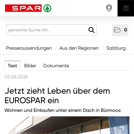
0
Presseaussendungen
Presseaussendungen
/
Aus den Regionen
/
Salzburg
National
Text
Bilder
Dokumente
Aus den Regionen
02.06.2026
Vorarlberg
Jetzt zieht Leben über dem
Tirol
EUROSPAR ein
Salzburg
Wohnen und Einkaufen unter einem Dach in Bürmoos:
Oberösterreich
Niederösterreich
Wien