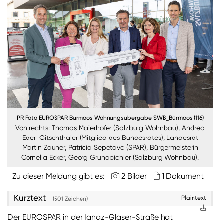
Burgenland
Steiermark
Kärnten
Unternehmen
Nachhaltigkeit
PR Foto EUROSPAR Bürmoos Wohnungsübergabe SWB_Bürmoos (116)
ANMELDEN
Von rechts: Thomas Maierhofer (Salzburg Wohnbau), Andrea
Sie wollen unsere aktuellen Medienmitteilungen
Eder-Gitschthaler (Mitglied des Bundesrates), Landesrat
automatisch per E-Mail erhalten? Dann tragen Sie
Martin Zauner, Patricia Sepetavc (SPAR), Bürgermeisterin
einfach Ihre Daten in unseren
Presseverteiler
ein
Cornelia Ecker, Georg Grundbichler (Salzburg Wohnbau).
(Bitte beachten Sie, dass der Presseverteiler
Zu dieser Meldung gibt es:
2 Bilder
1 Dokument
ausschließlich für Medienkontakte und nicht für
Privatpersonen gedacht ist)
:
Kurztext
Plaintext
(501 Zeichen)
Zum Presseverteiler
Der EUROSPAR in der Ignaz-Glaser-Straße hat