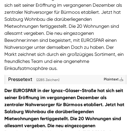
sich seit seiner Eröffnung im vergangenen Dezember als
Sie wollen Informationen über aktuelle Aktionen,
zentraler Nahversorger für Bürmoos etabliert. Jetzt hat
Produktneuheiten, attraktive Gewinnspiele uvm.
Salzburg Wohnbau die darüberliegenden
erhalten? Dann melden Sie sich zum
SPAR
Mietwohnungen fertiggestellt. Die 20 Wohnungen sind
Newsletter
an:
allesamt vergeben. Die neu eingezogenen
Bewohner:innen sind begeistert, mit EUROSPAR einen
Zum SPAR Newsletter
Nahversorger unter demselben Dach zu haben. Der
Markt zeichnet sich durch ein großzügiges Sortiment, ein
freundliches Team und eine angenehme
Einkaufsatmosphäre aus.
Pressetext
Plaintext
(2285 Zeichen)
Der EUROSPAR in der Ignaz-Glaser-Straße hat sich seit
seiner Eröffnung im vergangenen Dezember als
zentraler Nahversorger für Bürmoos etabliert. Jetzt hat
Salzburg Wohnbau die darüberliegenden
Mietwohnungen fertiggestellt. Die 20 Wohnungen sind
allesamt vergeben. Die neu eingezogenen