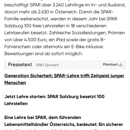
beschäftigt SPAR über 3.240 Lehrlinge im In- und Ausland,
davon mehr als 2.630 in Österreich. Damit die SPAR-
Sie wollen Informationen über aktuelle Aktionen,
Produktneuheiten, attraktive Gewinnspiele uvm.
Familie weiterwächst, werden in diesem Jahr bei SPAR
erhalten? Dann melden Sie sich zum
SPAR
Salzburg 100 freie Lehrstellen in 18 verschiedenen
Newsletter
an:
Lehrberufen besetzt. Zahlreiche Sozialleistungen, Prämien
von über 4.500 Euro, ein iPad sowie der gratis B-
Zum SPAR Newsletter
Führerschein oder alternativ ein E-Bike inklusive.
Bewerbungen sind ab sofort möglich.
Pressetext
Plaintext
(5967 Zeichen)
Generation Sicherheit: SPAR-Lehre trifft Zeitgeist junger
Menschen
Jetzt Lehre starten: SPAR Salzburg besetzt 100
Lehrstellen
Eine Lehre bei SPAR, dem führenden
Lebensmittelhändler Österreichs, bedeutet: Ein sicherer