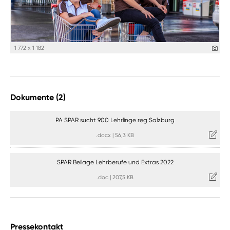
1 772 x 1 182
Dokumente (2)
PA SPAR sucht 900 Lehrlinge reg Salzburg
.docx
|
56,3 KB
SPAR Beilage Lehrberufe und Extras 2022
.doc
|
207,5 KB
Pressekontakt