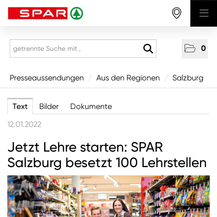
0
Presseaussendungen
Presseaussendungen
/
Aus den Regionen
/
Salzburg
National
Text
Bilder
Dokumente
Aus den Regionen
12.01.2022
Vorarlberg
Jetzt Lehre starten: SPAR
Tirol
Salzburg besetzt 100 Lehrstellen
Salzburg
Oberösterreich
Niederösterreich
Wien