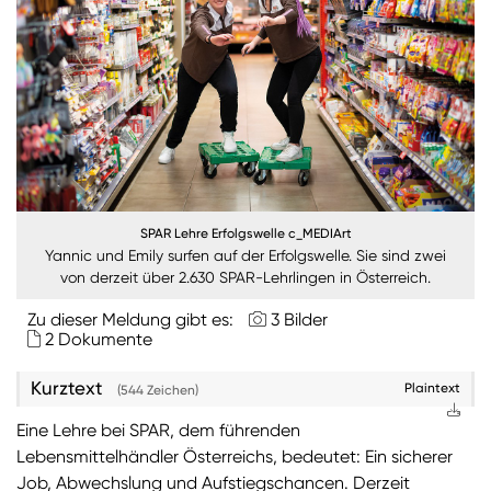
Burgenland
Steiermark
Kärnten
Unternehmen
Nachhaltigkeit
SPAR Lehre Erfolgswelle c_MEDIArt
Yannic und Emily surfen auf der Erfolgswelle. Sie sind zwei
ANMELDEN
von derzeit über 2.630 SPAR-Lehrlingen in Österreich.
Sie wollen unsere aktuellen Medienmitteilungen
Zu dieser Meldung gibt es:
3 Bilder
automatisch per E-Mail erhalten? Dann tragen Sie
2 Dokumente
einfach Ihre Daten in unseren
Presseverteiler
ein
(Bitte beachten Sie, dass der Presseverteiler
Kurztext
Plaintext
(544 Zeichen)
ausschließlich für Medienkontakte und nicht für
Privatpersonen gedacht ist)
:
Eine Lehre bei SPAR, dem führenden
Lebensmittelhändler Österreichs, bedeutet: Ein sicherer
Zum Presseverteiler
Job, Abwechslung und Aufstiegschancen. Derzeit