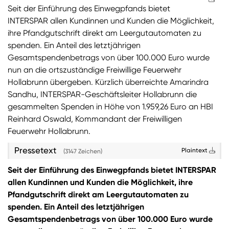
Seit der Einführung des Einwegpfands bietet
Sie wollen Informationen über aktuelle Aktionen,
INTERSPAR allen Kundinnen und Kunden die Möglichkeit,
Produktneuheiten, attraktive Gewinnspiele uvm.
ihre Pfandgutschrift direkt am Leergutautomaten zu
erhalten? Dann melden Sie sich zum
SPAR
spenden. Ein Anteil des letztjährigen
Newsletter
an:
Gesamtspendenbetrags von über 100.000 Euro wurde
nun an die ortszuständige Freiwillige Feuerwehr
Zum SPAR Newsletter
Hollabrunn übergeben. Kürzlich überreichte Amarindra
Sandhu, INTERSPAR-Geschäftsleiter Hollabrunn die
gesammelten Spenden in Höhe von 1.959,26 Euro an HBI
Reinhard Oswald, Kommandant der Freiwilligen
Feuerwehr Hollabrunn.
Pressetext
Plaintext
(3147 Zeichen)
Seit der Einführung des Einwegpfands bietet INTERSPAR
allen Kundinnen und Kunden die Möglichkeit, ihre
Pfandgutschrift direkt am Leergutautomaten zu
spenden. Ein Anteil des letztjährigen
Gesamtspendenbetrags von über 100.000 Euro wurde