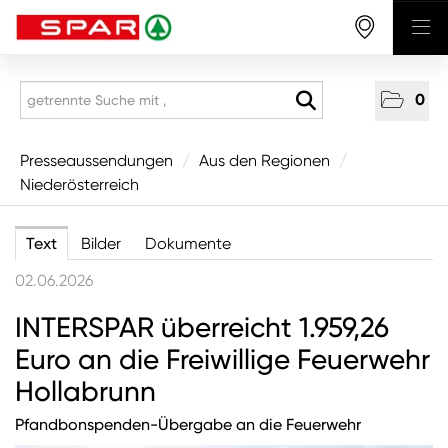
0
Presseaussendungen
Presseaussendungen
/
Aus den Regionen
/
Niederösterreich
National
Aus den Regionen
Text
Bilder
Dokumente
Vorarlberg
02.06.2026
Tirol
INTERSPAR überreicht 1.959,26
Salzburg
Euro an die Freiwillige Feuerwehr
Oberösterreich
Hollabrunn
Niederösterreich
Pfandbonspenden-Übergabe an die Feuerwehr
Wien