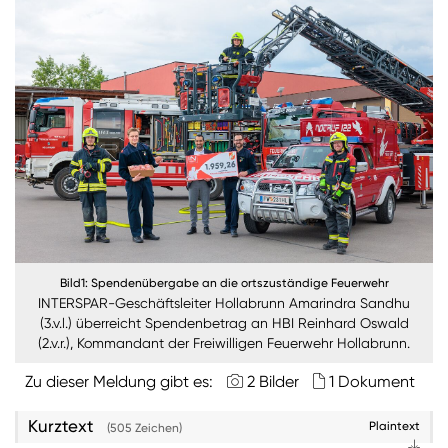
Burgenland
Steiermark
Kärnten
Unternehmen
Nachhaltigkeit
ANMELDEN
Sie wollen unsere aktuellen Medienmitteilungen
Bild1: Spendenübergabe an die ortszuständige Feuerwehr
automatisch per E-Mail erhalten? Dann tragen Sie
INTERSPAR-Geschäftsleiter Hollabrunn Amarindra Sandhu
einfach Ihre Daten in unseren
Presseverteiler
ein
(3.v.l.) überreicht Spendenbetrag an HBI Reinhard Oswald
(Bitte beachten Sie, dass der Presseverteiler
(2.v.r.), Kommandant der Freiwilligen Feuerwehr Hollabrunn.
ausschließlich für Medienkontakte und nicht für
Zu dieser Meldung gibt es:
2 Bilder
1 Dokument
Privatpersonen gedacht ist)
:
Zum Presseverteiler
Kurztext
Plaintext
(505 Zeichen)