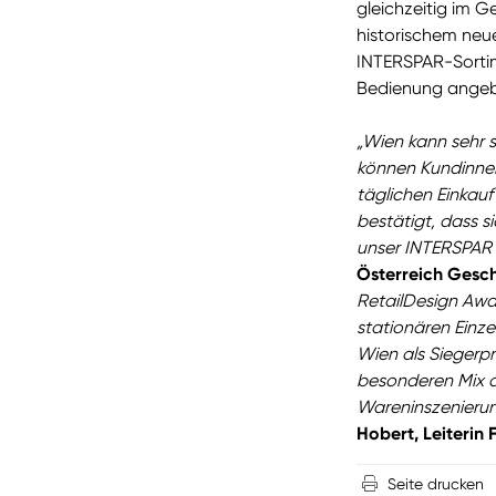
gleichzeitig im G
historischem neu
INTERSPAR-Sortim
Bedienung angeb
„Wien kann sehr s
können Kundinnen
täglichen Einkauf
bestätigt, dass 
unser INTERSPAR 
Österreich Gesch
RetailDesign Awar
stationären Einze
Wien als Siegerpr
besonderen Mix 
Wareninszenieru
Hobert, Leiterin
Seite drucken