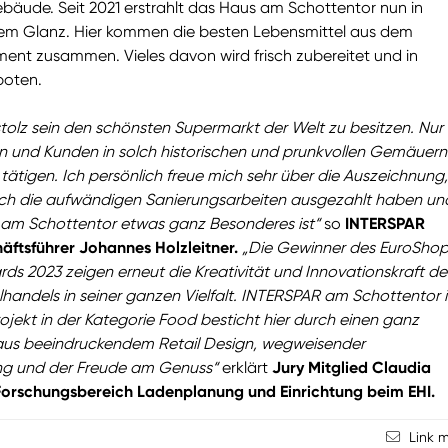
ebäude. Seit 2021 erstrahlt das Haus am Schottentor nun in
em Glanz. Hier kommen die besten Lebensmittel aus dem
ent zusammen. Vieles davon wird frisch zubereitet und in
oten.
tolz sein den schönsten Supermarkt der Welt zu besitzen. Nur 
 und Kunden in solch historischen und prunkvollen Gemäuern
 tätigen. Ich persönlich freue mich sehr über die Auszeichnung,
sich die aufwändigen Sanierungsarbeiten ausgezahlt haben un
am Schottentor etwas ganz Besonderes ist“
so
INTERSPAR
äftsführer Johannes Holzleitner.
„Die Gewinner des EuroSho
ds 2023 zeigen erneut die Kreativität und Innovationskraft de
lhandels in seiner ganzen Vielfalt. INTERSPAR am Schottentor 
ojekt in der Kategorie Food besticht hier durch einen ganz
aus beeindruckendem Retail Design, wegweisender
ng und der Freude am Genuss“
erklärt
Jury Mitglied Claudia
 Forschungsbereich Ladenplanung und Einrichtung beim EHI.
Link 