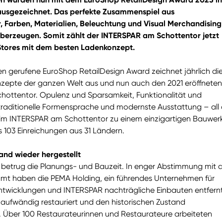
ausgezeichnet. Das perfekte Zusammenspiel aus
, Farben, Materialien, Beleuchtung und Visual Merchandising
überzeugen. Somit zählt der INTERSPAR am Schottentor jetzt
Stores mit dem besten Ladenkonzept.
en gerufene EuroShop RetailDesign Award zeichnet jährlich di
zepte der ganzen Welt aus und nun auch den 2021 eröffneten
ottentor. Opulenz und Sparsamkeit, Funktionalität und
traditionelle Formensprache und modernste Ausstattung – all
eim INTERSPAR am Schottentor zu einem einzigartigen Bauwer
 103 Einreichungen aus 31 Ländern.
and wieder hergestellt
 betrug die Planungs- und Bauzeit. In enger Abstimmung mit
t haben die PEMA Holding, ein führendes Unternehmen für
ntwicklungen und INTERSPAR nachträgliche Einbauten entfernt
ufwändig restauriert und den historischen Zustand
t. Über 100 Restaurateurinnen und Restaurateure arbeiteten