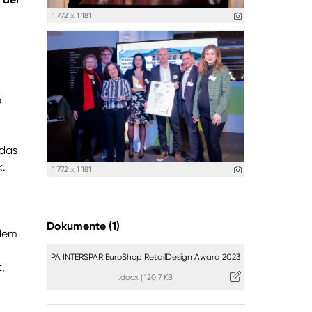
1 772 x 1 181
e
 das
k.
1 772 x 1 181
Dokumente (1)
 dem
PA INTERSPAR EuroShop RetailDesign Award 2023
,
.docx
|
120,7 KB