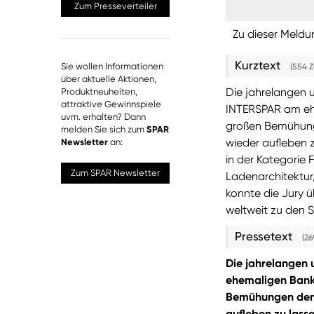
Zum Presseverteiler
Zu dieser Meldu
Kurztext
Sie wollen Informationen
(554 
über aktuelle Aktionen,
Die jahrelangen 
Produktneuheiten,
attraktive Gewinnspiele
INTERSPAR am eh
uvm. erhalten? Dann
großen Bemühung
melden Sie sich zum
SPAR
wieder aufleben 
Newsletter
an:
in der Kategorie
Zum SPAR Newsletter
Ladenarchitektur
konnte die Jury 
weltweit zu den 
Pressetext
(26
Die jahrelangen
ehemaligen Bank
Bemühungen den 
aufleben zu lass