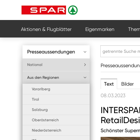
Aktionen & Flugblätter
Eigenmarken
Them
Presseaussendungen
National
Presseaussendu
Aus den Regionen
Text
Bilder
Vorarlberg
08.03.2023
Tirol
INTERSPA
Salzburg
RetailDes
Oberösterreich
Schönster Superm
Niederösterreich