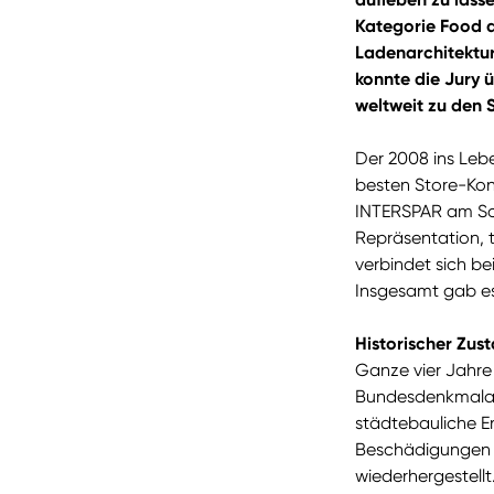
Kategorie Food 
Ladenarchitektur
konnte die Jury 
weltweit zu den 
Der 2008 ins Leb
besten Store-Kon
INTERSPAR am Sch
Repräsentation, 
verbindet sich b
Insgesamt gab es
Historischer Zust
Ganze vier Jahre
Bundesdenkmalam
städtebauliche E
Beschädigungen a
wiederhergestell