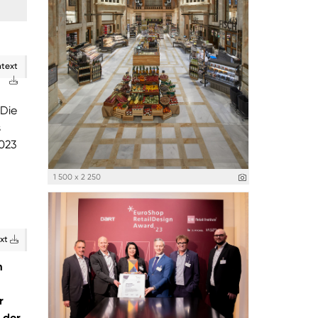
ntext
Die
s
023
1 500 x 2 250
ext
m
r
 der