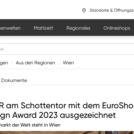
Standorte & Öffnungsz
enwelten
Mahlzeit!
Regionales
Onlineshops
ngen
/
Aus den Regionen
/
Wien
Dokumente
R am Schottentor mit dem EuroSh
ign Award 2023 ausgezeichnet
arkt der Welt steht in Wien