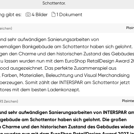
Schottentor.
ng gibt es:
4 Bilder
1 Dokument
Plai
Zeichen)
und sehr aufwändigen Sanierungsarbeiten von
emaligen Bankgebäude am Schottentor haben sich gelohnt. 
en den Charme und den historischen Zustand des Gebäude
zu lassen wurden nun mit dem EuroShop RetailDesign Award 2
 Food ausgezeichnet. Das perfekte Zusammenspiel aus
, Farben, Materialien, Beleuchtung und Visual Merchandising
überzeugen. Somit zählt der INTERSPAR am Schottentor jetzt
Stores mit dem besten Ladenkonzept.
Plaint
93 Zeichen)
 und sehr aufwändigen Sanierungsarbeiten von INTERSPAR a
gebäude am Schottentor haben sich gelohnt. Die großen
Charme und den historischen Zustand des Gebäudes wiede
en wurden nun mit dem EuroShop RetailDesign Award 2023 in