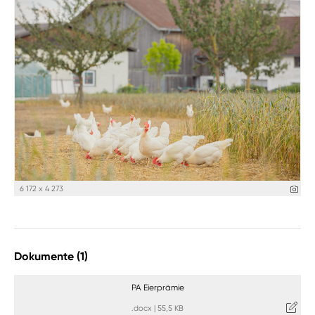
6 172 x 4 273
Dokumente (1)
PA Eierprämie
.docx
|
55,5 KB