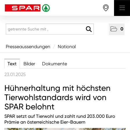
0
Presseaussendungen
Presseaussendungen
/
National
National
Text
Bilder
Dokumente
Wirtschaft
23.01.2025
Produkte
Hühnerhaltung mit höchsten
Mitarbeitende & Karriere
Tierwohlstandards wird von
CSR/Soziales
SPAR belohnt
Aus den Regionen
SPAR setzt auf Tierwohl und zahlt rund 203.000 Euro
Unternehmen
Prämie an österreichische Eier-Bauern