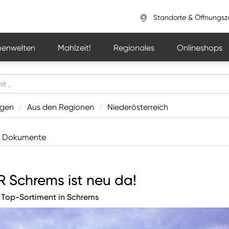
Standorte & Öffnungsz
enwelten
Mahlzeit!
Regionales
Onlineshops
ngen
/
Aus den Regionen
/
Niederösterreich
Dokumente
 Schrems ist neu da!
 Top-Sortiment in Schrems