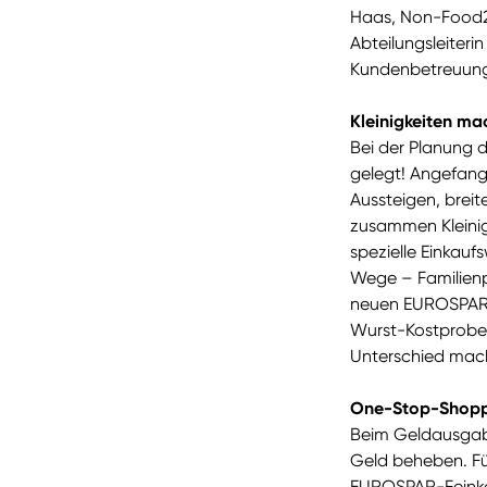
Haas, Non-Food2
Abteilungsleiterin
Kundenbetreuung
Kleinigkeiten ma
Bei der Planung 
gelegt! Angefang
Aussteigen, brei
zusammen Kleinigk
spezielle Einkauf
Wege – Familien
neuen EUROSPAR fa
Wurst-Kostprobe i
Unterschied mac
One-Stop-Shopp
Beim Geldausga
Geld beheben. Für
EUROSPAR-Feinkos