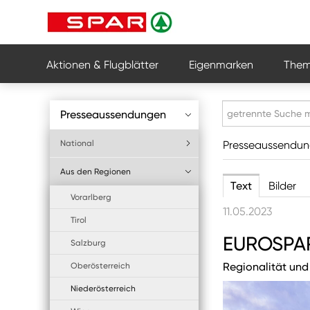
Aktionen & Flugblätter
Eigenmarken
Them
Presseaussendungen
National
Presseaussendu
Aus den Regionen
Text
Bilder
Vorarlberg
11.05.2023
Tirol
EUROSPAR
Salzburg
Regionalität und
Oberösterreich
Niederösterreich