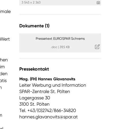
3 543 x 2 363
timale
Dokumente (1)
 Wert
Pressetext EUROSPAR Schrems
.doc
|
39,5 KB
ehen
 im
Pressekontakt
 den
Mag. (FH) Hannes Glavanovits
atis
Leiter Werbung und Information
n
SPAR-Zentrale St. Pölten
Lagergasse 30
3100 St. Pölten
Tel. +43/(0)2742/866-34820
m
hannes.glavanovits@spar.at
rl