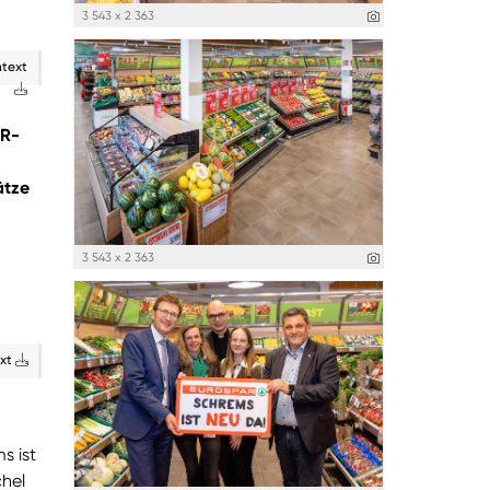
3 543 x 2 363
ntext
AR-
ätze
3 543 x 2 363
ext
s ist
chel