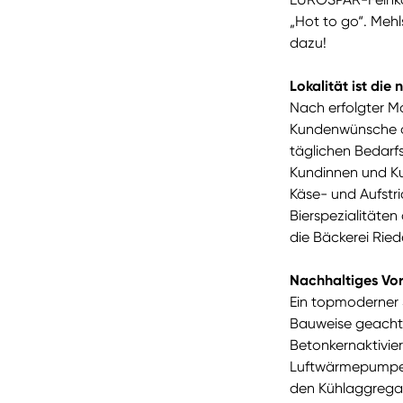
„Hot to go“. Mehl
dazu!
Lokalität ist die
Nach erfolgter Mo
Kundenwünsche of
täglichen Bedarf
Kundinnen und Ku
Käse- und Aufstr
Bierspezialitäten
die Bäckerei Ried
Nachhaltiges Vor
Ein topmoderner 
Bauweise geachte
Betonkernaktivie
Luftwärmepumpenf
den Kühlaggreg