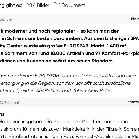
ng gibt es:
4 Bilder
1 Dokument
Plai
eichen)
ch moderner und noch regionaler – so kann man den
in Schrems am besten beschreiben. Aus dem bisherigen SP
ity Center wurde ein großer EUROSPAR-Markt. 1.400 m²
ein Sortiment von rund 18.000 Artikeln und 97 Komfort-Parkpl
ndinnen und Kunden ab sofort am neuen Standort.
 dem modernen EUROSPAR nicht nur Lebensqualität und eine
rsorgung in die Region, sondern schafft auch zusätzliche
Schrems“, erklärt SPAR-Geschäftsführer Alois Huber.
Plaint
49 Zeichen)
ms
 Markt von insgesamt 36 engagierten Mitarbeiterinnen und
 sind um 10 mehr als zuvor. Marktleiterin in der Filiale in Schrem
eiter-Stellvertreterin ist Karin Fida. Feinkost-Abteilungsleiter Mi