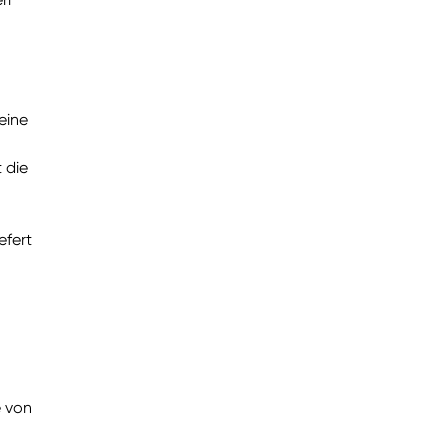
eine
 die
efert
e von