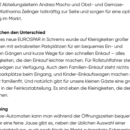
 Abteilungsleiterin Andrea Macho und Obst- und Gemüse-
 Katharina Zeilinger tatkräftig zur Seite und sorgen für eine op
 im Markt.
chen den Unterschied
des neue EUROSPAR in Schrems wurde auf Kleinigkeiten großer
en mit extrabreiten Parkplätzen für ein bequemes Ein- und
ten Gängen und kurze Wege für den schnellen Einkauf – alles
eiten, die den Einkauf leichter machen. Für Rollstuhlfahrer st
swägen zur Verfügung. Auch dem Familien-Einkauf steht nichts
parkplätze beim Eingang, und Kinder-Einkaufswagen machen
milienfit. Und natürlich gibt für unsere kleinen Gäste eine gr
n der Feinkostabteilung. Es sind eben die Kleinigkeiten, die de
hen.
ing
be-Automaten kann man während der Öffnungszeiten beque
 eine feine Jause gibt es, neben der üblichen Auswahl einer
tabteilung, auch noch frisch im Markt zubereitete Schmanke