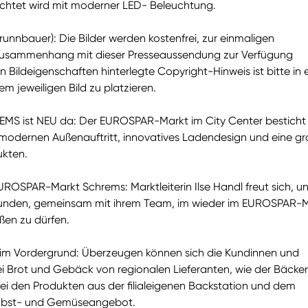
chtet wird mit moderner LED- Beleuchtung.
unnbauer): Die Bilder werden kostenfrei, zur einmaligen
usammenhang mit dieser Presseaussendung zur Verfügung
den Bildeigenschaften hinterlegte Copyright-Hinweis ist bitte in
m jeweiligen Bild zu platzieren.
S ist NEU da: Der EUROSPAR-Markt im City Center besticht
modernen Außenauftritt, innovatives Ladendesign und eine g
ukten.
ROSPAR-Markt Schrems: Marktleiterin Ilse Handl freut sich, u
unden, gemeinsam mit ihrem Team, im wieder im EUROSPAR-
ßen zu dürfen.
ar im Vordergrund: Überzeugen können sich die Kundinnen und
 Brot und Gebäck von regionalen Lieferanten, wie der Bäcker
bei den Produkten aus der filialeigenen Backstation und dem
Obst- und Gemüseangebot.