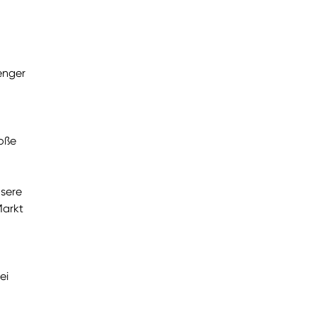
 enger
roße
nsere
Markt
ei