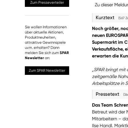
Zum Presseverteiler
Zu dieser Meldu
Kurztext
(567 Z
Sie wollen Informationen
Noch größer, no
über aktuelle Aktionen,
neuen EUROSPAR 
Produktneuheiten,
Supermarkt im C
attraktive Gewinnspiele
uvm. erhalten? Dann
Verkaufsfläche, 
melden Sie sich zum
SPAR
erwarten die Ku
Newsletter
an:
„SPAR bringt mit
Zum SPAR Newsletter
zeitgemäße Nahve
Arbeitsplätze in 
Pressetext
(36
Das Team Schre
Betreut wird der
Mitarbeitern – das
Ilse Handl. Marktl