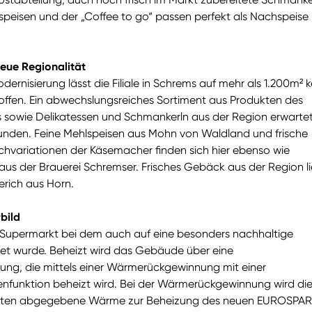
speisen und der „Coffee to go“ passen perfekt als Nachspeise
 neue Regionalität
dernisierung lässt die Filiale in Schrems auf mehr als 1.200m² k
fen. Ein abwechslungsreiches Sortiment aus Produkten des
s sowie Delikatessen und Schmankerln aus der Region erwartet
nden. Feine Mehlspeisen aus Mohn von Waldland und frische
ichvariationen der Käsemacher finden sich hier ebenso wie
 aus der Brauerei Schremser. Frisches Gebäck aus der Region li
erich aus Horn.
bild
Supermarkt bei dem auch auf eine besonders nachhaltige
t wurde. Beheizt wird das Gebäude über eine
rung, die mittels einer Wärmerückgewinnung mit einer
unktion beheizt wird. Bei der Wärmerückgewinnung wird di
aten abgegebene Wärme zur Beheizung des neuen EUROSPAR