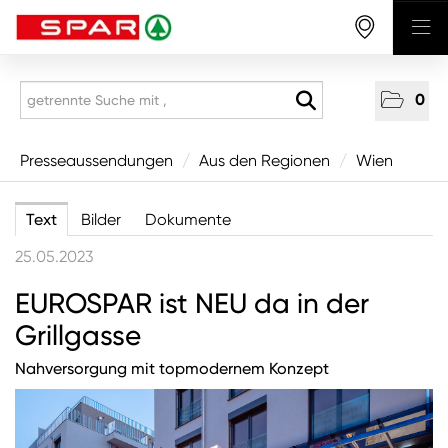
0
Presseaussendungen
Presseaussendungen
/
Aus den Regionen
/
Wien
National
Text
Bilder
Dokumente
Aus den Regionen
25.05.2023
Vorarlberg
EUROSPAR ist NEU da in der
Tirol
Grillgasse
Salzburg
Nahversorgung mit topmodernem Konzept
Oberösterreich
Niederösterreich
Wien