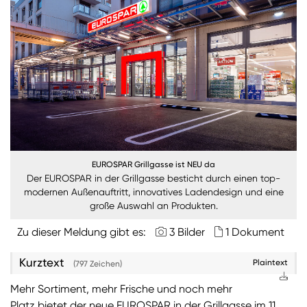
Burgenland
Steiermark
Kärnten
Unternehmen
Nachhaltigkeit
EUROSPAR Grillgasse ist NEU da
ANMELDEN
Der EUROSPAR in der Grillgasse besticht durch einen top-
Sie wollen unsere aktuellen Medienmitteilungen
modernen Außenauftritt, innovatives Ladendesign und eine
automatisch per E-Mail erhalten? Dann tragen Sie
große Auswahl an Produkten.
einfach Ihre Daten in unseren
Presseverteiler
ein
Zu dieser Meldung gibt es:
3 Bilder
1 Dokument
(Bitte beachten Sie, dass der Presseverteiler
ausschließlich für Medienkontakte und nicht für
Kurztext
Privatpersonen gedacht ist)
:
Plaintext
(797 Zeichen)
Mehr Sortiment, mehr Frische und noch mehr
Zum Presseverteiler
Platz bietet der neue EUROSPAR in der Grillgasse im 11.