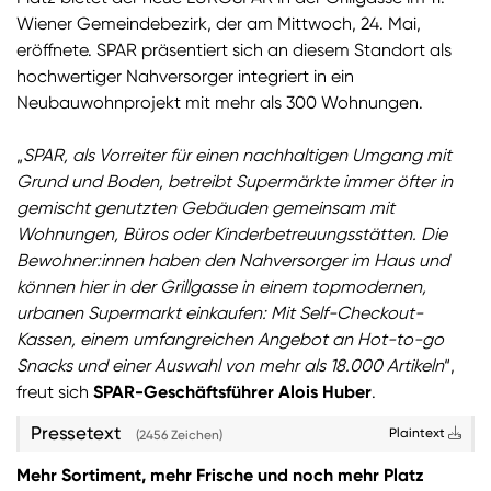
Wiener Gemeindebezirk, der am Mittwoch, 24. Mai,
Sie wollen Informationen über aktuelle Aktionen,
eröffnete. SPAR präsentiert sich an diesem Standort als
Produktneuheiten, attraktive Gewinnspiele uvm.
hochwertiger Nahversorger integriert in ein
erhalten? Dann melden Sie sich zum
SPAR
Neubauwohnprojekt mit mehr als 300 Wohnungen.
Newsletter
an:
„
SPAR, als Vorreiter für einen nachhaltigen Umgang mit
Zum SPAR Newsletter
Grund und Boden, betreibt Supermärkte immer öfter in
gemischt genutzten Gebäuden gemeinsam mit
Wohnungen, Büros oder Kinderbetreuungsstätten. Die
Bewohner:innen haben den Nahversorger im Haus und
können hier in der Grillgasse in einem topmodernen,
urbanen Supermarkt einkaufen: Mit Self-Checkout-
Kassen, einem umfangreichen Angebot an Hot-to-go
Snacks und einer Auswahl von mehr als 18.000 Artikeln
“,
freut sich
SPAR-Geschäftsführer Alois Huber
.
Pressetext
Plaintext
(2456 Zeichen)
Mehr Sortiment, mehr Frische und noch mehr Platz